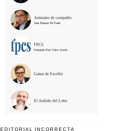
Animales de compañía
Juan Manuel De Prada
FPCS
Fernando Pino Calvo Sotelo
Ganas de Escribir
El Aullido del Lobo
EDITORIAL INCORRECTA