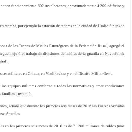
 poner en funcionamiento 602 instalaciones, aproximadamente 4.200 edificios y
en marcha, por ejemplo la estación de radares en la ciudad de Usolie-Sibirskoe
ones de las Tropas de Misiles Estratégicos de la Federación Rusa", agregó el
liegue mejoró el trabajo de divisiones de misiles de la guardia en Novosibirsk
tral).
bases militares en Crimea, en Vladikavkaz y en el Distrito Militar Oeste.
 los equipos militares conforme a todas las normativas y crear condiciones
s familias", resumió.
anov, señaló que durante los primeros seis meses de 2016 las Fuerzas Armadas
rzas Armadas.
das en los primeros seis meses de 2016 es de 71.200 millones de rublos (más