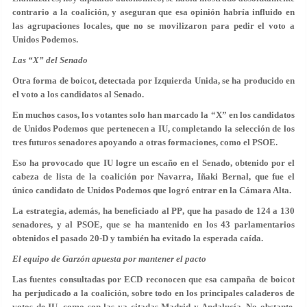
contrario a la coalición, y aseguran que esa opinión habría influido en
las agrupaciones locales, que
no se movilizaron para pedir el voto a
Unidos Podemos.
Las “X” del Senado
Otra forma de boicot, detectada por Izquierda Unida, se ha producido en
el voto a los candidatos al Senado.
En muchos casos, los votantes
solo han marcado la “X” en los candidatos
de Unidos Podemos que pertenecen a IU
, completando la selección de los
tres futuros senadores apoyando a otras formaciones, como el PSOE.
Eso ha provocado que IU logre un escaño en el Senado, obtenido por el
cabeza de lista de la coalición por Navarra,
Iñaki Bernal
, que fue el
único candidato de Unidos Podemos que logró entrar en la Cámara Alta.
La estrategia, además,
ha beneficiado al PP
, que ha pasado de 124 a 130
senadores, y al PSOE, que se ha mantenido en los 43 parlamentarios
obtenidos el pasado 20-D y también ha evitado la esperada caída.
El equipo de Garzón apuesta por mantener el pacto
Las fuentes consultadas por ECD reconocen que esa campaña de boicot
ha perjudicado a la coalición, sobre todo en los principales caladeros de
votos de IU, como son las ya citadas Madrid y Andalucía. No obstante,