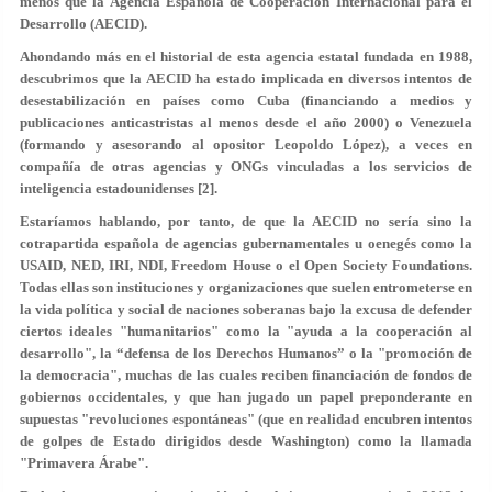
menos que la Agencia Española de Cooperación Internacional para el
Desarrollo (AECID).
Ahondando más en el historial de esta agencia estatal fundada en 1988,
descubrimos que la AECID ha estado implicada en diversos intentos de
desestabilización en países como Cuba (financiando a medios y
publicaciones anticastristas al menos desde el año 2000) o Venezuela
(formando y asesorando al opositor Leopoldo López), a veces en
compañía de otras agencias y ONGs vinculadas a los servicios de
inteligencia estadounidenses [2].
Estaríamos hablando, por tanto, de que la AECID no sería sino la
cotrapartida española de agencias gubernamentales u oenegés como la
USAID, NED, IRI, NDI, Freedom House o el Open Society Foundations.
Todas ellas son instituciones y organizaciones que suelen entrometerse en
la vida política y social de naciones soberanas bajo la excusa de defender
ciertos ideales "humanitarios" como la "ayuda a la cooperación al
desarrollo", la “defensa de los Derechos Humanos” o la "promoción de
la democracia", muchas de las cuales reciben financiación de fondos de
gobiernos occidentales, y que han jugado un papel preponderante en
supuestas "revoluciones espontáneas" (que en realidad encubren intentos
de golpes de Estado dirigidos desde Washington) como la llamada
"Primavera Árabe".