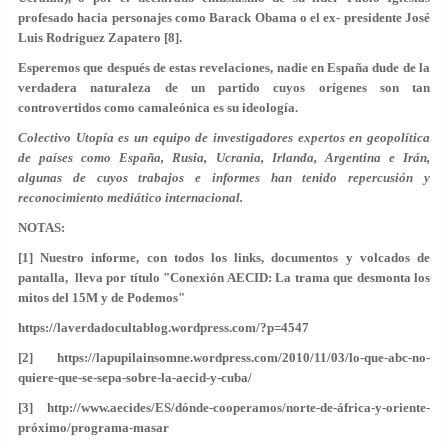
profesado hacia personajes como Barack Obama o el ex- presidente José
Luis Rodríguez Zapatero [8].
Esperemos que después de estas revelaciones, nadie en España dude de la
verdadera naturaleza de un partido cuyos orígenes son tan
controvertidos como camaleónica es su ideología.
Colectivo Utopía es un equipo de investigadores expertos en geopolítica
de países como España, Rusia, Ucrania, Irlanda, Argentina e Irán,
algunas de cuyos trabajos e informes han tenido repercusión y
reconocimiento mediático internacional.
NOTAS:
[1] Nuestro informe, con todos los links, documentos y volcados de
pantalla, lleva por título
"Conexión AECID: La trama que desmonta los
mitos del 15M y de Podemos"
https://laverdadocultablog.wordpress.com/?p=4547
[2] https://lapupilainsomne.wordpress.com/2010/11/03/lo-que-abc-no-
quiere-que-se-sepa-sobre-la-aecid-y-cuba/
[3] http://www.aecides/ES/dónde-cooperamos/norte-de-áfrica-y-oriente-
próximo/programa-masar