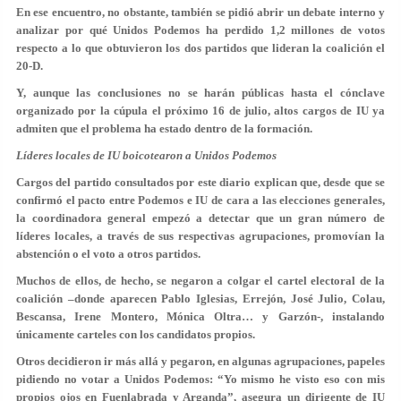
En ese encuentro, no obstante, también
se pidió abrir un debate interno
y
analizar por qué Unidos Podemos ha perdido 1,2 millones de votos
respecto a lo que obtuvieron los dos partidos que lideran la coalición el
20-D.
Y, aunque las conclusiones no se harán públicas hasta el cónclave
organizado por la cúpula el próximo 16 de julio,
altos cargos de IU ya
admiten que el problema ha estado dentro de la formación.
Líderes locales de IU boicotearon a Unidos Podemos
Cargos del partido consultados por este diario explican que, desde que se
confirmó el pacto entre Podemos e IU de cara a las elecciones generales,
la coordinadora general empezó a detectar que un gran número de
líderes locales,
a través de sus respectivas agrupaciones, promovían la
abstención o el voto a otros partidos.
Muchos de ellos, de hecho,
se negaron a colgar el cartel electoral de la
coalición
–donde aparecen Pablo Iglesias, Errejón, José Julio, Colau,
Bescansa, Irene Montero, Mónica Oltra… y Garzón-, instalando
únicamente carteles con los candidatos propios.
Otros decidieron ir más allá y
pegaron, en algunas agrupaciones, papeles
pidiendo no votar a Unidos Podemos
: “Yo mismo he visto eso con mis
propios ojos en Fuenlabrada y Arganda”, asegura un dirigente de IU