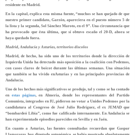
residente en Madrid.
En la capital, explica esta misma fuente, “muchos se han quejado de que
nuestro primer candidato,
Garzón
, apareciera en el puesto número 5 de
la lista y la segunda,
Sol Sánchez Maroto
, en el 9”. Una circunstancia que
ha provocado que ésta última, que sí obtuvo escaño el 20-D, ahora se
haya quedado fuera.
Madrid, Andalucía y Asturias, territorios díscolos
Madrid, de hecho, ha sido uno de los territorios donde la dirección de
Izquierda Unida ha detectado más oposición a la coalición con Podemos,
con casos claros de boicot durante las últimas semanas. Una situación
que también se ha vivido en
Asturias
y en las
principales provincias de
Andalucía.
Uno de los hechos más significativos se produjo, tal y como se ha contado
en
estas páginas
, en
Almería
, donde los representantes del Partido
Comunista, integrados en IU, pidieron no votar a Unidos Podemos por la
candidatura al Congreso de
José Julio Rodríguez
, el ex JEMAD que
“bombardeó Libia”, como fue calificado internamente. En Andalucía se
han experimentado episodios parecidos en
Sevilla y en Jaén
.
En cuanto a
Asturias
, las fuentes consultadas recuerdan que
Gaspar
Llamazares
, hoy diputado autonómico, se había mostrado absolutamente