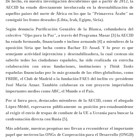
De hecho, en nuestra investigación descubrimos que a partir de 2012, la
AECID ha estado directamente involucrada en la desestabilización de
aquellos países del norte de África en los que la "Primavera Árabe" no
consiguió los frutos deseados (Libia, Irak, Egipto, Siria).
Según denuncia Purificación González de la Blanca, cofundadora del
colectivo "Ojos para la Paz", a través del Programa Masar [3] la AECID
ha estado formando, financiando e incluso armando [4] a miembros de la
oposición Siria que lucha contra Bachar El- Assad. Y lo peor es que
semejante actividad injerencista y desestabilizadora, la cual costean sin
saberlo todos los ciudadanos españoles, ha sido realizada en estrecha
colaboración con otras fundaciones, instituciones y
Think Tanks
españolas financiadas por lo más granado de las elites globalistas, como
FRIDE, el Club de Madrid o la fundación FAES del ínclito ex- presidente
José María Aznar. También colaboran en este proyecto imperialista
importantes medios como ABC, el Mundo o el País.
Por si fuera poco, destacados miembros de la AECID, como el abogado
López-Médel, expresaron públicamente su posición pro-estadounidense
al exigir el envío de tropas de combate de la UE a Ucrania para buscar la
confrontación directa con Rusia [5].
Más adelante, nuestras pesquisas nos llevan a reconsiderar el importante
papel que tuvieron las ONGs de Cooperación para el Desarrollo (ONGD)