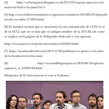
[4] http://carlosagaton.blogspot.co.id/2013/05/espana-apoyara-con-
material-belico-los.html?m=1
[5] http://www.eldiariomontanes.es/agencias/cantabria/201408/29/abogado-
aecid-cree-debe-175993.html
[6] El nombre textual que se menciona en este comunicado de CEPS es el
de la AECI, que no es más que el antiguo nombre de la AECID, tal como
se explica en la página de la Wikipedia dedicada a esta agencia.
http://www.aporrea.org/internacionales/n266493.html
[7] https://uraniaenberlin.com/2015/11/06/pablemos-se-postra-a-los-pies-
de-la-banda-terrorista-otan/
[8] http://www.huffingtonpost.es/2016/06/16/iglesias-
zapatero_n_10499106.html
Dirigentes de IU boicotearon el voto a Podemos