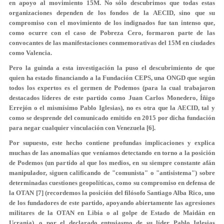
en apoyo al movimiento 15M. No sólo descubrimos que todas estas
organizaciones dependen de los fondos de la AECID, sino que su
compromiso con el movimiento de los indignados fue tan intenso que,
como ocurre con el caso de Pobreza Cero, formaron parte de las
convocantes de las manifestaciones conmemorativas del 15M en ciudades
como Valencia.
Pero la guinda a esta investigación la puso el descubrimiento de que
quien ha estado financiando a la Fundación CEPS, una ONGD que según
todos los expertos es el germen de Podemos (para la cual trabajaron
destacados líderes de este partido como Juan Carlos Monedero, Íñigo
Errejón o el mismísimo Pablo Iglesias), no es otra que la AECID, tal y
como se desprende del comunicado emitido en 2015 por dicha fundación
para negar cualquier vinculación con Venezuela [6].
Por supuesto, este hecho contiene profundas implicaciones y explica
muchas de las anomalías que veníamos detectando en torno a la posición
de Podemos (un partido al que los medios, en su siempre constante afán
manipulador, siguen calificando de "comunista" o "antisistema") sobre
determinadas cuestiones geopolíticas, como su compromiso en defensa de
la OTAN [7] (recordemos la posición del filósofo Santiago Alba Rico, uno
de los fundadores de este partido, apoyando abiertamente las agresiones
militares de la OTAN en Libia o al golpe de Estado de Maidán en
Ucrania), o por el declarado entusiasmo de su líder Pablo Iglesias