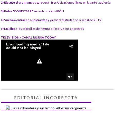
2) Ejecute el programa
y aparecerán tres Ubicaciones libres en la parte izquierda
3) Pulse "CONECTAR"
en la ubicación JAPÓN
4) Vuelva a entrar en nuestra web
y ya podrá disfrutar de la señal de RT TV
5) Maldiga
a los cabecillas del "mundo libre" y a sus ancestros
TELEVISIÓN - CANAL RUSSIA TODAY
EDITORIAL INCORRECTA