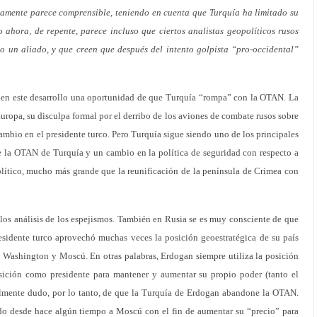
amente parece comprensible, teniendo en cuenta que Turquía ha limitado su
o ahora, de repente, parece incluso que ciertos analistas geopolíticos rusos
un aliado, y que creen que después del intento golpista “pro-occidental”
n en este desarrollo una oportunidad de que Turquía “rompa” con la OTAN. La
uropa, su disculpa formal por el derribo de los aviones de combate rusos sobre
cambio en el presidente turco. Pero Turquía sigue siendo uno de los principales
 la OTAN de Turquía y un cambio en la política de seguridad con respecto a
lítico, mucho más grande que la reunificación de la península de Crimea con
los análisis de los espejismos. También en Rusia se es muy consciente de que
esidente turco aprovechó muchas veces la posición geoestratégica de su país
e Washington y Moscú. En otras palabras, Erdogan siempre utiliza la posición
osición como presidente para mantener y aumentar su propio poder (tanto el
lmente dudo, por lo tanto, de que la Turquía de Erdogan abandone la OTAN.
do desde hace algún tiempo a Moscú con el fin de aumentar su “precio” para