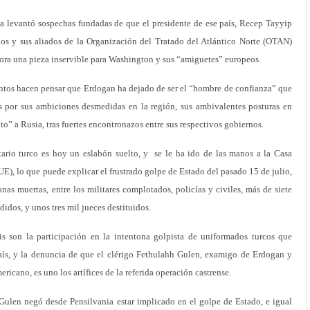
ía levantó sospechas fundadas de que el presidente de ese país, Recep Tayyip
os y sus aliados de la Organización del Tratado del Atlántico Norte (OTAN)
ahora una pieza inservible para Washington y sus “amiguetes” europeos.
ntos hacen pensar que Erdogan ha dejado de ser el “hombre de confianza” que
s por sus ambiciones desmedidas en la región, sus ambivalentes posturas en
nto” a Rusia, tras fuertes encontronazos entre sus respectivos gobiernos.
ario turco es hoy un eslabón suelto, y se le ha ido de las manos a la Casa
E), lo que puede explicar el frustrado golpe de Estado del pasado 15 de julio,
nas muertas, entre los militares complotados, policías y civiles, más de siete
dos, y unos tres mil jueces destituidos.
 son la participación en la intentona golpista de uniformados turcos que
aís, y la denuncia de que el clérigo Fethulahh Gulen, examigo de Erdogan y
ericano, es uno los artífices de la referida operación castrense.
Gulen negó desde Pensilvania estar implicado en el golpe de Estado, e igual