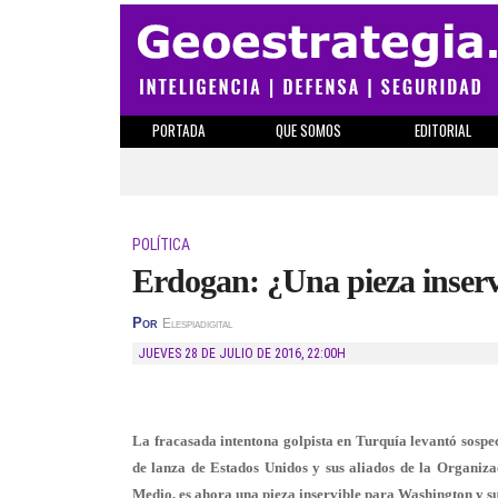
PORTADA
QUE SOMOS
EDITORIAL
POLÍTICA
Erdogan: ¿Una pieza inser
Por
Elespiadigital
JUEVES 28 DE JULIO DE 2016
,
22:00H
La fracasada intentona golpista en Turquía levantó sospe
de lanza de Estados Unidos y sus aliados de la Organiza
Medio, es ahora una pieza inservible para Washington y s