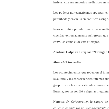
insistan con sus emporios mediáticos en ha
Los poderes norteamericanos apuestan ent
perturbada y envuelta en conflictos sangri
Reza un refrán popular que a río revuelt
crecidas extremadamente peligrosas qu
convulso como el de estos tiempos.
Análisis: Golpe en Turquía: "“Erdogan 
Manuel Ochsenreiter
Los acontecimientos que rodearon el inte
la autoría y las consecuencias internas a
geopolíticas las que estimulan numeros
Eurasia, nos respondió a algunas pregunta
Nortexa:
Sr. Ochsenreiter, la sangre d
caliente, cuando los políticos occidenta