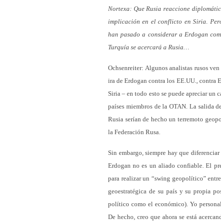
Nortexa: Que Rusia reaccione diplomátic
implicación en el conflicto en Siria. Per
han pasado a considerar a Erdogan como 
Turquía se acercará a Rusia…
Ochsenreiter: Algunos analistas rusos ve
ira de Erdogan contra los EE.UU., contra E
Siria – en todo esto se puede apreciar un 
países miembros de la OTAN. La salida de
Rusia serían de hecho un terremoto geopo
la Federación Rusa.
Sin embargo, siempre hay que diferenciar 
Erdogan no es un aliado confiable. El pr
para realizar un “swing geopolítico” entr
geoestratégica de su país y su propia p
político como el económico). Yo persona
De hecho, creo que ahora se está acercan