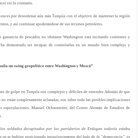
cer ver lo contrario.
onces por desordenar aún más Turquía con el objetivo de mantener la región
entos, y así continuar apoderándose de sus recursos petroleros.
o ganancia de pescador, no obstante Washington está incitando corrientes y
e ha demostrado ser incapaz de controlarlas en un mundo bien complejo y
baila un swing geopolítico entre Washington y Moscú”
nto de golpe en Turquía son complejos y difíciles de entender. Además de que
ún no están completamente aclaradas, son sobre todo las posibles implicaciones
as especulaciones. Manuel Ochsenreiter, del Centro Alemán de Estudios de
s.
e los soldados decapitados por los partidarios de Erdogan todavía estaba
les ya se habían posicionado inequívocamente del lado de la “democracia”, es