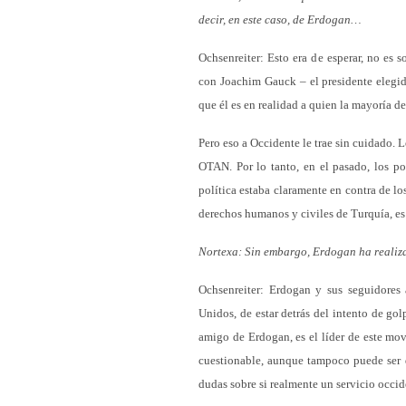
decir, en este caso, de Erdogan…
Ochsenreiter: Esto era de esperar, no es 
con Joachim Gauck – el presidente elegid
que él es en realidad a quien la mayoría d
Pero eso a Occidente le trae sin cuidado. 
OTAN. Por lo tanto, en el pasado, los po
política estaba claramente en contra de lo
derechos humanos y civiles de Turquía, es
Nortexa: Sin embargo, Erdogan ha realiz
Ochsenreiter: Erdogan y sus seguidores
Unidos, de estar detrás del intento de go
amigo de Erdogan, es el líder de este mo
cuestionable, aunque tampoco puede ser 
dudas sobre si realmente un servicio occi