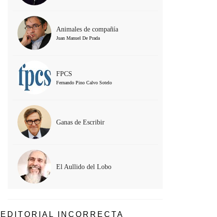
Animales de compañía
Juan Manuel De Prada
FPCS
Fernando Pino Calvo Sotelo
Ganas de Escribir
El Aullido del Lobo
EDITORIAL INCORRECTA