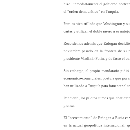
hizo inmediatamente el gobierno norteam
el “orden democrático” en Turquía.
Pero es bien trillado que Washington y su
cartas y utilizan el doble rasero a su ant
Recordemos además que Erdogan decidió “
noviembre pasado en la frontera de su p
presidente Vladimir Putin, y de facto el c
Sin embargo, el propio mandatario pidió
económico-comerciales, postura que por s
han utilizado a Turquía para fomentar el te
Por cierto, los pilotos turcos que abatier
prensa.
El “acercamiento” de Erdogan a Rusia es 
en la actual geopolítica internacional, 