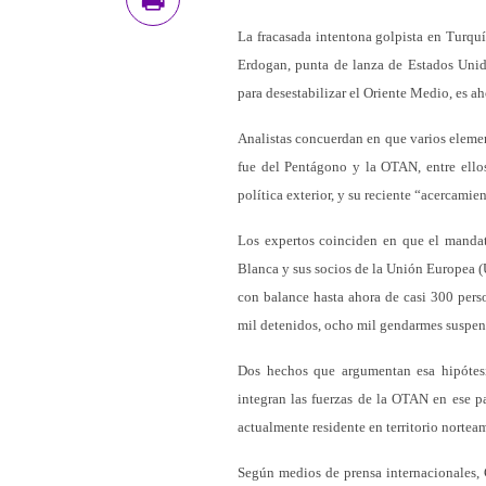
La fracasada intentona golpista en Turqu
Erdogan, punta de lanza de Estados Unid
para desestabilizar el Oriente Medio, es 
Analistas concuerdan en que varios eleme
fue del Pentágono y la OTAN, entre ello
política exterior, y su reciente “acercamie
Los expertos coinciden en que el mandat
Blanca y sus socios de la Unión Europea (U
con balance hasta ahora de casi 300 perso
mil detenidos, ocho mil gendarmes suspendi
Dos hechos que argumentan esa hipótesis
integran las fuerzas de la OTAN en ese p
actualmente residente en territorio norteam
Según medios de prensa internacionales, 