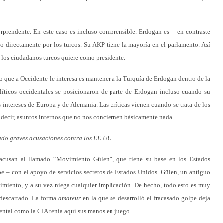
sorprendente. En este caso es incluso comprensible. Erdogan es – en contraste
o directamente por los turcos. Su AKP tiene la mayoría en el parlamento. Así
e los ciudadanos turcos quiere como presidente.
Lo que a Occidente le interesa es mantener a la Turquía de Erdogan dentro de la
líticos occidentales se posicionaron de parte de Erdogan incluso cuando su
s intereses de Europa y de Alemania. Las críticas vienen cuando se trata de los
 decir, asuntos internos que no nos conciernen básicamente nada.
ado graves acusaciones contra los EE.UU.…
 acusan al llamado “Movimiento Gülen”, que tiene su base en los Estados
lpe – con el apoyo de servicios secretos de Estados Unidos. Gülen, un antiguo
vimiento, y a su vez niega cualquier implicación. De hecho, todo esto es muy
descartado. La forma
amateur
en la que se desarrolló el fracasado golpe deja
dental como la CIA tenía aquí sus manos en juego.