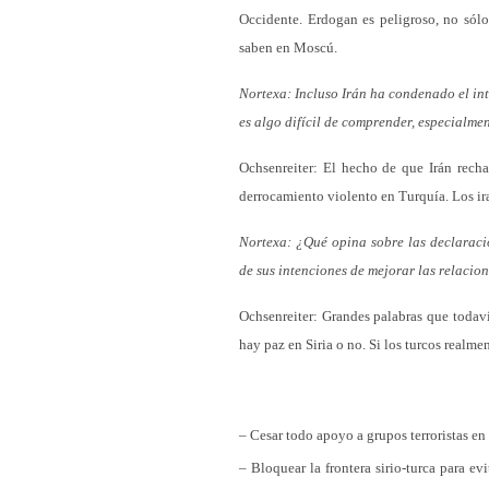
Occidente. Erdogan es peligroso, no sólo
saben en Moscú.
Nortexa: Incluso Irán ha condenado el in
es algo difícil de comprender, especialmen
Ochsenreiter: El hecho de que Irán recha
derrocamiento violento en Turquía. Los ir
Nortexa: ¿Qué opina sobre las declaracion
de sus intenciones de mejorar las relacio
Ochsenreiter: Grandes palabras que todaví
hay paz en Siria o no. Si los turcos realm
– Cesar todo apoyo a grupos terroristas en 
– Bloquear la frontera sirio-turca para ev