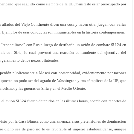
ericano, que seguido como siempre de la UE, manifestó estar preocupado por
s aliados del Viejo Continente dicen una cosa y hacen otra, juegan con varias
ojo. Ejemplos de esas conductas son innumerables en la historia contemporánea.
reconciliarse” con Rusia luego de derribarle un avión de combate SU-24 en
aís con Siria, lo cual provocó una reacción contundente del ejecutivo del
ongelamiento de los nexos bilaterales.
 perdón públicamente a Moscú con posterioridad, evidentemente por razones
upuesto no pudo ser del agrado de Washington y sus cómplices de la UE, que
rrorismo, y las guerras en Siria y en el Medio Oriente.
on el avión SU-24 fueron detenidos en las últimas horas, acorde con reportes de
visto por la Casa Blanca como una amenaza a sus pretensiones de dominación
que dicho sea de paso no le es favorable al imperio estadounidense, aunque