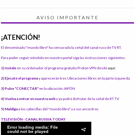
AVISO IMPORTANTE
¡ATENCIÓN!
El denominado "mundo libre" ha censurado la señal del canal ruso de TV RT.
Para poder seguir viéndolo en nuestro portal siga las instrucciones siguientes:
1) Instale
en su ordenador el programa gratuito Proton VPN desde
aquí:
2) Ejecute el programa
y aparecerán tres Ubicaciones libres en la parte izquierda
3) Pulse "CONECTAR"
en la ubicación JAPÓN
4) Vuelva a entrar en nuestra web
y ya podrá disfrutar de la señal de RT TV
5) Maldiga
a los cabecillas del "mundo libre" y a sus ancestros
TELEVISIÓN - CANAL RUSSIA TODAY