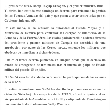
El presidente turco, Recep Tayyip Erdogan, y el primer ministro, Binali
Yildirim, han emitido este domingo un decreto para reformar la gestión
de las Fuerzas Armadas del país y que pasen a estar controladas por el
Gobierno, informa AP.
De este modo, se ha retirado la autoridad al Estado Mayor y al
Ministerio de Defensa para controlar los cuerpos de Infantería, de la
Armada y de la Fuerza Aérea, los cuales podrán recibir órdenes directas
del presidente y primer ministro de Turquía sin necesidad de una
aprobación por parte de las Cortes turcas, teniendo los militares que
obedecer de inmediato a dichas órdenes.
Este es el tercer decreto publicado en Turquía desde que se declaró un
estado de emergencia de tres meses tras el intento de golpe de Estado
militar del pasado 15 de julio.
"El Su-24 ruso fue derribado en Siria con la participación de los aviones
de la OTAN"
El
avión de combate ruso Su-24 fue derribado por un caza turco
en los
cielos de
Siria
bajo los auspicios de la
OTAN
, afirmó a Sputnik el ex
vicepresidente de la Asamblea de la OSCE y exdiputado del Bundestag —
Parlamento Federal alemán—, Willy Wimmer.