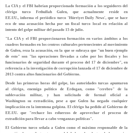
La CIA y el FBI habrían proporcionado formación a los seguidores del
clérigo turco Fethullah Gulen, que actualmente reside en
EE.UU., informa el periódico turco 'Hürriyet Daily News', que se hace
eco de una acusación hecha por un fiscal turco local en relación al
intento del golpe militar del pasado 15 de julio.
"La CIA y el FBI proporcionaron formación en varios ámbitos a los
cuadros formados en los centros culturales pertenecientes al movimiento
de Gulen, reza la acusación, en la que se subraya que "un buen ejemplo
de esto" son "las operaciones llevadas a cabo por los fiscales y los
funcionarios de seguridad durante el proceso del 17 de diciembre", en
referencia a la investigación de corrupción lanzada el 17 de diciembre de
2013 contra altos funcionarios del Gobierno.
Desde las primeras horas del golpe, las autoridades turcas apuntaron
al clérigo, enemigo político de Erdogan, como "cerebro" de la
sublevación militar, y han solicitado de formal oficial a
Washington su extradición, pese a que Gulen ha negado cualquier
implicación en la intentona golpista. El clérigo ha pedido al Gobierno de
EE.UU. que "rechace los esfuerzos de aprovechar el proceso de
extradición para llevar a cabo venganzas políticas".
El Gobierno turco señala a Gulen como el máximo responsable de la