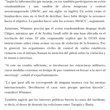
"Según la información que manejo, en eso también participaron un avión
estadounidense y uno saudita de alerta temprana y control
aerotransportado [AWAC, por sus siglas en inglés]. Un avión como el
bombardero ruso no es fácil de derribar: hace falta dirigir la aeronave
hacia el objetivo. Lo pueden hacer solo los aviones
AWACS
", argumentó.
Asimismo, Wimmer precisó que el avión estadounidense despegó desde
Chipre, mientras que el de Arabia Saudí salió de una base ubicada en el
territorio del reino. El alto responsable explicó que la OTAN tiene
instrucciones sobre cómo actuar en caso de violación de la frontera. Por
lo general, los organismos civiles de control de vuelos establecen
contacto con el intruso, llaman la atención del piloto sobre la violación y
lo instan a aterrizar.
"Si esto no resulta suficiente, se involucran las estructuras militares,
cuyas medidas extremas en tiempo de paz consisten en forzar a la nave al
aterrizaje", señaló el exparlamentario.
"Lo que pasó allí no corresponde de ninguna manera con las normas
internacionales. Derribaron el caza ruso porque querían hacerlo",
consideró Wimmer.
También sugirió que los intereses políticos fueron la causa del incidente,
es decir, el deseo de destruir las relaciones entre Turquía y Rusia.