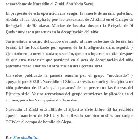
comandante de Nureddin al Zinki, Abu Abdu Saruj,
El propósito de esta operación era vengar la muerte de un niño palestino,
Abdulá al Isa, decapitado por los terroristas de Al Zinki en el Campo de
Refugiados de Handarat. Muchos de los abatidos por la Brigada de Al
Quds estuvieron presentes en la decapitación del niño.
Saruj estaba a cargo del grupo que mató al niño palestino de forma tan
brutal. Él fue localizado por agentes de la Inteligencia siria, seguido y
ejecutado en la mencionada operación, que tuvo lugar cinco días después
de que otro terrorista que participó en el acto de decapitación del niño
palestino fuera abatido en otra misión del Ejército sirio.
Un vídeo publicado la pasada semana por el grupo “moderado” y
apoyado por EEUU, Nureddin al Zinki, arrestó, torturó y decapitó a un
niño palestino de 12 años, al que acusó de cooperar con las fuerzas del
Ejército sirio. Varios terroristas del grupo estuvieron implicados en el
crimen, pero fue Saruj quien dio la orden.
Nureddin al Zinki está afiliado al Ejército Sirio Libre. Él ha recibido
apoyo financiero de EEUU y ha utilizado también misiles antitanque
TOW en el campo de batalla de Alepo.
Por
Elespiadigital