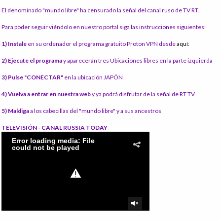
El denominado "mundo libre" ha censurado la señal del canal ruso de TV RT.
Para poder seguir viéndolo en nuestro portal siga las instrucciones siguientes:
1) Instale
en su ordenador el programa gratuito Proton VPN desde
aquí:
2) Ejecute el programa
y aparecerán tres Ubicaciones libres en la parte izquierda
3) Pulse "CONECTAR"
en la ubicación JAPÓN
4) Vuelva a entrar en nuestra web
y ya podrá disfrutar de la señal de RT TV
5) Maldiga
a los cabecillas del "mundo libre" y a sus ancestros
TELEVISIÓN - CANAL RUSSIA TODAY