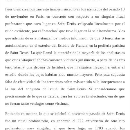
Pues bien, creemos que esto también sucedió en los atentados del pasado 13
de noviembre en París, en concreto con respecto a un singular ritual
profanatorio que tuvo lugar en Saint-Denis, eclipsado literalmente por el
ruido estridente, por el "bataclan" que tuvo lugar en la sala homónima. Y es
que además de esta matanza, los medios informaron de que 3 terroristas se
autoinmolaron en el exterior del Estadio de Francia, en la periferia parisina
de Saint-Denis. Lo que llamó la atención de la mayoría de los analistas es
que estos "ataques" apenas causaron víctimas (un muerto, a parte de los tres
terroristas, y una decena de heridos), que ni siquiera llegaron a entrar al
estadio donde las bajas habrían sido mucho mayores. Pero esta supuesta
falta de efectividad de los terroristas cobra más sentido si la interpretamos a
la luz del conjunto del ritual de Saint-Denis. Si consideramos que
precisamente de lo que se trataba, para los autores intelectuales, era de que
no fueran tanto verdugos como víctimas.
Entrando en materia, lo que se celebró el noviembre pasado en Saint-Denis
fue un ritual profanatorio, en concreto el 222 aniversario de otro rito
profanatorio muy singular: el que tuvo lugar en 1793 cuando los