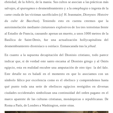
ebriedad, de la
hibris
, de la mania. Sus cultos se asocian a las prácticas más
salvajes, al
sparagmos
o desmembramiento y a la
omophagia
o ingesta de la
carne cruda de las víctimas sacrificiales (
cf.
H. Jeanmaire,
Dionysos: Histoire
du culte de Bacchus
). Teniendo esto en cuenta creemos que la
autoinmolación mediante cinturones explosivos de los tres terroristas frente
al Estadio de Francia, causando apenas un muerto, a unos 1000 metros de la
Basílica de Saint-Denis, fue una actualización hollycapitalista del
desmembramiento dionisíaco u osiríaco. Enmascarada tras la
yihad
.
En cuanto a la supuesta decapitación del Dionisio cristiano, todo parece
indicar que, si de verdad este santo encarna al Dionisio griego y al Osiris
egipcio, esta en realidad encubre una amputación de otro tipo: la del falo.
Este detalle no es baladí en el momento en que lo asociamos con un
símbolo fálico por excelencia como es el obelisco y comprendemos hasta
qué punto toda una serie de obeliscos egipcios reerigidos en diversas
ciudades occidentales simbolizan una continuidad del orden pagano en el
marco aparente de las culturas cristianas, monárquicas o republicanas. De
Roma a París, de Londres a Washington, entre otras.