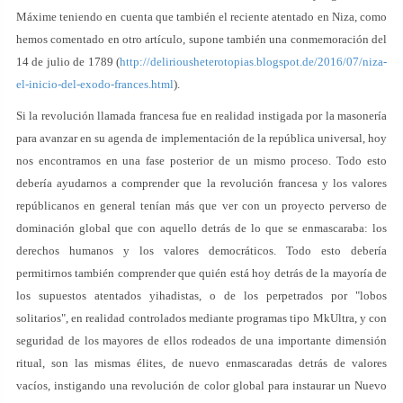
Máxime teniendo en cuenta que también el reciente atentado en Niza, como
hemos comentado en otro artículo, supone también una conmemoración del
14 de julio de 1789 (
http://deliriousheterotopias.blogspot.de/2016/07/niza-
el-inicio-del-exodo-frances.html
).
Si la revolución llamada francesa fue en realidad instigada por la masonería
para avanzar en su agenda de implementación de la república universal, hoy
nos encontramos en una fase posterior de un mismo proceso. Todo esto
debería ayudarnos a comprender que la revolución francesa y los valores
repúblicanos en general tenían más que ver con un proyecto perverso de
dominación global que con aquello detrás de lo que se enmascaraba: los
derechos humanos y los valores democráticos. Todo esto debería
permitirnos también comprender que quién está hoy detrás de la mayoría de
los supuestos atentados yihadistas, o de los perpetrados por "lobos
solitarios", en realidad controlados mediante programas tipo MkUltra, y con
seguridad de los mayores de ellos rodeados de una importante dimensión
ritual, son las mismas élites, de nuevo enmascaradas detrás de valores
vacíos, instigando una revolución de color global para instaurar un Nuevo