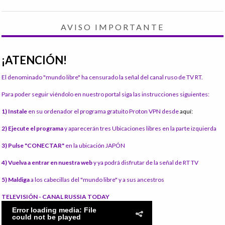
AVISO IMPORTANTE
¡ATENCIÓN!
El denominado "mundo libre" ha censurado la señal del canal ruso de TV RT.
Para poder seguir viéndolo en nuestro portal siga las instrucciones siguientes:
1) Instale
en su ordenador el programa gratuito Proton VPN desde
aquí:
2) Ejecute el programa
y aparecerán tres Ubicaciones libres en la parte izquierda
3) Pulse "CONECTAR"
en la ubicación JAPÓN
4) Vuelva a entrar en nuestra web
y ya podrá disfrutar de la señal de RT TV
5) Maldiga
a los cabecillas del "mundo libre" y a sus ancestros
TELEVISIÓN - CANAL RUSSIA TODAY