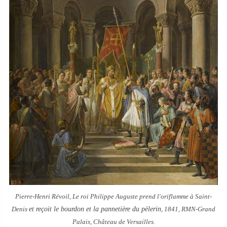
Pierre-Henri Révoil,
Le roi Philippe Auguste prend l'oriflamme à Saint-
Denis
et reçoit le bourdon et la pannetière du pèlerin
, 1841, RMN-Grand
Palais, Château de Versailles.