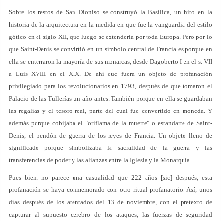
Sobre los restos de San Dioniso se construyó la Basílica, un hito en la
historia de la arquitectura en la medida en que fue la vanguardia del estilo
gótico en el siglo XII, que luego se extendería por toda Europa. Pero por lo
que Saint-Denis se convirtió en un símbolo central de Francia es porque en
ella se enterraron la mayoría de sus monarcas, desde Dagoberto I en el s. VII
a Luis XVIII en el XIX. De ahí que fuera un objeto de profanación
privilegiado para los revolucionarios en 1793, después de que tomaron el
Palacio de las Tullerías un año antes. También porque en ella se guardaban
las regalías y el tesoro real, parte del cual fue convertido en moneda. Y
además porque cobijaba el "oriflama de la muerte" o estandarte de Saint-
Denis, el pendón de guerra de los reyes de Francia. Un objeto lleno de
significado porque simbolizaba la sacralidad de la guerra y las
transferencias de poder y las alianzas entre la Iglesia y la Monarquía.
Pues bien, no parece una casualidad que 222 años [sic] después, esta
profanación se haya conmemorado con otro ritual profanatorio. Así, unos
días después de los atentados del 13 de noviembre, con el pretexto de
capturar al supuesto cerebro de los ataques, las fuerzas de seguridad