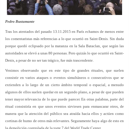
Pedro Bustamante
Tras los atentados del pasado 13.11.2015 en París echamos de menos entre
los comentaristas más referencias a lo que ocurrió en Saint-Denis. Sin duda
porque quedó eclipsado por la matanza en la Sala Bataclan, que según las
autoridades se elevó a unas 80 personas. Pero quizás lo que ocurrió en Saint-
Denis, a pesar de no ser tan trágico, fue más trascendente.
Venimos observando que en este tipo de grandes rituales, que suelen
consistir en varios ataques o eventos simultáneos o consecutivos que se
extienden a lo largo de un cierto ámbito temporal o espacial, a menudo
algunos de ellos suelen quedar en un segundo plano, a pesar de que pueden
tener mayor relevancia de lo que puede parecer. En otras palabras, parte del
ritual consistiría en que unos eventos sirviesen para enmascarar otros, de
manera que la atención del público sea atraída hacia ellos y actúen como
cortinas de humo de otros más relevantes. Seguramente haya algo de esto en
la demolición controlada de la torre 7 del World Trade Center.