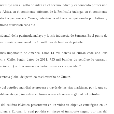
mar Rojo con el golfo de Adén en el océano Índico y es conocido por ser uno
e África, en el continente africano, de la Península Arábiga, en el continente
asiática pertenece a Yemen, mientras la africana es gestionada por Eritrea y
tróleo atraviesan cada día.
cidental de la península malaya y la isla indonesia de Sumatra. Es el punto de
ce dos años pasaban al día 15 millones de barriles de petróleo.
 más importante de América. Unos 14 mil barcos lo cruzan cada año. Sus
ón y Chile. Según datos de 2011, 755 mil barriles de petróleo lo cruzaron
ación (…) la obra aumentará hasta tres veces su capacidad”.
erencia global del petróleo es el estrecho de Ormuz.
 del petróleo mundial se procesa a través de las vías marítimas, por lo que su
tablemente (sic) impediría en forma severa el comercio global del petróleo.
 del califato islámico presentaron en un video su objetivo estratégico en un
trolera a Europa, lo cual pondría en riesgo el transporte seguro por mar del