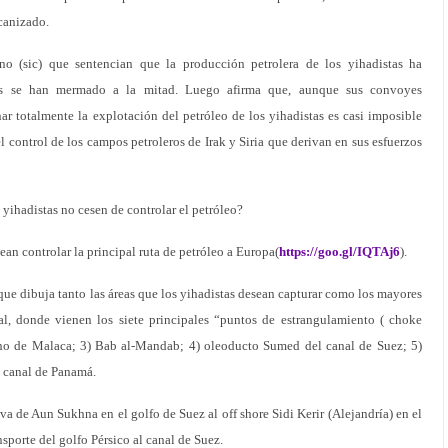
canizado.
ono (sic) que sentencian que la producción petrolera de los yihadistas ha
os se han mermado a la mitad. Luego afirma que, aunque sus convoyes
r totalmente la explotación del petróleo de los yihadistas es casi imposible
 el control de los campos petroleros de Irak y Siria que derivan en sus esfuerzos
yihadistas no cesen de controlar el petróleo?
ean controlar la principal ruta de petróleo a Europa(
https://goo.gl/IQTAj6
).
e dibuja tanto las áreas que los yihadistas desean capturar como los mayores
al, donde vienen los siete principales “puntos de estrangulamiento ( choke
echo de Malaca; 3) Bab al-Mandab; 4) oleoducto Sumed del canal de Suez; 5)
7) canal de Panamá.
a de Aun Sukhna en el golfo de Suez al off shore Sidi Kerir (Alejandría) en el
nsporte del golfo Pérsico al canal de Suez.