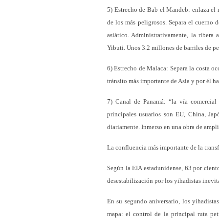
5) Estrecho de Bab el Mandeb: enlaza el 
de los más peligrosos. Separa el cuerno d
asiático. Administrativamente, la ribera 
Yibuti. Unos 3.2 millones de barriles de pe
6) Estrecho de Malaca: Separa la costa oc
tránsito más importante de Asia y por él ha
7) Canal de Panamá: “la vía comercial
principales usuarios son EU, China, Jap
diariamente. Inmerso en una obra de ampli
La confluencia más importante de la transf
Según la EIA estadunidense, 63 por ciento
desestabilización por los yihadistas inevi
En su segundo aniversario, los yihadistas
mapa: el control de la principal ruta pe