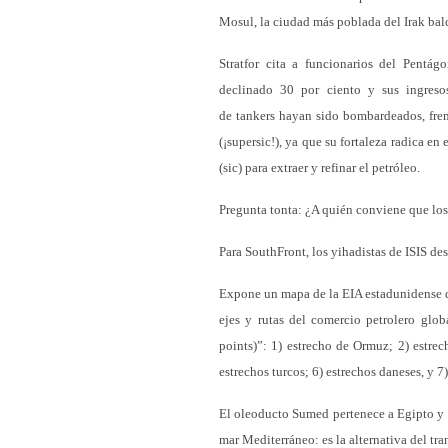
Mosul, la ciudad más poblada del Irak bal
Stratfor cita a funcionarios del Pentág
declinado 30 por ciento y sus ingres
de tankers hayan sido bombardeados, frena
(¡supersic!), ya que su fortaleza radica en
(sic) para extraer y refinar el petróleo.
Pregunta tonta: ¿A quién conviene que los 
Para SouthFront, los yihadistas de ISIS des
Expone un mapa de la EIA estadunidense qu
ejes y rutas del comercio petrolero glob
points)”: 1) estrecho de Ormuz; 2) estr
estrechos turcos; 6) estrechos daneses, y 
El oleoducto Sumed pertenece a Egipto y v
mar Mediterráneo: es la alternativa del tra