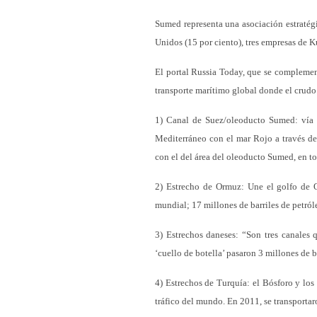
Sumed representa una asociación estratégi
Unidos (15 por ciento), tres empresas de K
El portal Russia Today, que se complement
transporte marítimo global donde el crud
1) Canal de Suez/oleoducto Sumed: vía a
Mediterráneo con el mar Rojo a través del
con el del área del oleoducto Sumed, en tot
2) Estrecho de Ormuz: Une el golfo de O
mundial; 17 millones de barriles de petról
3) Estrechos daneses: “Son tres canales 
‘cuello de botella’ pasaron 3 millones de ba
4) Estrechos de Turquía: el Bósforo y lo
tráfico del mundo. En 2011, se transportaro