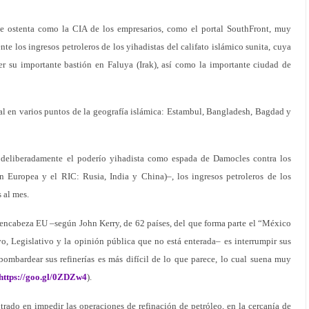
e se ostenta como la CIA de los empresarios, como el portal SouthFront, muy
te los ingresos petroleros de los yihadistas del califato islámico sunita, cuya
der su importante bastión en Faluya (Irak), así como la importante ciudad de
tal en varios puntos de la geografía islámica: Estambul, Bangladesh, Bagdad y
 deliberadamente el poderío yihadista como espada de Damocles contra los
Europea y el RIC: Rusia, India y China)–, los ingresos petroleros de los
 al mes.
 encabeza EU –según John Kerry, de 62 países, del que forma parte el “México
vo, Legislativo y la opinión pública que no está enterada– es interrumpir sus
bombardear sus refinerías es más difícil de lo que parece, lo cual suena muy
https://goo.gl/0ZDZw4
).
rado en impedir las operaciones de refinación de petróleo, en la cercanía de