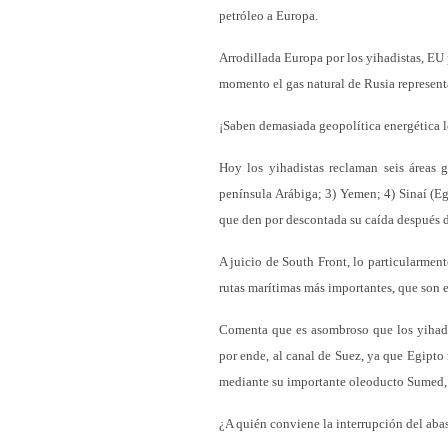
petróleo a Europa.
Arrodillada Europa por los yihadistas, EU p
momento el gas natural de Rusia representa
¡Saben demasiada geopolítica energética l
Hoy los yihadistas reclaman seis áreas g
península Arábiga; 3) Yemen; 4) Sinaí (Egi
que den por descontada su caída después d
A juicio de South Front, lo particularment
rutas marítimas más importantes, que son es
Comenta que es asombroso que los yihadis
por ende, al canal de Suez, ya que Egipto
mediante su importante oleoducto Sumed, q
¿A quién conviene la interrupción del abas