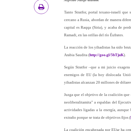
Tanto Stratfor, portal texano-israelí qu
cercano a Rusia, abordan de manera diferen
capital es Raqqa (Siria), y acaba de per
Ramadi, en las orillas del río Éufrates.
La reacción de los yihadistas ha sido bru
Arabia Saudita (
http://goo.gl/5bTjuK
).
Según Stratfor –que a mi juicio exagera
enemigos de EU (la hoy dislocada Unión 
yihadistas alcanzan 20 millones de dólares
Juzga que el objetivo de la coalición que
neoliberalitamita” a espaldas del Ejecuti
actividades ligadas a la energía, aunque 
extraño porque se trata de objetivos fijos (
La coalición encabezada por EUse ha cent