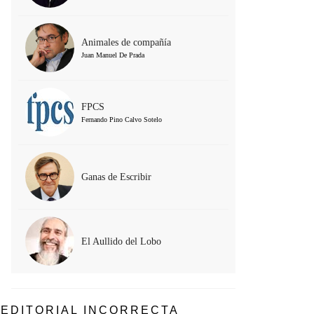
Animales de compañía
Juan Manuel De Prada
FPCS
Fernando Pino Calvo Sotelo
Ganas de Escribir
El Aullido del Lobo
EDITORIAL INCORRECTA