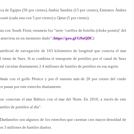
ca de Egipto (50 por ciento), Arabia Saudita (15 por ciento), Emiratos Árabes
uwait (cada una con 5 por ciento) y Qatar (5 por ciento).
a con South Front, enumera los “siete ‘cuellos de botella (choke points)’ del
o atraviesa en un momento dado” (
https://goo.gl/G9uQDC
):
rtificial de navegación de 163 kilómetros de longitud que conecta el mar
 istmo de Suez. Si se combina el transporte de petróleo por el canal de Suez
al circulan diariamente 2.4 millones de barriles de petróleo en esa región.
mán con el golfo Pérsico y por él transita más de 20 por ciento del crudo
eo pasan por este estrecho diariamente.
que conectan el mar Báltico con el mar del Norte. En 2010, a través de este
rriles de petróleo al día”.
s Dardanelos son algunos de los estrechos que cuentan con mayor densidad de
n 3 millones de barriles diarios.