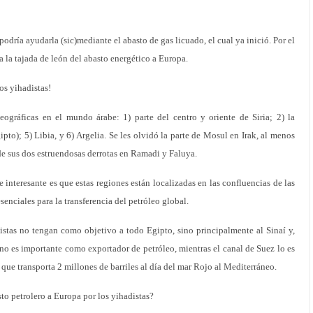
odría ayudarla (sic)mediante el abasto de gas licuado, el cual ya inició. Por el
 la tajada de león del abasto energético a Europa.
os yihadistas!
eográficas en el mundo árabe: 1) parte del centro y oriente de Siria; 2) la
pto); 5) Libia, y 6) Argelia. Se les olvidó la parte de Mosul en Irak, al menos
e sus dos estruendosas derrotas en Ramadi y Faluya.
e interesante es que estas regiones están localizadas en las confluencias de las
enciales para la transferencia del petróleo global.
tas no tengan como objetivo a todo Egipto, sino principalmente al Sinaí y,
 no es importante como exportador de petróleo, mientras el canal de Suez lo es
ue transporta 2 millones de barriles al día del mar Rojo al Mediterráneo.
to petrolero a Europa por los yihadistas?