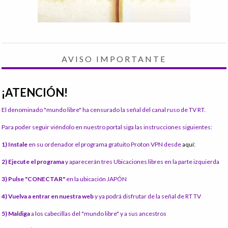
AVISO IMPORTANTE
¡ATENCIÓN!
El denominado "mundo libre" ha censurado la señal del canal ruso de TV RT.
Para poder seguir viéndolo en nuestro portal siga las instrucciones siguientes:
1) Instale
en su ordenador el programa gratuito Proton VPN desde
aquí:
2) Ejecute el programa
y aparecerán tres Ubicaciones libres en la parte izquierda
3) Pulse "CONECTAR"
en la ubicación JAPÓN
4) Vuelva a entrar en nuestra web
y ya podrá disfrutar de la señal de RT TV
5) Maldiga
a los cabecillas del "mundo libre" y a sus ancestros