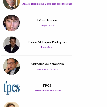
Análisis independiente y serio para personas cabales
Diego Fusaro
Diego Fusaro
Daniel M. López Rodríguez
Posmodernia
Animales de compañía
Juan Manuel De Prada
FPCS
Fernando Pino Calvo Sotelo