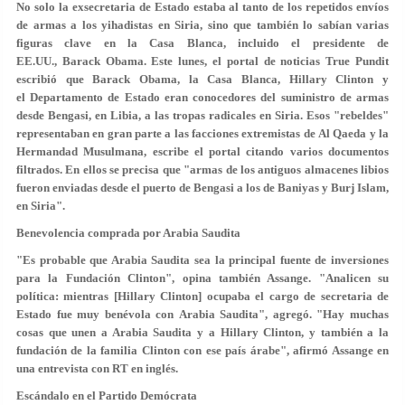
No solo la exsecretaria de Estado estaba al tanto de los repetidos envíos
de armas a los yihadistas en Siria, sino que también lo sabían varias
figuras clave en la Casa Blanca, incluido el presidente de
EE.UU., Barack Obama. Este lunes, el portal de noticias True Pundit
escribió que Barack Obama, la Casa Blanca, Hillary Clinton y
el Departamento de Estado eran conocedores
del suministro de armas
desde Bengasi, en Libia, a las tropas radicales en Siria
. Esos "rebeldes"
representaban en gran parte a las facciones extremistas de Al Qaeda y la
Hermandad Musulmana, escribe el portal citando varios documentos
filtrados. En ellos se precisa que "armas de los antiguos almacenes libios
fueron enviadas desde el puerto de Bengasi a los de Baniyas y Burj Islam,
en Siria".
Benevolencia comprada por Arabia Saudita
"Es probable que Arabia Saudita sea la principal fuente de inversiones
para la Fundación Clinton", opina también Assange. "Analicen su
política: mientras [Hillary Clinton] ocupaba el cargo de secretaria de
Estado fue muy benévola con Arabia Saudita", agregó. "Hay muchas
cosas que unen a Arabia Saudita y a Hillary Clinton, y también a la
fundación de la familia Clinton con ese país árabe", afirmó Assange en
una entrevista con RT en inglés.
Escándalo en el Partido Demócrata