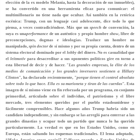
elección de la ex modelo Melania, hasta la decoración de sus inmuebles),
se ha convertido en una herramienta eficaz para comunicar: el
multimillonario no tiene nada que ocultar. Así también en la retórica
escénica: Trump, con un lenguaje casi adolescente, dice todo lo que
piensa, a veces contradiciéndose. Más que un
speech
de convención, la
suya es una
performance
de un auténtico y propio hombre
show
, libre de
preconcepciones, dogmas e ideologías. Trasluce un hombre no
manipulado,
spin doctor
de sí mismo y por su propia cuenta, dentro de un
sistema electoral dominado por el
lobby
del dinero. No es casualidad que
el
leitmotiv
para desacreditar a sus oponentes políticos gire en torno a
esta libertad de decir y de hacer. "
Las grandes empresas, la élite de los
medios de comunicación y los grandes inversores sostienen a Hillary
Clinton
", ha declarado recientemente, "
porque tienen el control absoluto
sobre todo lo que hace. Ella es su marioneta y tiran de las cuerdas
". Esta
imagen de sí mismo viene en fin reforzada por un programa, en conjunto
primordial, articulado sobre el individuo, el patriotismo y el libre
mercado, tres elementos queridos por el pueblo estadounidense y
fácilmente comprensibles. Hace algunos años Trump habría sido un
candidato independiente, y sin embargo se las arregló para enterrar a las
grandes dinastías y ocupar todo un partido que nunca lo ha querido
particularmente. La verdad es que en los Estados Unidos, como en
Europa, están saltando los esquemas tradicionales. El lema adoptado,
“
Make America great again!
” ["¡Hacer grande a Estados Unidos de