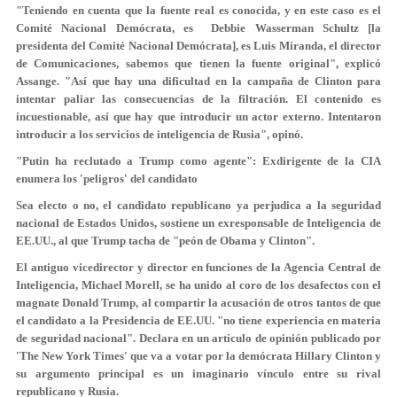
"Teniendo en cuenta que la fuente real es conocida, y en este caso es el
Comité Nacional Demócrata, es Debbie Wasserman Schultz [la
presidenta del Comité Nacional Demócrata], es Luis Miranda, el director
de Comunicaciones, sabemos que tienen la fuente original", explicó
Assange. "Así que hay una dificultad en la campaña de Clinton para
intentar paliar las consecuencias de la filtración. El contenido es
incuestionable, así que
hay que introducir un actor externo
. Intentaron
introducir a los servicios de inteligencia de Rusia", opinó.
"Putin ha reclutado a Trump como agente": Exdirigente de la CIA
enumera los 'peligros' del candidato
Sea electo o no, el candidato republicano ya perjudica a la seguridad
nacional de Estados Unidos, sostiene un exresponsable de Inteligencia de
EE.UU., al que Trump tacha de "peón de Obama y Clinton".
El antiguo vicedirector y director en funciones de la Agencia Central de
Inteligencia, Michael Morell, se ha unido al coro de los desafectos con el
magnate Donald Trump, al compartir la acusación de otros tantos de que
el candidato a la Presidencia de EE.UU. "no tiene experiencia en materia
de seguridad nacional". Declara en un artículo de opinión publicado por
'The New York Times' que va a votar por la demócrata Hillary Clinton y
su argumento principal es un imaginario vínculo entre su rival
republicano y Rusia.