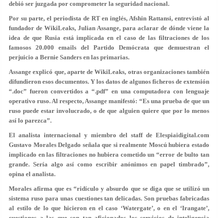
debió ser juzgada por comprometer la seguridad nacional.
Por su parte, el periodista de RT en inglés, Afshin Rattansi, entrevistó al
fundador de WikiLeaks, Julian Assange, para aclarar de dónde viene la
idea de que Rusia está implicada en el caso de las filtraciones de los
famosos 20.000 emails del Partido Demócrata que demuestran el
perjuicio a Bernie Sanders en las primarias.
Assange explicó que, aparte de WikiLeaks, otras organizaciones también
difundieron esos documentos. Y los datos de algunos ficheros de extensión
“.doc” fueron convertidos a “.pdf” en una computadora con lenguaje
operativo ruso. Al respecto, Assange manifestó: “Es una prueba de que un
ruso puede estar involucrado, o de que alguien quiere que por lo menos
así lo parezca”.
El analista internacional y miembro del staff de
Elespiaidigital.com
Gustavo Morales Delgado señala que si realmente Moscú hubiera estado
implicado en las filtraciones no hubiera cometido un “error de bulto tan
grande. Sería algo así como escribir anónimos en papel timbrado”,
opina el analista.
Morales afirma que es “ridículo y absurdo que se diga que se utilizó un
sistema ruso para unas cuestiones tan delicadas. Son pruebas fabricadas
al estilo de lo que hicieron en el caso ‘Watergate’, o en el ‘Irangate’,
cuestiones a las que son tan aficionados los servicios de inteligencia