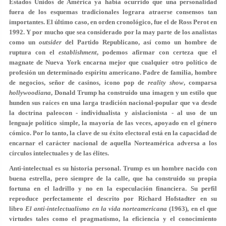
Estados Unidos de América ya había ocurrido que una personalidad
fuera de los esquemas tradicionales lograra atraerse consensos tan
importantes. El último caso, en orden cronológico, fue el de Ross Perot en
1992. Y por mucho que sea considerado por la may parte de los analistas
como un
outsider
del Partido Republicano, así como un hombre de
ruptura con el
establishment
, podemos afirmar con certeza que el
magnate de Nueva York encarna mejor que cualquier otro político de
profesión un determinado espíritu americano. Padre de familia, hombre
de negocios, señor de casinos, icono pop de
reality show
, comparsa
hollywoodiana
, Donald Trump ha construido una imagen y un estilo que
hunden sus raíces en una larga tradición nacional-popular que va desde
la doctrina paleocon - individualista y aislacionista - al uso de un
lenguaje político simple, la mayoría de las veces, apoyado en el género
cómico. Por lo tanto, la clave de su éxito electoral está en la capacidad de
encarnar el carácter nacional de aquella Norteamérica adversa a los
círculos intelectuales y de las élites.
Anti-intelectual es su historia personal. Trump es un hombre nacido con
buena estrella, pero siempre de la calle, que ha construido su propia
fortuna en el ladrillo y no en la especulación financiera. Su perfil
reproduce perfectamente el descrito por Richard Hofstadter en su
libro
El anti-intelectualismo en la vida norteamericana
(1963), en el que
virtudes tales como el pragmatismo, la eficiencia y el conocimiento