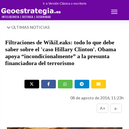
Ir a Versión Clásica o escritorio
Toggle 
ÚLTIMAS NOTICIAS
Filtraciones de WikiLeaks: todo lo que debe
saber sobre el 'caso Hillary Clinton'. Obama
apoya “incondicionalmente” a la presunta
financiadora del terrorismo
08 de agosto de 2016, 11:23h
A+
a-