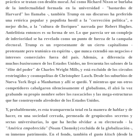
práctico se tratan con desdén moral. Así como Richard Nixon se burlaba
de la intelectualidad formada en la universidad - "bastardos de
Harvard" los llamaba -, también Trump en sus discursos ha preferido
una retórica popular y populista hostil a la "corrección política", o
mejor dicho, a la "cultura de lloriqueo" narrada por Robert Hughes.
Antielitista entonces es su forma de ser. Lo que parecía ser un complejo
de inferioridad se ha revelado como un punto de fuerza de la campaña
electoral. Trump es un representante de un cierto capitalismo -
protestante pero teutónico en espíritu -, que nunca extendió sus negocios e
intereses comerciales fuera del país. Además, a diferencia de
muchos
businessmen
de los Estados Unidos, no frecuenta los salones de la
"élite del poder" de Charles Wright Mills, y está excluido de los círculos
restringidos y cosmopolitas de Christopher Lasch. Desde los suburbios de
Nueva York llegó a Manhattan y allí se quedó. Y mientras que sus otros
competidores cabalgaron silenciosamente el globalismo, él alzó la voz
grabando su propio nombre sobre los rascacielos y las mega-estructuras
que fue construyendo alrededor de los Estados Unidos.
Y, probablemente, es esta transparencia total en la manera de hablar y de
hacer, en una sociedad cerrada, permeada de grupúsculos secretos y
sectas universitarias, lo que ha hecho olvidar a su electorado - la
"
América empobrecida
" (Noam Chomsky) excluida de la globalización -,
su inmenso patrimonio. En el fondo, también el gusto
kitsch
(desde la