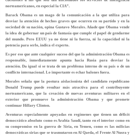
norteamericanos, en especial la CIA”.
Barack Obama es un mago de la comunicación a la que utiliza para
desviar la atención de hechos graves que ocurren en su partido y en la
sociedad de su nación, opina Gustavo Morales. Añade que Obama vende
la idea de gobernar un país de fantasía que cumple el papel de gendarme
del mundo. Pero EEUU ya no tiene ni la fuerza, ni la capacidad ni la
potencia para serlo, indica el experto.
Es por eso que ante cualquier suceso del que la administración Obama es
responsable, inmediatamente apunta hacia Rusia para desviar la
atención. Da igual si se trata de un problema interno de su país o de un
conflicto internacional. Lo importante es echar balones fuera.
Morales señala que la postura aislacionista del candidato republicano
Donald Trump puede resultar más atractiva para el contribuyente
norteamericano, que la creación de nuevas aventuras militares en el
exterior que promueve la administración Obama y que promete
continuar Hillary Clinton.
Aventuras especialmente apoyadas en regímenes que tienen un déficit
democrático absoluto como es Arabia Saudí, tanto en el interior como en
su compromiso en la guerra de Siria, en Yemen, como es las milicias
democráticas sirias que se trasmutaron en Al Qaeda, el Frente Al Nusra y