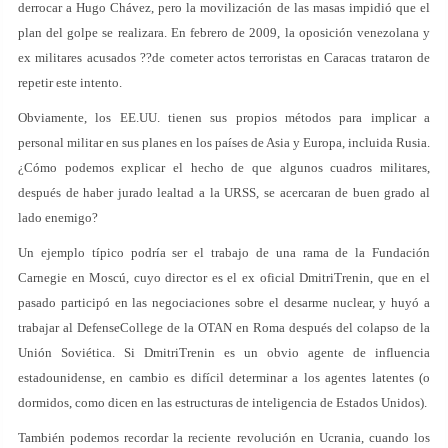
derrocar a Hugo Chávez, pero la movilización de las masas impidió que el
plan del golpe se realizara. En febrero de 2009, la oposición venezolana y
ex militares acusados ??de cometer actos terroristas en Caracas trataron de
repetir este intento.
Obviamente, los EE.UU. tienen sus propios métodos para implicar a
personal militar en sus planes en los países de Asia y Europa, incluida Rusia.
¿Cómo podemos explicar el hecho de que algunos cuadros militares,
después de haber jurado lealtad a la URSS, se acercaran de buen grado al
lado enemigo?
Un ejemplo típico podría ser el trabajo de una rama de la Fundación
Carnegie en Moscú, cuyo director es el ex oficial DmitriTrenin, que en el
pasado participó en las negociaciones sobre el desarme nuclear, y huyó a
trabajar al DefenseCollege de la OTAN en Roma después del colapso de la
Unión Soviética. Si DmitriTrenin es un obvio agente de influencia
estadounidense, en cambio es difícil determinar a los agentes latentes (o
dormidos, como dicen en las estructuras de inteligencia de Estados Unidos).
También podemos recordar la reciente revolución en Ucrania, cuando los