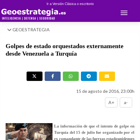
Ir a Versión Clásica o escritorio
Toggle 
GEOESTRATEGIA
Golpes de estado orquestados externamente
desde Venezuela a Turquía
15 de agosto de 2016, 23:00h
A+
a-
La información de que el intento de golpe en
Turquía del 15 de julio fue organizado por el
ex comandante de las fuerzas estadounidenses