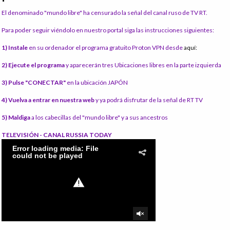
El denominado "mundo libre" ha censurado la señal del canal ruso de TV RT.
Para poder seguir viéndolo en nuestro portal siga las instrucciones siguientes:
1) Instale
en su ordenador el programa gratuito Proton VPN desde
aquí:
2) Ejecute el programa
y aparecerán tres Ubicaciones libres en la parte izquierda
3) Pulse "CONECTAR"
en la ubicación JAPÓN
4) Vuelva a entrar en nuestra web
y ya podrá disfrutar de la señal de RT TV
5) Maldiga
a los cabecillas del "mundo libre" y a sus ancestros
TELEVISIÓN - CANAL RUSSIA TODAY