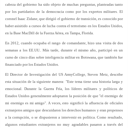
cabeza del gobierno ha sido objeto de muchas preguntas, planteadas tanto
por los partidarios de la democracia como por los expertos militares. El
coronel Isaac Zidane, que dirigió el gobierno de transición, es conocido por
haber asisitido a cursos de lucha contra el terrorismo en los Estados Unidos,
en la Base MacDill de la Fuerza Aérea, en Tampa, Florida.
En 2012, cuando ocupaba el rango de comandante, hizo una visita de dos
semanas a los EE.UU.. Más tarde, durante el mismo año, participó en un
curso de cinco días sobre inteligencia militar en Botswana, que también fue
financiado por los Estados Unidos.
El Director de Investigación del US ArmyCollege, Steven Metz, describe
esta situación de la siguiente manera: "Este tema tiene una historia larga y
emocional. Durante la Guerra Fría, los líderes militares y políticos de
Estados Unidos generalmente adoptaron la posición de que "el enemigo de
mi enemigo es mi amigo". A veces, esto significó la afluencia de oficiales
extranjeros amigos que descuidaron los derechos humanos y eran propensos
a la corrupción, o se dispusieron a intervenir en política. Como resultado,
algunos estudiantes extranjeros no muy agradables pasaron a través del