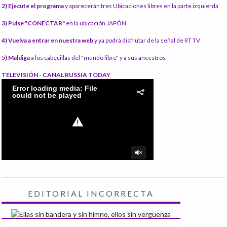
2) Ejecute el programa
y aparecerán tres Ubicaciones libres en la parte izquierda
3) Pulse "CONECTAR"
en la ubicación JAPÓN
4) Vuelva a entrar en nuestra web
y ya podrá disfrutar de la señal de RT TV
5) Maldiga
a los cabecillas del "mundo libre" y a sus ancestros
TELEVISIÓN - CANAL RUSSIA TODAY
EDITORIAL INCORRECTA