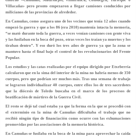
Villacañas- pero
pronto empezaron a llegar camiones conducidos por
milicianos de las provincias de alrededor.
En Camuñas, como asegura uno de los vecinos que tenía 12 años cuando
empezó la guerra y que a los 86 (era 2010) mantenía intacta la memoria,
“se mató durante toda la guerra,
a veces venían camiones con gente viva
y las fusilaban en la boca del pozo, otras veces los traían ya muertos y los
tiraban dentro”.
Y eso duró los tres años de guerra ya que la zona se
mantuvo hasta el final bajo el control de los revolucionarios del Frente
Popular.
Los estudios y las catas realizadas por el equipo dirigido por Etxeberría
calcularon que
en la sima del interior de la mina no habría menos de 350
cuerpos,
pero que podrían ser muchos más. Tras una semana de trabajo
se lograron individualizar 40 cuerpos, entre ellos los de tres sacerdotes
que la diócesis de Toledo buscaba en el marco de los procesos de
beatificación de mártires de la Guerra Civil.
El resto se dejó tal cual estaba ya que la forma en la que se procedió con
el exterminio en la mina de Camuñas dificultaba
el trabajo que no
recibió ningún tipo de financiación como ocurre con las exhumaciones
promovidas por las asociaciones de la memoria histórica.
En Camuñas se fusilaba en la boca de la mina para aprovechar la caída