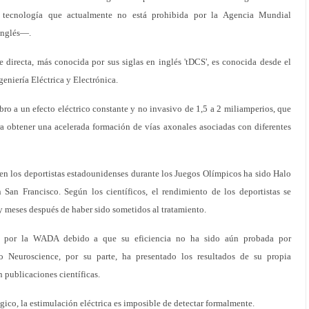
na tecnología que actualmente no está prohibida por la Agencia Mundial
inglés—.
e directa, más conocida por sus siglas en inglés 'tDCS', es conocida desde el
geniería Eléctrica y Electrónica.
bro a un efecto eléctrico constante y no invasivo de 1,5 a 2 miliamperios, que
ra obtener una acelerada formación de vías axonales asociadas con diferentes
en los deportistas estadounidenses durante los Juegos Olímpicos ha sido Halo
San Francisco. Según los científicos, el rendimiento de los deportistas se
y meses después de haber sido sometidos al tratamiento.
da por la WADA debido a que su eficiencia no ha sido aún probada por
o Neuroscience, por su parte, ha presentado los resultados de su propia
 publicaciones científicas.
ico, la estimulación eléctrica es imposible de detectar formalmente.