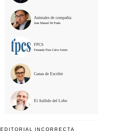
Animales de compañía
Juan Manuel De Prada
FPCS
Fernando Pino Calvo Sotelo
Ganas de Escribir
El Aullido del Lobo
EDITORIAL INCORRECTA