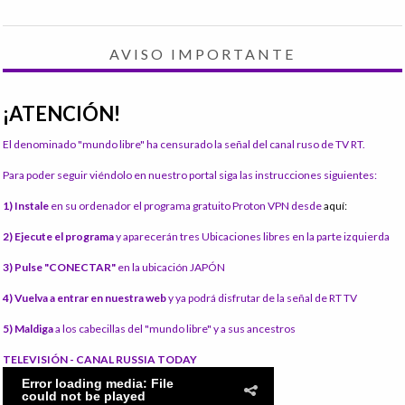
AVISO IMPORTANTE
¡ATENCIÓN!
El denominado "mundo libre" ha censurado la señal del canal ruso de TV RT.
Para poder seguir viéndolo en nuestro portal siga las instrucciones siguientes:
1) Instale
en su ordenador el programa gratuito Proton VPN desde
aquí:
2) Ejecute el programa
y aparecerán tres Ubicaciones libres en la parte izquierda
3) Pulse "CONECTAR"
en la ubicación JAPÓN
4) Vuelva a entrar en nuestra web
y ya podrá disfrutar de la señal de RT TV
5) Maldiga
a los cabecillas del "mundo libre" y a sus ancestros
TELEVISIÓN - CANAL RUSSIA TODAY