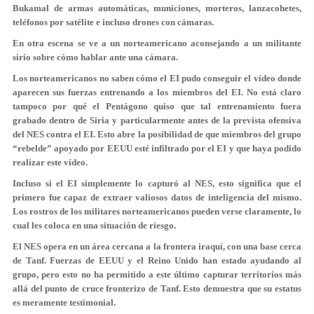
Bukamal de armas automáticas, municiones, morteros, lanzacohetes,
teléfonos por satélite e incluso drones con cámaras.
En otra escena se ve a un norteamericano aconsejando a un militante
sirio sobre cómo hablar ante una cámara.
Los norteamericanos no saben cómo el EI pudo conseguir el vídeo donde
aparecen sus fuerzas entrenando a los miembros del EI. No está claro
tampoco por qué el Pentágono quiso que tal entrenamiento fuera
grabado dentro de Siria y particularmente antes de la prevista ofensiva
del NES contra el EI. Esto abre la posibilidad de que miembros del grupo
“rebelde” apoyado por EEUU esté infiltrado por el EI y que haya podido
realizar este vídeo.
Incluso si el EI simplemente lo capturó al NES, esto significa que el
primero fue capaz de extraer valiosos datos de inteligencia del mismo.
Los rostros de los militares norteamericanos pueden verse claramente, lo
cual les coloca en una situación de riesgo.
El NES opera en un área cercana a la frontera iraquí, con una base cerca
de Tanf. Fuerzas de EEUU y el Reino Unido han estado ayudando al
grupo, pero esto no ha permitido a este último capturar territorios más
allá del punto de cruce fronterizo de Tanf. Esto demuestra que su estatus
es meramente testimonial.