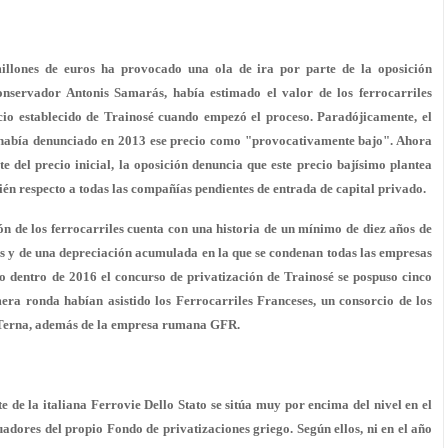
illones de euros ha provocado una ola de ira por parte de la oposición
onservador Antonis Samarás, había estimado el valor de los ferrocarriles
ecio establecido de Trainosé cuando empezó el proceso. Paradójicamente, el
, había denunciado en 2013 ese precio como "provocativamente bajo". Ahora
te del precio inicial, la oposición denuncia que este precio bajísimo plantea
bién respecto a todas las compañías pendientes de entrada de capital privado.
ón de los ferrocarriles cuenta con una historia de un mínimo de diez años de
os y de una depreciación acumulada en la que se condenan todas las empresas
Sólo dentro de 2016 el concurso de privatización de Trainosé se pospuso cinco
mera ronda habían asistido los Ferrocarriles Franceses, un consorcio de los
k Terna, además de la empresa rumana GFR.
te de la italiana Ferrovie Dello Stato se sitúa muy por encima del nivel en el
uadores del propio Fondo de privatizaciones griego. Según ellos, ni en el año