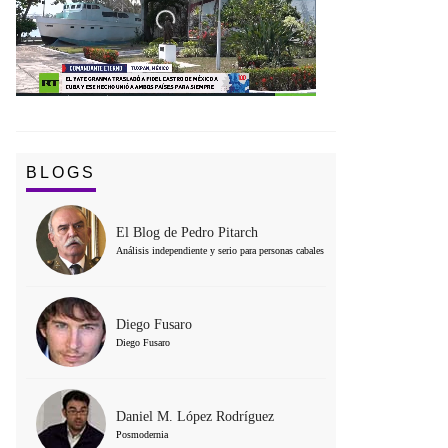
BLOGS
El Blog de Pedro Pitarch
Análisis independiente y serio para personas cabales
Diego Fusaro
Diego Fusaro
Daniel M. López Rodríguez
Posmodernia