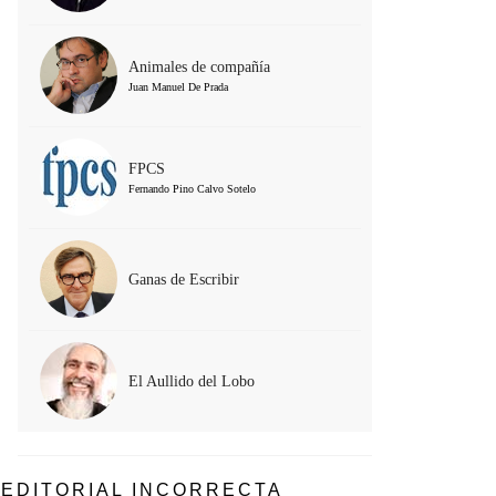
Animales de compañía
Juan Manuel De Prada
FPCS
Fernando Pino Calvo Sotelo
Ganas de Escribir
El Aullido del Lobo
EDITORIAL INCORRECTA