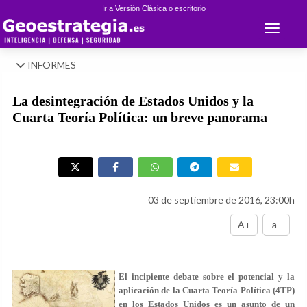
Ir a Versión Clásica o escritorio
Toggle 
INFORMES
La desintegración de Estados Unidos y la
Cuarta Teoría Política: un breve panorama
03 de septiembre de 2016, 23:00h
A+
a-
El incipiente debate sobre el potencial y la
aplicación de la Cuarta Teoría Política (4TP)
en los Estados Unidos es un asunto de un