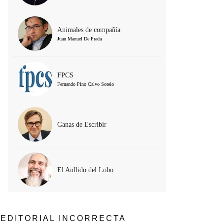
Animales de compañía
Juan Manuel De Prada
FPCS
Fernando Pino Calvo Sotelo
Ganas de Escribir
El Aullido del Lobo
EDITORIAL INCORRECTA