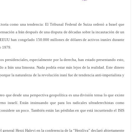
ictoria como una tendencia: El Tribunal Federal de Suiza ordenó a Israel que
ensación a Irán después de una disputa de décadas sobre la incautación de un
 EEUU han congelado 150.000 millones de dólares de activos iraníes durante
e 1979.
s presidenciales, especialmente por la derecha, han estado presentando esto,
 a Irán una limosna. Nada podría estar más lejos de la realidad. Este dinero
rque la naturaleza de la revolución iraní fue de tendencia anti-imperialista y
eo que desde una perspectiva geopolítica es una división tensa lo que existe
rno israelí. Están insinuando que para los radicales ultraderechistas como
 considere un poco. También están las pérdidas en que está incurriendo el ISIS
l, el general Herzi Halevi en la conferencia de la “Herzliya” declaró abiertamente