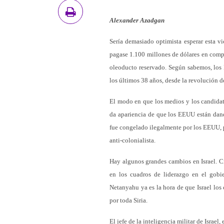
Alexander Azadgan
Sería demasiado optimista esperar esta v
pagase 1.100 millones de dólares en comp
oleoducto reservado. Según sabemos, los
los últimos 38 años, desde la revolución d
El modo en que los medios y los candidato
da apariencia de que los EEUU están dando
fue congelado ilegalmente por los EEUU, po
anti-colonialista.
Hay algunos grandes cambios en Israel. Cr
en los cuadros de liderazgo en el gobie
Netanyahu ya es la hora de que Israel los
por toda Siria.
El jefe de la inteligencia militar de Israe