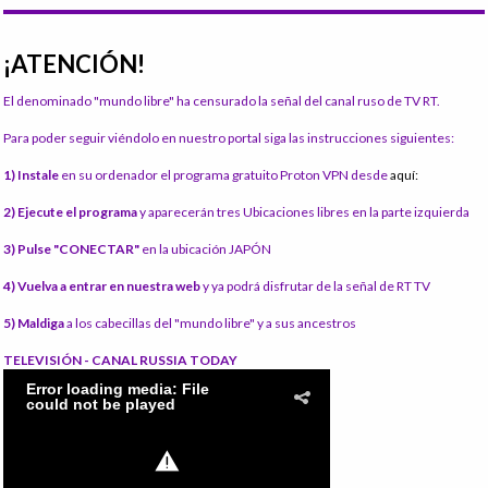
¡ATENCIÓN!
El denominado "mundo libre" ha censurado la señal del canal ruso de TV RT.
Para poder seguir viéndolo en nuestro portal siga las instrucciones siguientes:
1) Instale
en su ordenador el programa gratuito Proton VPN desde
aquí:
2) Ejecute el programa
y aparecerán tres Ubicaciones libres en la parte izquierda
3) Pulse "CONECTAR"
en la ubicación JAPÓN
4) Vuelva a entrar en nuestra web
y ya podrá disfrutar de la señal de RT TV
5) Maldiga
a los cabecillas del "mundo libre" y a sus ancestros
TELEVISIÓN - CANAL RUSSIA TODAY