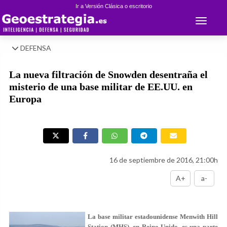
Ir a Versión Clásica o escritorio
Toggle 
DEFENSA
La nueva filtración de Snowden desentraña el
misterio de una base militar de EE.UU. en
Europa
16 de septiembre de 2016, 21:00h
A+
a-
La base militar estadounidense Menwith Hill
Station (MHS), en Reino Unido, es una parte