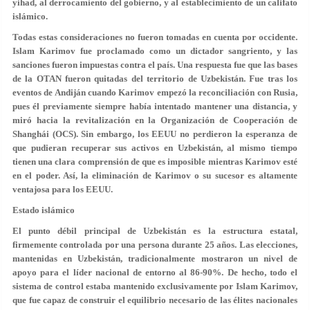
yihad, al derrocamiento del gobierno, y al establecimiento de un califato
islámico.
Todas estas consideraciones no fueron tomadas en cuenta por occidente.
Islam Karimov fue proclamado como un dictador sangriento, y las
sanciones fueron impuestas contra el país. Una respuesta fue que las bases
de la OTAN fueron quitadas del territorio de Uzbekistán. Fue tras los
eventos de Andiján cuando Karimov empezó la reconciliación con Rusia,
pues él previamente siempre había intentado mantener una distancia, y
miró hacia la revitalización en la Organización de Cooperación de
Shanghái (OCS). Sin embargo, los EEUU no perdieron la esperanza de
que pudieran recuperar sus activos en Uzbekistán, al mismo tiempo
tienen una clara comprensión de que es imposible mientras Karimov esté
en el poder. Así, la eliminación de Karimov o su sucesor es altamente
ventajosa para los EEUU.
Estado islámico
El punto débil principal de Uzbekistán es la estructura estatal,
firmemente controlada por una persona durante 25 años. Las elecciones,
mantenidas en Uzbekistán, tradicionalmente mostraron un nivel de
apoyo para el líder nacional de entorno al 86-90%. De hecho, todo el
sistema de control estaba mantenido exclusivamente por Islam Karimov,
que fue capaz de construir el equilibrio necesario de las élites nacionales