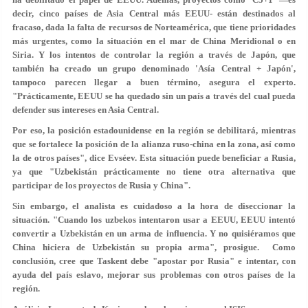
decir, cinco países de Asia Central más EEUU- están destinados al
fracaso, dada la falta de recursos de Norteamérica, que tiene prioridades
más urgentes, como la situación en el mar de China Meridional o en
Siria. Y los intentos de controlar la región a través de Japón, que
también ha creado un grupo denominado 'Asía Central + Japón',
tampoco parecen llegar a buen término, asegura el experto.
"Prácticamente, EEUU se ha quedado sin un país a través del cual pueda
defender sus intereses en Asia Central.
Por eso, la posición estadounidense en la región se debilitará, mientras
que se fortalece la posición de la alianza ruso-china en la zona, así como
la de otros países", dice Evséev. Esta situación puede beneficiar a Rusia,
ya que "Uzbekistán prácticamente no tiene otra alternativa que
participar de los proyectos de Rusia y China".
Sin embargo, el analista es cuidadoso a la hora de diseccionar la
situación. "Cuando los uzbekos intentaron usar a EEUU, EEUU intentó
convertir a Uzbekistán en un arma de influencia. Y no quisiéramos que
China hiciera de Uzbekistán su propia arma", prosigue. Como
conclusión, cree que Taskent debe "apostar por Rusia" e intentar, con
ayuda del país eslavo, mejorar sus problemas con otros países de la
región.