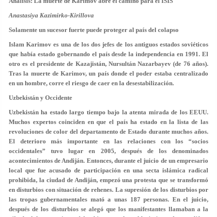
Análisis: La muerte de Karimov abre el camino para el ISIS
Anastasiya Kazimirko-Kirillova
Solamente un sucesor fuerte puede proteger al país del colapso
Islam Karimov es una de los dos jefes de los antiguos estados soviéticos
que había estado gobernando el país desde la independencia en 1991. El
otro es el presidente de Kazajistán, Nursultán Nazarbayev (de 76 años).
Tras la muerte de Karimov, un país donde el poder estaba centralizado
en un hombre, corre el riesgo de caer en la desestabilización.
Uzbekistán y Occidente
Uzbekistán ha estado largo tiempo bajo la atenta mirada de los EEUU.
Muchos expertos coinciden en que el país ha estado en la lista de las
revoluciones de color del departamento de Estado durante muchos años.
El deterioro más importante en las relaciones con los “socios
occidentales” tuvo lugar en 2005, después de los denominados
acontecimientos de Andiján. Entonces, durante el juicio de un empresario
local que fue acusado de participación en una secta islámica radical
prohibida, la ciudad de Andiján, empezó una protesta que se transformó
en disturbios con situación de rehenes. La supresión de los disturbios por
las tropas gubernamentales mató a unas 187 personas. En el juicio,
después de los disturbios se alegó que los manifestantes llamaban a la