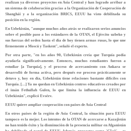
realizan ya diversos proyectos en Asia Central y han logrado arribar a
un sistema de colaboración gracias a la Organización de Cooperación de
Shanghái y a la organización BRICS, EEUU ha visto debilitada su
posición en la región.
En Uzbekistán, "aunque muchos años atrás se realizaron serios anuncios
sobre el posible paso a los estándares de la OTAN, el Ejército uzbeko y
sus fuerzas del orden hasta el día de hoy tienen armas rusas, lo que une
firmemente a Moscú y Taskent", señaló el experto.
Por otra parte, "en los años 90, Uzbekistán creía que Turquía podía
ayudarla significativamente. Entonces, muchos estudiantes fueron a
estudiar [a Turquía], y el proceso de acercamiento con Ankara se
desarrolló de forma activa, pero después ese proceso prácticamente se
detuvo y, hoy en día, Uzbekistán tiene relaciones bastante difíciles con
Turquía. […] Ya no quedan en Uzbekistán centros educativos creados por
el imán Fethullah Gulen, lo que limita la influencia de EEUU en
Uzbekistán", explicó Evséev.
EEUU quiere ampliar cooperación con países de Asia Central
En otros países de la región de Asia Central, la situación para EEUU
tampoco es la mejor. Los intentos de la OTAN de acercarse a Kazajistán
no han tenido éxito y la disminución de la presencia militar en Afganistán
ha debilitado el papel de EEUU. Además, proyectos como 'C5+1' —es