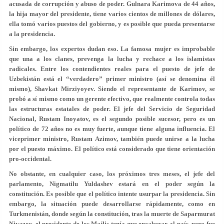
acusada de corrupción y abuso de poder. Gulnara Karimova de 44 años,
la hija mayor del presidente, tiene varios cientos de millones de dólares,
ella tomó varios puestos del gobierno, y es posible que pueda presentarse
a la presidencia.
Sin embargo, los expertos dudan eso. La famosa mujer es improbable
que una a los clanes, prevenga la lucha y rechace a los islamistas
radicales. Entre los contendientes reales para el puesto de jefe de
Uzbekistán está el “verdadero” primer ministro (así se denomina él
mismo), Shavkat Mirziyoyev. Siendo el representante de Karimov, se
probó a sí mismo como un gerente efectivo, que realmente controla todas
las estructuras estatales de poder. El jefe del Servicio de Seguridad
Nacional, Rustam Inoyatov, es el segundo posible sucesor, pero es un
político de 72 años no es muy fuerte, aunque tiene alguna influencia. El
viceprimer ministro, Rustam Azimov, también puede unirse a la lucha
por el puesto máximo. El político está considerado que tiene orientación
pro-occidental.
No obstante, en cualquier caso, los próximos tres meses, el jefe del
parlamento, Nigmatilu Yuldashev estará en el poder según la
constitución. Es posible que el político intente usurpar la presidencia. Sin
embargo, la situación puede desarrollarse rápidamente, como en
Turkmenistán, donde según la constitución, tras la muerte de Saparmurat
Niyazov, el presidente de los Majlis tenía que encabezar al país, pero fue