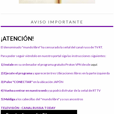
AVISO IMPORTANTE
¡ATENCIÓN!
El denominado "mundo libre" ha censurado la señal del canal ruso de TV RT.
Para poder seguir viéndolo en nuestro portal siga las instrucciones siguientes:
1) Instale
en su ordenador el programa gratuito Proton VPN desde
aquí:
2) Ejecute el programa
y aparecerán tres Ubicaciones libres en la parte izquierda
3) Pulse "CONECTAR"
en la ubicación JAPÓN
4) Vuelva a entrar en nuestra web
y ya podrá disfrutar de la señal de RT TV
5) Maldiga
a los cabecillas del "mundo libre" y a sus ancestros
TELEVISIÓN - CANAL RUSSIA TODAY