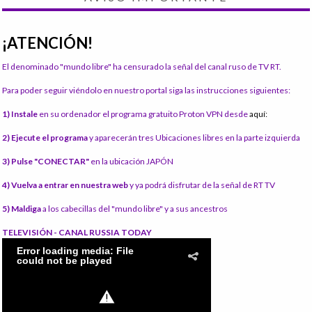
¡ATENCIÓN!
El denominado "mundo libre" ha censurado la señal del canal ruso de TV RT.
Para poder seguir viéndolo en nuestro portal siga las instrucciones siguientes:
1) Instale
en su ordenador el programa gratuito Proton VPN desde
aquí:
2) Ejecute el programa
y aparecerán tres Ubicaciones libres en la parte izquierda
3) Pulse "CONECTAR"
en la ubicación JAPÓN
4) Vuelva a entrar en nuestra web
y ya podrá disfrutar de la señal de RT TV
5) Maldiga
a los cabecillas del "mundo libre" y a sus ancestros
TELEVISIÓN - CANAL RUSSIA TODAY