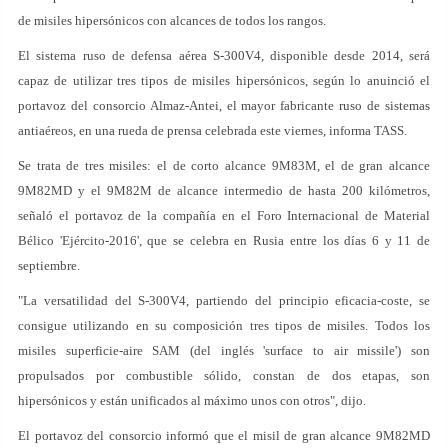
de misiles hipersónicos con alcances de todos los rangos.
El sistema ruso de defensa aérea S-300V4, disponible desde 2014, será
capaz de utilizar tres tipos de misiles hipersónicos, según lo anuinció el
portavoz del consorcio Almaz-Antei, el mayor fabricante ruso de sistemas
antiaéreos, en una rueda de prensa celebrada este viernes, informa TASS.
Se trata de tres misiles: el de corto alcance 9M83M, el de gran alcance
9M82MD y el 9M82M de alcance intermedio de hasta 200 kilómetros,
señaló el portavoz de la compañía en el Foro Internacional de Material
Bélico 'Ejército-2016', que se celebra en Rusia entre los días 6 y 11 de
septiembre.
"La versatilidad del S-300V4, partiendo del principio eficacia-coste, se
consigue utilizando en su composición tres tipos de misiles. Todos los
misiles superficie-aire SAM (del inglés 'surface to air missile') son
propulsados por combustible sólido, constan de dos etapas, son
hipersónicos y están unificados al máximo unos con otros", dijo.
El portavoz del consorcio informó que el misil de gran alcance 9M82MD