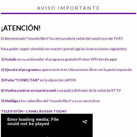
AVISO IMPORTANTE
¡ATENCIÓN!
El denominado "mundo libre" ha censurado la señal del canal ruso de TV RT.
Para poder seguir viéndolo en nuestro portal siga las instrucciones siguientes:
1) Instale
en su ordenador el programa gratuito Proton VPN desde
aquí:
2) Ejecute el programa
y aparecerán tres Ubicaciones libres en la parte izquierda
3) Pulse "CONECTAR"
en la ubicación JAPÓN
4) Vuelva a entrar en nuestra web
y ya podrá disfrutar de la señal de RT TV
5) Maldiga
a los cabecillas del "mundo libre" y a sus ancestros
TELEVISIÓN - CANAL RUSSIA TODAY