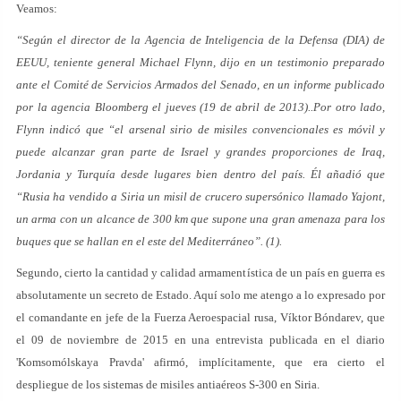
Veamos:
“Según el director de la Agencia de Inteligencia de la Defensa (DIA) de
EEUU, teniente general Michael Flynn, dijo en un testimonio preparado
ante el Comité de Servicios Armados del Senado, en un informe publicado
por la agencia Bloomberg el jueves (19 de abril de 2013)..Por otro lado,
Flynn indicó que “el arsenal sirio de misiles convencionales es móvil y
puede alcanzar gran parte de Israel y grandes proporciones de Iraq,
Jordania y Turquía desde lugares bien dentro del país. Él añadió que
“Rusia ha vendido a Siria un misil de crucero supersónico llamado Yajont,
un arma con un alcance de 300 km que supone una gran amenaza para los
buques que se hallan en el este del Mediterráneo”. (1).
Segundo, cierto la cantidad y calidad armamentística de un país en guerra es
absolutamente un secreto de Estado. Aquí solo me atengo a lo expresado por
el comandante en jefe de la Fuerza Aeroespacial rusa, Víktor Bóndarev, que
el 09 de noviembre de 2015 en una entrevista publicada en el diario
'Komsomólskaya Pravda' afirmó, implícitamente, que era cierto el
despliegue de los sistemas de misiles antiaéreos S-300 en Siria.