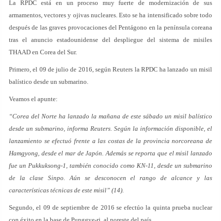
La RPDC está en un proceso muy fuerte de modernización de sus
armamentos, vectores y ojivas nucleares. Esto se ha intensificado sobre todo
después de las graves provocaciones del Pentágono en la península coreana
tras el anuncio estadounidense del despliegue del sistema de misiles
THAAD en Corea del Sur.
Primero, el 09 de julio de 2016, según Reuters la RPDC ha lanzado un misil
balístico desde un submarino.
Veamos el apunte:
“Corea del Norte ha lanzado la mañana de este sábado un misil balístico
desde un submarino, informa Reuters. Según la información disponible, el
lanzamiento se efectuó frente a las costas de la provincia norcoreana de
Hamgyong, desde el mar de Japón. Además se reporta que el misil lanzado
fue un Pukkuksong-1, también conocido como KN-11, desde un submarino
de la clase Sinpo. Aún se desconocen el rango de alcance y las
características técnicas de este misil” (14).
Segundo, el 09 de septiembre de 2016 se efectúo la quinta prueba nuclear
con éxito en la base de Punggye-ri, al noreste del país.