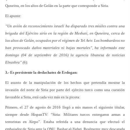
Quneitra, en los altos de Golán en la parte que corresponde a Siria.
El apunte:
“Un avión de reconocimiento israelí ha disparado tres misiles contra una
brigada del Ejército sirio en la región de Meshati, en Quneitra, cerca de
los altos de Golán, ocupados por el régimen de Tel Aviv. Los bombardeos no
han provocado daños materiales ni bajas mortales”, ha informado este
domingo (04 de septiembre de 2016) la agencia libanesa de noticias
Elnashra” (6).
3.- Es persistente la desfachatez de Erdogan:
El asunto de la manipulación de los hechos que pretendía mostrar la
invasión del norte de Siria por parte del ejército turco como una cuestión
favorable a Siria, está cada vez más en la picota:
Primero, el 27 de agosto de 2016 llegó a mis manos el siguiente titular,
siempre desde HispanTV: “Siria: Militares turcos entregaron armas a
terroristas en Alepo”. Estaba referida a una denuncia que efectuó el
embajador de Siria ante la ONU, Bashar al-Yafari. Realmente muy descarada