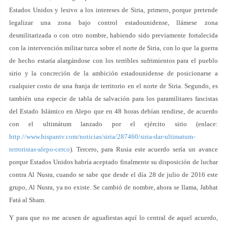
Estados Unidos y lesivo a los intereses de Siria, primero, porque pretende
legalizar una zona bajo control estadounidense, llámese zona
desmilitarizada o con otro nombre, habiendo sido previamente fortalecida
con la intervención militar turca sobre el norte de Siria, con lo que la guerra
de hecho estaría alargándose con los terribles sufrimientos para el pueblo
sirio y la concreción de la ambición estadounidense de posicionarse a
cualquier costo de una franja de territorio en el norte de Siria. Segundo, es
también una especie de tabla de salvación para los paramilitares fascistas
del Estado Islámico en Alepo que en 48 horas debían rendirse, de acuerdo
con el ultimátum lanzado por el ejército sirio (enlace:
http://www.hispantv.com/noticias/siria/287460/siria-dar-ultimatum-
terroristas-alepo-cerco
). Tercero, para Rusia este acuerdo sería un avance
porque Estados Unidos habría aceptado finalmente su disposición de luchar
contra Al Nusra, cuando se sabe que desde el día 28 de julio de 2016 este
grupo, Al Nusra, ya no existe. Se cambió de nombre, ahora se llama, Jabhat
Fatá al Sham.
Y para que no me acusen de aguafiestas aquí lo central de aquel acuerdo,