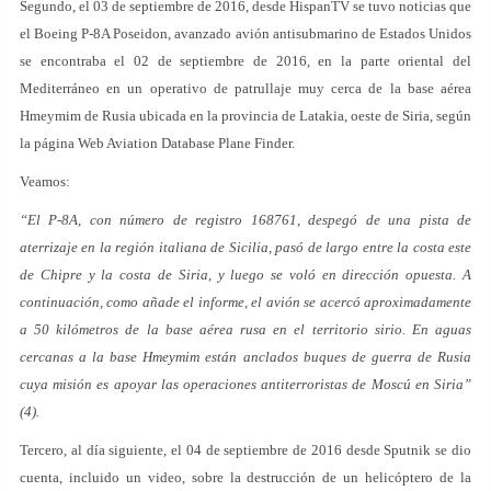
Segundo, el 03 de septiembre de 2016, desde HispanTV se tuvo noticias que
el Boeing P-8A Poseidon, avanzado avión antisubmarino de Estados Unidos
se encontraba el 02 de septiembre de 2016, en la parte oriental del
Mediterráneo en un operativo de patrullaje muy cerca de la base aérea
Hmeymim de Rusia ubicada en la provincia de Latakia, oeste de Siria, según
la página Web Aviation Database Plane Finder.
Veamos:
“El P-8A, con número de registro 168761, despegó de una pista de
aterrizaje en la región italiana de Sicilia, pasó de largo entre la costa este
de Chipre y la costa de Siria, y luego se voló en dirección opuesta. A
continuación, como añade el informe, el avión se acercó aproximadamente
a 50 kilómetros de la base aérea rusa en el territorio sirio. En aguas
cercanas a la base Hmeymim están anclados buques de guerra de Rusia
cuya misión es apoyar las operaciones antiterroristas de Moscú en Siria”
(4).
Tercero, al día siguiente, el 04 de septiembre de 2016 desde Sputnik se dio
cuenta, incluido un video, sobre la destrucción de un helicóptero de la