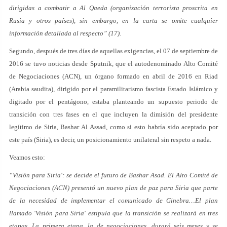
dirigidas a combatir a Al Qaeda (organización terrorista proscrita en
Rusia y otros países), sin embargo, en la carta se omite cualquier
información detallada al respecto” (17).
Segundo, después de tres días de aquellas exigencias, el 07 de septiembre de
2016 se tuvo noticias desde Sputnik, que el autodenominado Alto Comité
de Negociaciones (ACN), un órgano formado en abril de 2016 en Riad
(Arabia saudita), dirigido por el paramilitarismo fascista Estado Islámico y
digitado por el pentágono, estaba planteando un supuesto periodo de
transición con tres fases en el que incluyen la dimisión del presidente
legítimo de Siria, Bashar Al Assad, como si esto habría sido aceptado por
este país (Siria), es decir, un posicionamiento unilateral sin respeto a nada.
Veamos esto:
“Visión para Siria': se decide el futuro de Bashar Asad. El Alto Comité de
Negociaciones (ACN) presentó un nuevo plan de paz para Siria que parte
de la necesidad de implementar el comunicado de Ginebra…El plan
llamado 'Visión para Siria' estipula que la transición se realizará en tres
etapas. La primera etapa, la de negociaciones, durará seis meses y se