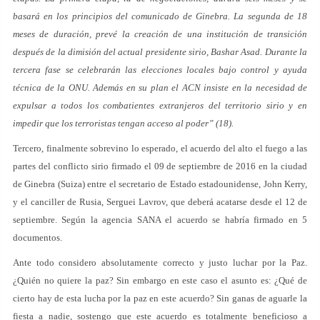
basará en los principios del comunicado de Ginebra. La segunda de 18
meses de duración, prevé la creación de una institución de transición
después de la dimisión del actual presidente sirio, Bashar Asad. Durante la
tercera fase se celebrarán las elecciones locales bajo control y ayuda
técnica de la ONU. Además en su plan el ACN insiste en la necesidad de
expulsar a todos los combatientes extranjeros del territorio sirio y en
impedir que los terroristas tengan acceso al poder” (18).
Tercero, finalmente sobrevino lo esperado, el acuerdo del alto el fuego a las
partes del conflicto sirio firmado el 09 de septiembre de 2016 en la ciudad
de Ginebra (Suiza) entre el secretario de Estado estadounidense, John Kerry,
y el canciller de Rusia, Serguei Lavrov, que deberá acatarse desde el 12 de
septiembre. Según la agencia SANA el acuerdo se habría firmado en 5
documentos.
Ante todo considero absolutamente correcto y justo luchar por la Paz.
¿Quién no quiere la paz? Sin embargo en este caso el asunto es: ¿Qué de
cierto hay de esta lucha por la paz en este acuerdo? Sin ganas de aguarle la
fiesta a nadie, sostengo que este acuerdo es totalmente beneficioso a