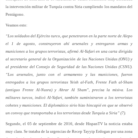
la intervención militar de Turquía contra Siria cumpliendo los mandatos del
Pentágono.
Veamos esto:
“Los soldados del Ejército turco, que penetraron en la parte norte de Alepo
el 1 de agosto, construyeron ahí arsenales y entregaron armas y
municiones a los grupos terroristas, afirmó Al-Yafari en una carta dirigida
al secretario general de la Organización de las Naciones Unidas (ONU) y
al presidente del Consejo de Seguridad de las Naciones Unidas (CSNU).
“Los arsenales, junto con el armamento y las municiones, fueron
entregados a los grupos terroristas Yeish al-Fath, Frente Fath al-Sham
(antiguo Frente Al-Nusra) y Ahrar Al Sham”, precisa la misiva. Los
militares turcos, indicó Al-Yafari, también suministraron a los terroristas
cohetes y municiones. El diplomático sirio hizo hincapié en que se observó
un convoy que transportaba a los terroristas desde Turquía a Siria” (7).
Segundo, el 05 de septiembre de 2016, desde HispanTV la noticia estaba
muy clara. Se trataba de la urgencias de Recep Tayyip Erdogan por una zona