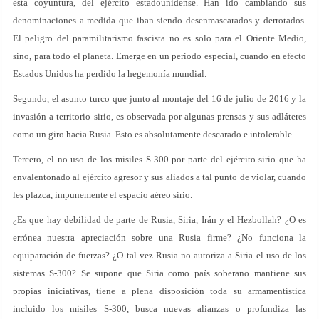
esta coyuntura, del ejército estadounidense. Han ido cambiando sus
denominaciones a medida que iban siendo desenmascarados y derrotados.
El peligro del paramilitarismo fascista no es solo para el Oriente Medio,
sino, para todo el planeta. Emerge en un periodo especial, cuando en efecto
Estados Unidos ha perdido la hegemonía mundial.
Segundo, el asunto turco que junto al montaje del 16 de julio de 2016 y la
invasión a territorio sirio, es observada por algunas prensas y sus adláteres
como un giro hacia Rusia. Esto es absolutamente descarado e intolerable.
Tercero, el no uso de los misiles S-300 por parte del ejército sirio que ha
envalentonado al ejército agresor y sus aliados a tal punto de violar, cuando
les plazca, impunemente el espacio aéreo sirio.
¿Es que hay debilidad de parte de Rusia, Siria, Irán y el Hezbollah? ¿O es
errónea nuestra apreciación sobre una Rusia firme? ¿No funciona la
equiparación de fuerzas? ¿O tal vez Rusia no autoriza a Siria el uso de los
sistemas S-300? Se supone que Siria como país soberano mantiene sus
propias iniciativas, tiene a plena disposición toda su armamentística
incluido los misiles S-300, busca nuevas alianzas o profundiza las