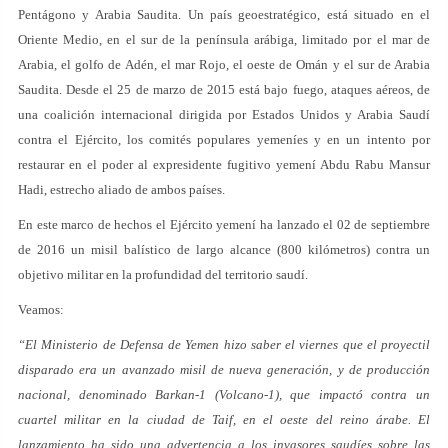
Pentágono y Arabia Saudita. Un país geoestratégico, está situado en el
Oriente Medio, en el sur de la península arábiga, limitado por el mar de
Arabia, el golfo de Adén, el mar Rojo, el oeste de Omán y el sur de Arabia
Saudita. Desde el 25 de marzo de 2015 está bajo fuego, ataques aéreos, de
una coalición internacional dirigida por Estados Unidos y Arabia Saudí
contra el Ejército, los comités populares yemeníes y en un intento por
restaurar en el poder al expresidente fugitivo yemení Abdu Rabu Mansur
Hadi, estrecho aliado de ambos países.
En este marco de hechos el Ejército yemení ha lanzado el 02 de septiembre
de 2016 un misil balístico de largo alcance (800 kilómetros) contra un
objetivo militar en la profundidad del territorio saudí.
Veamos:
“El Ministerio de Defensa de Yemen hizo saber el viernes que el proyectil
disparado era un avanzado misil de nueva generación, y de producción
nacional, denominado Barkan-1 (Volcano-1), que impactó contra un
cuartel militar en la ciudad de Taif, en el oeste del reino árabe. El
lanzamiento ha sido una advertencia a los invasores saudíes sobre las