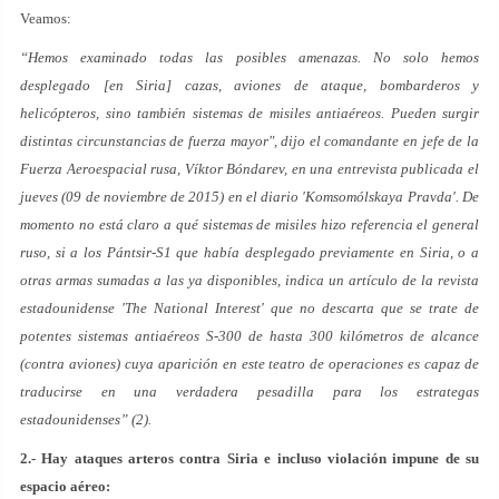
Veamos:
“Hemos examinado todas las posibles amenazas. No solo hemos
desplegado [en Siria] cazas, aviones de ataque, bombarderos y
helicópteros, sino también sistemas de misiles antiaéreos. Pueden surgir
distintas circunstancias de fuerza mayor", dijo el comandante en jefe de la
Fuerza Aeroespacial rusa, Víktor Bóndarev, en una entrevista publicada el
jueves (09 de noviembre de 2015) en el diario 'Komsomólskaya Pravda'. De
momento no está claro a qué sistemas de misiles hizo referencia el general
ruso, si a los Pántsir-S1 que había desplegado previamente en Siria, o a
otras armas sumadas a las ya disponibles, indica un artículo de la revista
estadounidense 'The National Interest' que no descarta que se trate de
potentes sistemas antiaéreos S-300 de hasta 300 kilómetros de alcance
(contra aviones) cuya aparición en este teatro de operaciones es capaz de
traducirse en una verdadera pesadilla para los estrategas
estadounidenses” (2).
2.- Hay ataques arteros contra Siria e incluso violación impune de su
espacio aéreo: