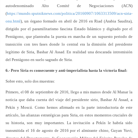
autodenominado Alto Comité de Negociaciones (ACN)
(
https://mundo.sputniknews.com/politica/20160907/1063313509/acn-siria-
onu.html
), un órgano formado en abril de 2016 en Riad (Arabia Saudita),
dirigido por el paramilitarismo fascista Estado Islámico y digitado por el
Pentágono, que planteaba la puesta en marcha de un supuesto periodo de
transición con tres fases donde lo central era la dimisión del presidente
legítimo de Siria, Bashar Al Assad. En realidad una descarada intromisión
del Pentágono en suelo sagrado de Siria.
6.- Pero Siria es consecuente y anti-imperialista hasta la victoria final:
Sobre esto, solo dos muestras:
Primero, el 08 de septiembre de 2016, llego a mis manos desde Al Manar la
noticia que daba cuenta del viaje del presidente sirio, Bashar Al Assad, a
Pekín y Moscú. Como hemos afirmado en la parte introductoria de este
artículo, las alianzas estratégicas para Siria, en estos momentos cruciales de
su historia, son muy importantes. La invitación a Pekín le habría sido
transmitida el 16 de agosto de 2016 por el almirante chino, Guyan Yuvi,