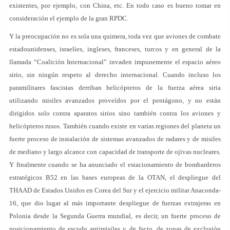
existentes, por ejemplo, con China, etc. En todo caso es bueno tomar en
consideración el ejemplo de la gran RPDC.
Y la preocupación no es sola una quimera, toda vez que aviones de combate
estadounidenses, israelíes, ingleses, franceses, turcos y en general de la
llamada “Coalición Internacional” invaden impunemente el espacio aéreo
sirio, sin ningún respeto al derecho internacional. Cuando incluso los
paramilitares fascistas derriban helicópteros de la fuerza aérea siria
utilizando misiles avanzados proveídos por el pentágono, y no están
dirigidos solo contra aparatos sirios sino también contra los aviones y
helicópteros rusos. También cuando existe en varias regiones del planeta un
fuerte proceso de instalación de sistemas avanzados de radares y de misiles
de mediano y largo alcance con capacidad de transporte de ojivas nucleares.
Y finalmente cuando se ha anunciado el estacionamiento de bombarderos
estratégicos B52 en las bases europeas de la OTAN, el despliegue del
THAAD de Estados Unidos en Corea del Sur y el ejercicio militar Anaconda-
16, que dio lugar al más importante despliegue de fuerzas extrajeras en
Polonia desde la Segunda Guerra mundial, es decir, un fuerte proceso de
posicionamiento de escudo antimisiles y, de facto, de zonas de exclusión