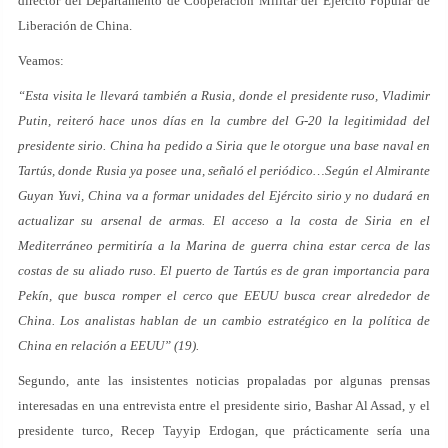
director del Departamento de Cooperación Militar del Ejército Popular de
Liberación de China.
Veamos:
“Esta visita le llevará también a Rusia, donde el presidente ruso, Vladimir
Putin, reiteró hace unos días en la cumbre del G-20 la legitimidad del
presidente sirio. China ha pedido a Siria que le otorgue una base naval en
Tartús, donde Rusia ya posee una, señaló el periódico…Según el Almirante
Guyan Yuvi, China va a formar unidades del Ejército sirio y no dudará en
actualizar su arsenal de armas. El acceso a la costa de Siria en el
Mediterráneo permitiría a la Marina de guerra china estar cerca de las
costas de su aliado ruso. El puerto de Tartús es de gran importancia para
Pekín, que busca romper el cerco que EEUU busca crear alrededor de
China. Los analistas hablan de un cambio estratégico en la política de
China en relación a EEUU” (19).
Segundo, ante las insistentes noticias propaladas por algunas prensas
interesadas en una entrevista entre el presidente sirio, Bashar Al Assad, y el
presidente turco, Recep Tayyip Erdogan, que prácticamente sería una