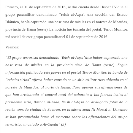
Primero, el 01 de septiembre de 2016, se dio cuenta desde HispanTV que el
grupo paramilitar denominado ‘Yeish al-Aqsa’, una sección del Estado
Islámico, había capturado una base rusa de misiles en el noreste de Maardas,
provincia de Hama (oeste). La noticia fue tomada del portal, Terror Monitor,
red social de este grupo paramilitar el 01 de septiembre de 2016.
Veamos:
“El grupo terrorista denominado ‘Yeish al-Aqsa’ dice haber capturado una
base rusa de misiles en la provincia siria de Hama (oeste). Según
información publicada este jueves en el portal Terror Monitor, la banda de
“rebeles sirios” afirma haber entrado en un sitio militar ruso ubicado en el
noreste de Maardas, al norte de Hama. Para apoyar sus afirmaciones de
que han arrebatado el control total del suburbio a las fuerzas leales al
presidente sirio, Bashar al-Asad, Yeish al-Aqsa ha divulgado fotos de la
recién tomada ciudad de Sawran, en la misma zona Ni Moscú ni Damasco
se han pronunciado hasta el momento sobre las afirmaciones del grupo
terrorista, vinculado a Al-Qaeda” (3).