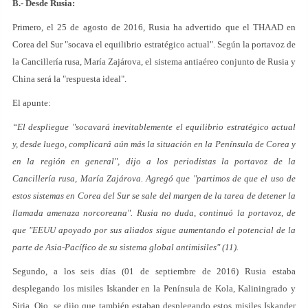
B.- Desde Rusia:
Primero, el 25 de agosto de 2016, Rusia ha advertido que el THAAD en
Corea del Sur "socava el equilibrio estratégico actual". Según la portavoz de
la Cancillería rusa, María Zajárova, el sistema antiaéreo conjunto de Rusia y
China será la "respuesta ideal".
El apunte:
“El despliegue "socavará inevitablemente el equilibrio estratégico actual
y, desde luego, complicará aún más la situación en la Península de Corea y
en la región en general", dijo a los periodistas la portavoz de la
Cancillería rusa, María Zajárova. Agregó que "partimos de que el uso de
estos sistemas en Corea del Sur se sale del margen de la tarea de detener la
llamada amenaza norcoreana". Rusia no duda, continuó la portavoz, de
que "EEUU apoyado por sus aliados sigue aumentando el potencial de la
parte de Asia-Pacífico de su sistema global antimisiles" (11).
Segundo, a los seis días (01 de septiembre de 2016) Rusia estaba
desplegando los misiles Iskander en la Península de Kola, Kaliningrado y
Siria. Ojo, se dijo que también estaban desplegando estos misiles Iskander