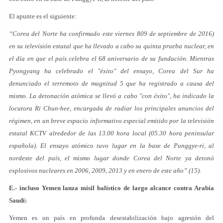
El apunte es el siguiente:
“Corea del Norte ha confirmado este viernes 809 de septiembre de 2016)
en su televisión estatal que ha llevado a cabo su quinta prueba nuclear, en
el día en que el país celebra el 68 aniversario de su fundación. Mientras
Pyongyang ha celebrado el "éxito" del ensayo, Corea del Sur ha
denunciado el terremoto de magnitud 5 que ha registrado a causa del
mismo. La detonación atómica se llevó a cabo "con éxito", ha indicado la
locutora Ri Chun-hee, encargada de radiar los principales anuncios del
régimen, en un breve espacio informativo especial emitido por la televisión
estatal KCTV alrededor de las 13.00 hora local (05.30 hora peninsular
española). El ensayo atómico tuvo lugar en la base de Punggye-ri, al
nordeste del país, el mismo lugar donde Corea del Norte ya detonó
explosivos nucleares en 2006, 2009, 2013 y en enero de este año” (15).
E.- incluso Yemen
lanza misil balístico de largo alcance contra Arabia
Saudí:
Yemen es un país en profunda desestabilización bajo agresión del