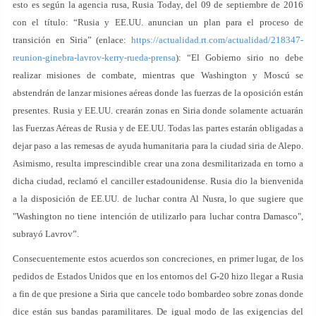
esto es según la agencia rusa, Rusia Today, del 09 de septiembre de 2016
con el título: “Rusia y EE.UU. anuncian un plan para el proceso de
transición en Siria” (enlace:
https://actualidad.rt.com/actualidad/218347-
reunion-ginebra-lavrov-kerry-rueda-prensa
): “El Gobierno sirio no debe
realizar misiones de combate, mientras que Washington y Moscú se
abstendrán de lanzar misiones aéreas donde las fuerzas de la oposición están
presentes. Rusia y EE.UU. crearán zonas en Siria donde solamente actuarán
las Fuerzas Aéreas de Rusia y de EE.UU. Todas las partes estarán obligadas a
dejar paso a las remesas de ayuda humanitaria para la ciudad siria de Alepo.
Asimismo, resulta imprescindible crear una zona desmilitarizada en torno a
dicha ciudad, reclamó el canciller estadounidense. Rusia dio la bienvenida
a la disposición de EE.UU. de luchar contra Al Nusra, lo que sugiere que
"Washington no tiene intención de utilizarlo para luchar contra Damasco",
subrayó Lavrov”.
Consecuentemente estos acuerdos son concreciones, en primer lugar, de los
pedidos de Estados Unidos que en los entornos del G-20 hizo llegar a Rusia
a fin de que presione a Siria que cancele todo bombardeo sobre zonas donde
dice están sus bandas paramilitares. De igual modo de las exigencias del