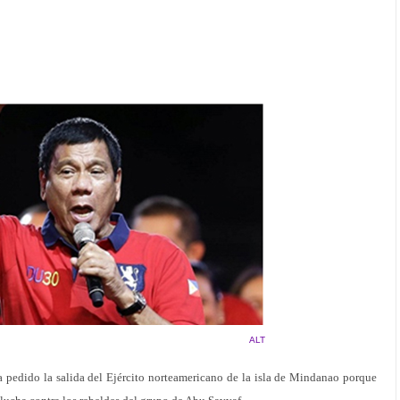
ALT
ha pedido la salida del Ejército norteamericano de la isla de Mindanao porque