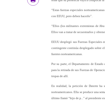
teme que su presencia vaya a complicar la
“Estas fuerzas especiales norteamericanas
con EEUU, pero deben hacerlo”.
“Ellos (los militantes extremistas de Ab
Ellos van a tratar de secuestrarlos y obten
EEUU desplegó sus Fuerzas Especiales en
contingente continúa desplegado sobre el t
fuentes norteamericanas.
Por su parte, el Departamento de Estado
para la retirada de sus Fuerzas de Operac
tropas de allí.
En realidad, la petición de Duterte ha 
norteamericanos. Ella se produce una sem
último llamó “hijo de p...” al presidente 