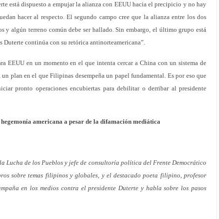
te está dispuesto a empujar la alianza con EEUU hacia el precipicio y no hay
uedan hacer al respecto. El segundo campo cree que la alianza entre los dos
s y algún terreno común debe ser hallado. Sin embargo, el último grupo está
as Duterte continúa con su retórica antinorteamericana”.
ara EEUU en un momento en el que intenta cercar a China con un sistema de
co, un plan en el que Filipinas desempeña un papel fundamental. Es por eso que
iar pronto operaciones encubiertas para debilitar o derribar al presidente
la hegemonía americana a pesar de la difamación mediática
 la Lucha de los Pueblos y jefe de consultoría política del Frente Democrático
bros sobre temas filipinos y globales, y el destacado poeta filipino, profesor
ampaña en los medios contra el presidente Duterte y habla sobre los pasos