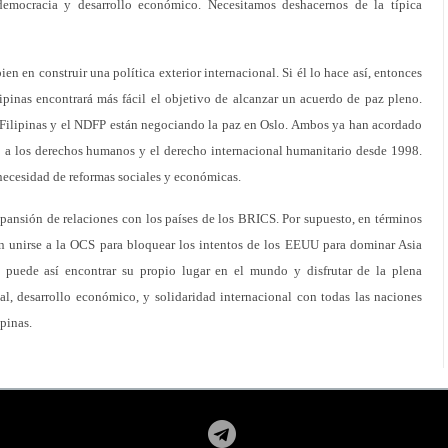
 democracia y desarrollo económico. Necesitamos deshacernos de la típica
en en construir una política exterior internacional. Si él lo hace así, entonces
ipinas encontrará más fácil el objetivo de alcanzar un acuerdo de paz pleno.
Filipinas y el NDFP están negociando la paz en Oslo. Ambos ya han acordado
 a los derechos humanos y el derecho internacional humanitario desde 1998.
 necesidad de reformas sociales y económicas.
expansión de relaciones con los países de los BRICS. Por supuesto, en términos
en unirse a la OCS para bloquear los intentos de los EEUU para dominar Asia
no puede así encontrar su propio lugar en el mundo y disfrutar de la plena
al, desarrollo económico, y solidaridad internacional con todas las naciones
ipinas.