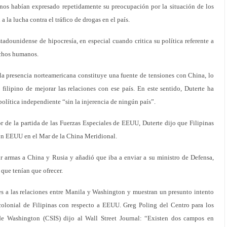
nos habían expresado repetidamente su preocupación por la situación de los
 la lucha contra el tráfico de drogas en el país.
tadounidense de hipocresía, en especial cuando critica su política referente a
rechos humanos.
 la presencia norteamericana constituye una fuente de tensiones con China, lo
 filipino de mejorar las relaciones con ese país. En este sentido, Duterte ha
política independiente “sin la injerencia de ningún país”.
or de la partida de las Fuerzas Especiales de EEUU, Duterte dijo que Filipinas
con EEUU en el Mar de la China Meridional.
ir armas a China y Rusia y añadió que iba a enviar a su ministro de Defensa,
 que tenían que ofrecer.
es a las relaciones entre Manila y Washington y muestran un presunto intento
-colonial de Filipinas con respecto a EEUU. Greg Poling del Centro para los
 de Washington (CSIS) dijo al Wall Street Journal: “Existen dos campos en