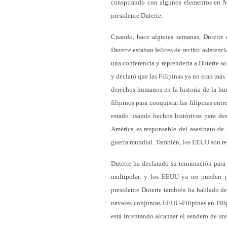
conspirando con algunos elementos en Ma
presidente Duterte.
Cuando, hace algunas semanas, Duterte 
Duterte estaban felices de recibir asiste
una conferencia y reprendería a Duterte 
y declaró que las Filipinas ya no eran má
derechos humanos en la historia de la h
filipinos para conquistar las filipinas en
estado usando hechos históricos para des
América es responsable del asesinato de
guerra mundial. También, los EEUU son res
Duterte ha declarado su terminación para
multipolar, y los EEUU ya no pueden j
presidente Duterte también ha hablado de 
navales conjuntas EEUU-Filipinas en Fili
está intentando alcanzar el sendero de un