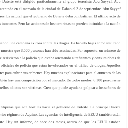
te Duterte está dirigido particularmente al grupo terrorista Abu Sayyaf. Abu
 atentado en el mercado de la ciudad de Dabao el 2 de septiembre. Abu Sayyaf
ros. Es natural que el gobierno de Duterte deba combatirles. El último acto de
es inocentes. Pero las acciones de los terroristas no pueden intimidar a la nación
iendo una campaña exitosa contra las drogas. Ha habido bajas como resultado
, muestra que 3.500 personas han sido asesinadas. Por supuesto, un número de
 resistieron a la policía que estaba arrestando a traficantes y consumidores de
oficiales de policía que están involucrados en el tráfico de drogas. Aquellos
ntes para cubrir sus crímenes. Hay muchas explicaciones para el aumento de las
ambién hay una competición por el mercado. De todos modos, 6.100 personas se
quellos adictos son víctimas. Creo que puede ayudar a golpear a los señores de
filipinas que son hostiles hacia el gobierno de Duterte. La principal fuerza
nterior régimen de Aquino. Las agencias de inteligencia de EEUU también están
erte. Hay un informe, de hace dos meses, acerca de que los EEUU estaban