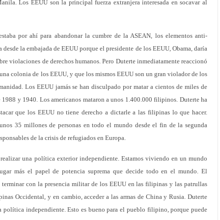
nila. Los EEUU son la principal fuerza extranjera interesada en socavar al
estaba por ahí para abandonar la cumbre de la ASEAN, los elementos anti-
ncia desde la embajada de EEUU porque el presidente de los EEUU, Obama, daría
sobre violaciones de derechos humanos. Pero Duterte inmediatamente reaccionó
s una colonia de los EEUU, y que los mismos EEUU son un gran violador de los
umanidad. Los EEUU jamás se han disculpado por matar a cientos de miles de
tre 1988 y 1940. Los americanos mataron a unos 1.400.000 filipinos. Duterte ha
tacar que los EEUU no tiene derecho a dictarle a las filipinas lo que hacer.
 unos 35 millones de personas en todo el mundo desde el fin de la segunda
ponsables de la crisis de refugiados en Europa.
 realizar una política exterior independiente. Estamos viviendo en un mundo
ugar más el papel de potencia suprema que decide todo en el mundo. El
terminar con la presencia militar de los EEUU en las filipinas y las patrullas
pinas Occidental, y en cambio, acceder a las armas de China y Rusia. Duterte
a política independiente. Esto es bueno para el pueblo filipino, porque puede