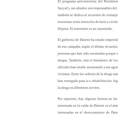
El programa anti-terrorista del Presiden
Sayyaf y sus aliados son responsables del
también se dedica al secuestro de extranje
terrorismo tenía intención de herir a civil
filipina. El terrorismo es un sinsentido.
El gobierno de Duterte ha estado emprend
de esa campaña, según el último recuento
personas que han sido asesinadas porque se
drogas. También, está el fenómeno de los 
oficiales han estado asesinando a sus age
víctimas. Entre los señores de la droga t
han entregado para ir a rehabilitación. A
la droga en diferentes niveles.
Por supuesto, hay algunas fuerzas en las 
interesada en la caída de Duterte es el a
interesadas en el derrocamiento de Dut