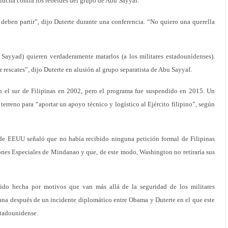
 lucha contra los rebeldes del grupo de Abu Sayyaf.
 deben partir”, dijo Duterte durante una conferencia. “No quiero una querella
u Sayyad) quieren verdaderamente matarlos (a los militares estadounidenses).
er rescates”, dijo Duterte en alusión al grupo separatista de Abu Sayyaf.
 el sur de Filipinas en 2002, pero el programa fue suspendido en 2015. Un
erreno para “aportar un apoyo técnico y logístico al Ejército filipino”, según
 de EEUU señaló que no había recibido ninguna petición formal de Filipinas
iones Especiales de Mindanao y que, de este modo, Washington no retiraría sus
sido hecha por motivos que van más allá de la seguridad de los militares
ana después de un incidente diplomático entre Obama y Duterte en el que este
estadounidense.