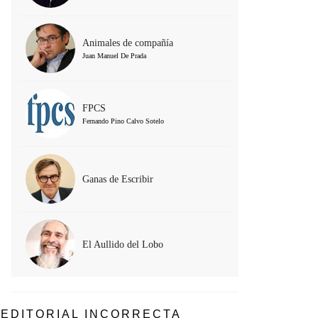
Animales de compañía
Juan Manuel De Prada
FPCS
Fernando Pino Calvo Sotelo
Ganas de Escribir
El Aullido del Lobo
EDITORIAL INCORRECTA