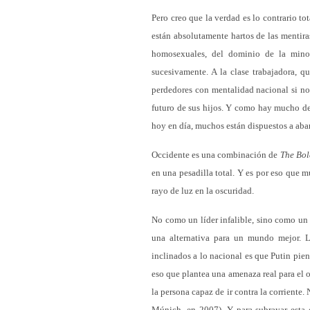
Pero creo que la verdad es lo contrario t
están absolutamente hartos de las mentiras
homosexuales, del dominio de la minorí
sucesivamente. A la clase trabajadora, q
perdedores con mentalidad nacional si no 
futuro de sus hijos. Y como hay mucho de 
hoy en día, muchos están dispuestos a aba
Occidente es una combinación de
The Bol
en una pesadilla total. Y es por eso que 
rayo de luz en la oscuridad.
No como un líder infalible, sino como un
una alternativa para un mundo mejor. L
inclinados a lo nacional es que Putin pie
eso que plantea una amenaza real para el 
la persona capaz de ir contra la corriente
Múnich, en 2007). Y para subrayar esta c