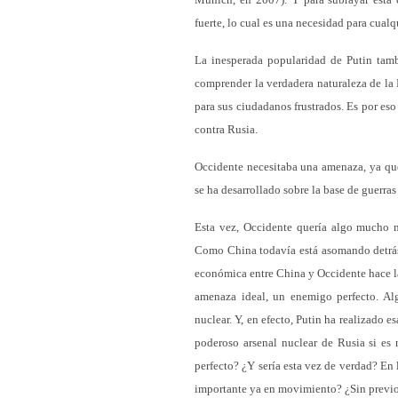
fuerte, lo cual es una necesidad para cual
La inesperada popularidad de Putin tamb
comprender la verdadera naturaleza de la 
para sus ciudadanos frustrados. Es por es
contra Rusia.
Occidente necesitaba una amenaza, ya que 
se ha desarrollado sobre la base de guerras
Esta vez, Occidente quería algo mucho m
Como China todavía está asomando detrás d
económica entre China y Occidente hace las 
amenaza ideal, un enemigo perfecto. Alg
nuclear. Y, en efecto, Putin ha realizado 
poderoso arsenal nuclear de Rusia si es
perfecto? ¿Y sería esta vez de verdad? En 
importante ya en movimiento? ¿Sin previo