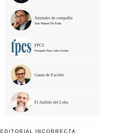
Animales de compañía
Juan Manuel De Prada
FPCS
Fernando Pino Calvo Sotelo
Ganas de Escribir
El Aullido del Lobo
EDITORIAL INCORRECTA