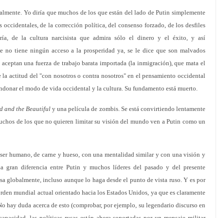
otalmente. Yo diría que muchos de los que están del lado de Putin simplemente
 occidentales, de la corrección política, del consenso forzado, de los desfiles
a, de la cultura narcisista que admira sólo el dinero y el éxito, y así
ue no tiene ningún acceso a la prosperidad ya, se le dice que son malvados
aceptan una fuerza de trabajo barata importada (la inmigración), que mata el
la actitud del "con nosotros o contra nosotros" en el pensamiento occidental
ndonar el modo de vida occidental y la cultura. Su fundamento está muerto.
d and the Beautiful
y una película de zombis. Se está convirtiendo lentamente
muchos de los que no quieren limitar su visión del mundo ven a Putin como un
 ser humano, de carne y hueso, con una mentalidad similar y con una visión y
a gran diferencia entre Putin y muchos líderes del pasado y del presente
nsa globalmente, incluso aunque lo haga desde el punto de vista ruso. Y es por
orden mundial actual orientado hacia los Estados Unidos, ya que es claramente
. No hay duda acerca de esto (comprobar, por ejemplo, su legendario discurso en
apacidad, las políticas rusas están ahora soportadas por un mensaje militar