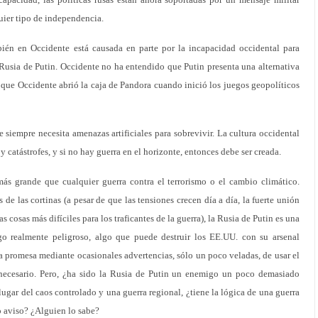
quier tipo de independencia.
ién en Occidente está causada en parte por la incapacidad occidental para
Rusia de Putin. Occidente no ha entendido que Putin presenta una alternativa
o que Occidente abrió la caja de Pandora cuando inició los juegos geopolíticos
siempre necesita amenazas artificiales para sobrevivir. La cultura occidental
 y catástrofes, y si no hay guerra en el horizonte, entonces debe ser creada.
ás grande que cualquier guerra contra el terrorismo o el cambio climático.
e las cortinas (a pesar de que las tensiones crecen día a día, la fuerte unión
cosas más difíciles para los traficantes de la guerra), la Rusia de Putin es una
o realmente peligroso, algo que puede destruir los EE.UU. con su arsenal
esa promesa mediante ocasionales advertencias, sólo un poco veladas, de usar el
 necesario. Pero, ¿ha sido la Rusia de Putin un enemigo un poco demasiado
lugar del caos controlado y una guerra regional, ¿tiene la lógica de una guerra
 aviso? ¿Alguien lo sabe?