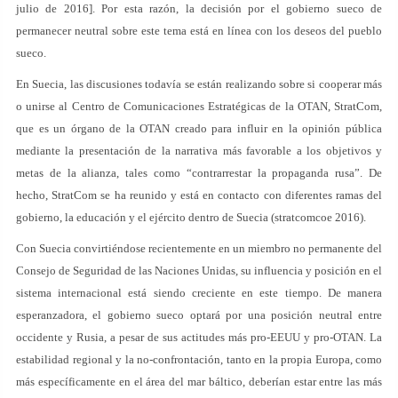
julio de 2016]. Por esta razón, la decisión por el gobierno sueco de
permanecer neutral sobre este tema está en línea con los deseos del pueblo
sueco.
En Suecia, las discusiones todavía se están realizando sobre si cooperar más
o unirse al Centro de Comunicaciones Estratégicas de la OTAN, StratCom,
que es un órgano de la OTAN creado para influir en la opinión pública
mediante la presentación de la narrativa más favorable a los objetivos y
metas de la alianza, tales como “contrarrestar la propaganda rusa”. De
hecho, StratCom se ha reunido y está en contacto con diferentes ramas del
gobierno, la educación y el ejército dentro de Suecia (stratcomcoe 2016).
Con Suecia convirtiéndose recientemente en un miembro no permanente del
Consejo de Seguridad de las Naciones Unidas, su influencia y posición en el
sistema internacional está siendo creciente en este tiempo. De manera
esperanzadora, el gobierno sueco optará por una posición neutral entre
occidente y Rusia, a pesar de sus actitudes más pro-EEUU y pro-OTAN. La
estabilidad regional y la no-confrontación, tanto en la propia Europa, como
más específicamente en el área del mar báltico, deberían estar entre las más