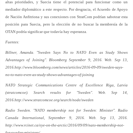
altas prioridades, y Suecia tiene el potencial para funcionar como un
mediador diplomático a este respecto. Por desgracia, el Acuerdo de Apoyo
de Nación Anfitriona y sus conexiones con StratCom podrían sabotear esta
posición para Suecia, pero la elección de no buscar la membresía de la
OTAN podría significar que todavía hay esperanza.
Fuentes:
Billner, Amanda. "Sweden Says No to NATO Even as Study Shows
Advantages of Joining". Bloomberg September 9, 2016. Web. Sep 13,
2016.
http://www.bloomberg.com/news/articles/2016-09-09/sweden-says-
no-to-nato-even-as-study-shows-advantages-of-joining
NATO Strategic Communications Centre of Excellence Riga, Latvia
(stratcomcoe). Search results for "Sweden". Web. Sep 14,
2016.
http://www.stratcomcoe.org/search/node/sweden
Radio Sweden. "NATO membership not for Sweden: Minister". Radio
Canada International, September 9, 2016. Web. Sep 13, 2016.
http://www.rcinet.ca/eye-on-the-arctic/2016/09/09/nato-membership-not-
for-sweden-ministers/