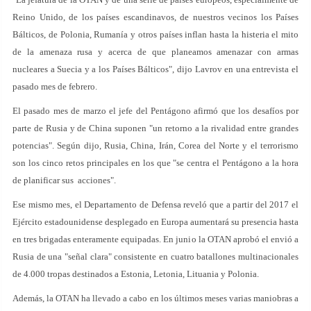
Reino Unido, de los países escandinavos, de nuestros vecinos los Países
Bálticos, de Polonia, Rumanía y otros países inflan hasta la histeria el mito
de la amenaza rusa y acerca de que planeamos amenazar con armas
nucleares a Suecia y a los Países Bálticos", dijo Lavrov en una entrevista el
pasado mes de febrero.
El pasado mes de marzo el jefe del Pentágono afirmó que los desafíos por
parte de Rusia y de China suponen "un retorno a la rivalidad entre grandes
potencias". Según dijo, Rusia, China, Irán, Corea del Norte y el terrorismo
son los cinco retos principales en los que "se centra el Pentágono a la hora
de planificar sus acciones".
Ese mismo mes, el Departamento de Defensa reveló que a partir del 2017 el
Ejército estadounidense desplegado en Europa aumentará su presencia hasta
en tres brigadas enteramente equipadas. En junio la OTAN aprobó el envió a
Rusia de una "señal clara" consistente en cuatro batallones multinacionales
de 4.000 tropas destinados a Estonia, Letonia, Lituania y Polonia.
Además, la OTAN ha llevado a cabo en los últimos meses varias maniobras a