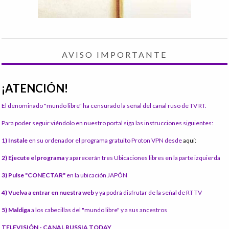
AVISO IMPORTANTE
¡ATENCIÓN!
El denominado "mundo libre" ha censurado la señal del canal ruso de TV RT.
Para poder seguir viéndolo en nuestro portal siga las instrucciones siguientes:
1) Instale
en su ordenador el programa gratuito Proton VPN desde
aquí:
2) Ejecute el programa
y aparecerán tres Ubicaciones libres en la parte izquierda
3) Pulse "CONECTAR"
en la ubicación JAPÓN
4) Vuelva a entrar en nuestra web
y ya podrá disfrutar de la señal de RT TV
5) Maldiga
a los cabecillas del "mundo libre" y a sus ancestros
TELEVISIÓN - CANAL RUSSIA TODAY