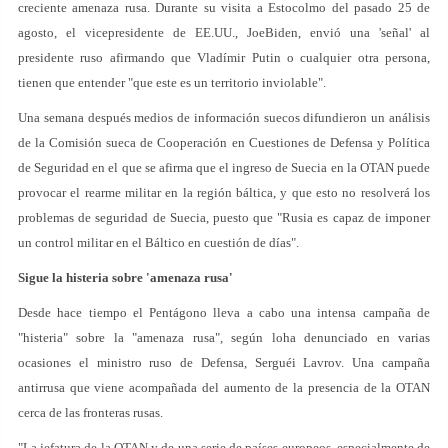
creciente amenaza rusa. Durante su visita a Estocolmo del pasado 25 de
agosto, el vicepresidente de EE.UU., JoeBiden, envió una 'señal' al
presidente ruso afirmando que Vladímir Putin o cualquier otra persona,
tienen que entender "que este es un territorio inviolable".
Una semana después medios de información suecos difundieron un análisis
de la Comisión sueca de Cooperación en Cuestiones de Defensa y Política
de Seguridad en el que se afirma que el ingreso de Suecia en la OTAN puede
provocar el rearme militar en la región báltica, y que esto no resolverá los
problemas de seguridad de Suecia, puesto que "Rusia es capaz de imponer
un control militar en el Báltico en cuestión de días".
Sigue la histeria sobre 'amenaza rusa'
Desde hace tiempo el Pentágono lleva a cabo una intensa campaña de
"histeria" sobre la "amenaza rusa", según loha denunciado en varias
ocasiones el ministro ruso de Defensa, Serguéi Lavrov. Una campaña
antirrusa que viene acompañada del aumento de la presencia de la OTAN
cerca de las fronteras rusas.
"La jefatura de la OTAN y de una serie de países europeos, especialmente de