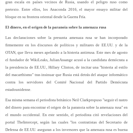
gran escala en países vecinos de Rusia, usando el peligro ruso como
pretexto. Entre ellos, los Anaconda 2016, el mayor ensayo militar del
bloque en su frontera oriental desde la Guerra Fría.
El dinero, en el origen de la paranoia sobre la amenaza rusa
Las declaraciones sobre la presunta amenaza rusa se han incorporado
firmemente en los discursos de políticos y militares de EE.UU. y de la
OTAN, que lleva meses apelando a la histeria antirrusa. Este mes de agosto
el fundador de WikiLeaks, JulianAssange acusó a la candidata demócrata a
la presidencia de EE.UU., Hillary Clinton, de incitar una "histeria al estilo
del macarthismo" tras insinuar que Rusia está detrás del ataque informático
contra los servidores del Comité Nacional del Partido Demócrata
estadounidense.
Esa misma semana el periodista británico Neil Clarkpropuso "seguir el rastro
del dinero para encontrar el origen de la paranoia sobre la amenaza rusa" en
el mundo occidental. En este sentido, el periodista citó revelaciones del
portal TheIntercept, según las cuales "los contratistas del Secretario de
Defensa de EE.UU. aseguran a los inversores que la amenaza rusa es buena