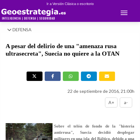
Ir a Versión Clásica o escritorio
Toggle 
DEFENSA
A pesar del delirio de una "amenaza rusa
ultrasecreta", Suecia no quiere a la OTAN
22 de septiembre de 2016, 21:00h
A+
a-
Sobre el telón de fondo de la "histeria
antirrusa", Suecia decidió desplegar
militares en una isla del Báltico, debido a una