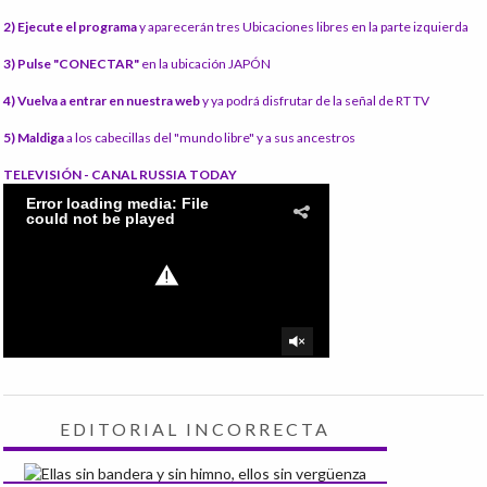
2) Ejecute el programa
y aparecerán tres Ubicaciones libres en la parte izquierda
3) Pulse "CONECTAR"
en la ubicación JAPÓN
4) Vuelva a entrar en nuestra web
y ya podrá disfrutar de la señal de RT TV
5) Maldiga
a los cabecillas del "mundo libre" y a sus ancestros
TELEVISIÓN - CANAL RUSSIA TODAY
EDITORIAL INCORRECTA