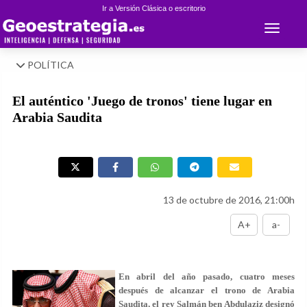
Ir a Versión Clásica o escritorio
Toggle 
POLÍTICA
El auténtico 'Juego de tronos' tiene lugar en
Arabia Saudita
13 de octubre de 2016, 21:00h
A+
a-
En abril del año pasado, cuatro meses
después de alcanzar el trono de Arabia
Saudita, el rey Salmán ben Abdulaziz designó