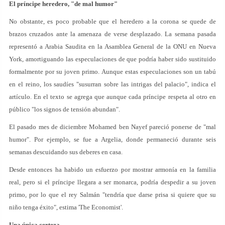
El príncipe heredero, "de mal humor"
No obstante, es poco probable que el heredero a la corona se quede de
brazos cruzados ante la amenaza de verse desplazado. La semana pasada
representó a Arabia Saudita en la Asamblea General de la ONU en Nueva
York, amortiguando las especulaciones de que podría haber sido sustituido
formalmente por su joven primo. Aunque estas especulaciones son un tabú
en el reino, los saudíes "susurran sobre las intrigas del palacio", indica el
artículo. En el texto se agrega que aunque cada príncipe respeta al otro en
público "los signos de tensión abundan".
El pasado mes de diciembre Mohamed ben Nayef pareció ponerse de "mal
humor". Por ejemplo, se fue a Argelia, donde permaneció durante seis
semanas descuidando sus deberes en casa.
Desde entonces ha habido un esfuerzo por mostrar armonía en la familia
real, pero si el príncipe llegara a ser monarca, podría despedir a su joven
primo, por lo que el rey Salmán "tendría que darse prisa si quiere que su
niño tenga éxito", estima 'The Economist'.
Una única certeza