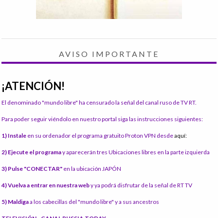
AVISO IMPORTANTE
¡ATENCIÓN!
El denominado "mundo libre" ha censurado la señal del canal ruso de TV RT.
Para poder seguir viéndolo en nuestro portal siga las instrucciones siguientes:
1) Instale
en su ordenador el programa gratuito Proton VPN desde
aquí:
2) Ejecute el programa
y aparecerán tres Ubicaciones libres en la parte izquierda
3) Pulse "CONECTAR"
en la ubicación JAPÓN
4) Vuelva a entrar en nuestra web
y ya podrá disfrutar de la señal de RT TV
5) Maldiga
a los cabecillas del "mundo libre" y a sus ancestros