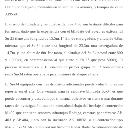
L005S Sorbtsiya-S), montados en lo alto de los aviones, y trampas de calor
APP-50.
El diseño del blindaje y las pruebas del Su-34 no son bastante difíciles para
los rusos, dado que la experiencia con el blindaje del Su-25 es exitosa. El
Su-25 tiene una longitud de 15,5m, 14,3m de envergadura, y altura de 4,8m;
mientras que el Su-34 tiene una longitud de 23,3m, una envergadura de
14,7m, y una altura de 6m. Por tanto, el blindaje del Su-34 pesará entre 800
y 1.000kg, en contraposición al que tiene el Su-25 que pesa 500kg. El
proceso terminará en 2018 cuando un primer grupo de 12 bombarderos
rusos Su-34 estén operativos para misiones de ataque a tierra.
El Su-34 equipado con tres depósitos adicionales puede volar 8 horas sin
repostar en el aire. Otra ventaja para la aeronave blindada Su-34 es que
puede encontrar y descubrir por sí misma, objetivos en tierra o mar durante
tareas de investigación, estando montados debajo del fuselaje el contenedor
M400 que contiene sensores infrarrojos Raduga, cámaras panorámicas AP-
403 y AP-404, junto con la inclinada AK-108FM, o el contenedor tipo
M402 Pika SLAR (Side-Looking Airborne Radar, Radar Aerotransportado de