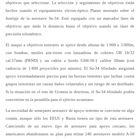
objetivos que seleccione. La selección y seguimiento de objetivos están
hechos usando el equipamiento electro-óptico Platan montado sobre el
fuselaje de la aeronave Su-34. Está equipado con un marcador láser de
objetivos que mide la distancia hasta el objetivo usando un láser de
precisión telemétrico.
El ataque a objetivos terrestres se ejerce desde alturas de 1.000 a 3.000m,
con bombas, misiles aire-tierra con lanzaderas de cohetes UB 16/32
cal.57mm (PRND) y un cañón a bordo GSH-30-1 calibre 30mm (con
cadencia de 1.800 proyectiles por minuto). El Su-34 blindado asegurará
apoyo extremadamente preciso para las fuerzas terrestres que luchan contra
grupos terroristas sin causar daños colaterales y sin riesgo de ser derribado.
Si la situación en el este de Ucrania se deteriora, el Su-34 blindado podría
convertirse en la pesadilla para el ejército ucraniano.
La necesidad de semejante aeronave de apoyo terrestre se convierte en algo
común, aunque sólo los EEUU y Rusia tienen un tipo de esta aeronave.
Careciendo de un nuevo tipo de aeronave para apoyo cercano, los
americanos abandonaron su plan para retirar 240 aeronaves modelo A-10