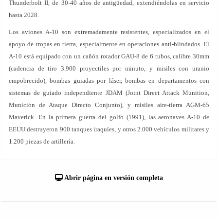
Thunderbolt II, de 30-40 años de antigüedad, extendiéndolas en servicio
hasta 2028.
Los aviones A-10 son extremadamente resistentes, especializados en el
apoyo de tropas en tierra, especialmente en operaciones anti-blindados. El
A-10 está equipado con un cañón rotador GAU-8 de 6 tubos, calibre 30mm
(cadencia de tiro 3.900 proyectiles por minuto, y misiles con uranio
empobrecido), bombas guiadas por láser, bombas en departamentos con
sistemas de guiado independiente JDAM (Joint Direct Attack Munition,
Munición de Ataque Directo Conjunto), y misiles aire-tierra AGM-65
Maverick. En la primera guerra del golfo (1991), las aeronaves A-10 de
EEUU destruyeron 900 tanques iraquíes, y otros 2.000 vehículos militares y
1.200 piezas de artillería.
Abrir página en versión completa