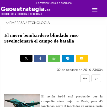
Ir a Versión Clásica o escritorio
Toggle 
EMPRESA / TECNOLOGÍA
El nuevo bombardero blindado ruso
revolucionará el campo de batalla
02 de octubre de 2016, 23:00h
A+
a-
El avión Su-34 está producido por la
compañía aérea Sujoi de Rusia, pesa 45
toneladas, porta 8 toneladas en armas, hasta