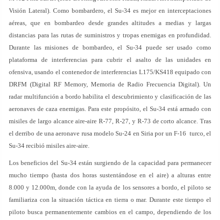
Visión Lateral). Como bombardero, el Su-34 es mejor en interceptaciones
aéreas, que en bombardeo desde grandes altitudes a medias y largas
distancias para las rutas de suministros y tropas enemigas en profundidad.
Durante las misiones de bombardeo, el Su-34 puede ser usado como
plataforma de interferencias para cubrir el asalto de las unidades en
ofensiva, usando el contenedor de interferencias L175/KS418 equipado con
DRFM (Digital RF Memory, Memoria de Radio Frecuencia Digital). Un
radar multifunción a bordo habilita el descubrimiento y clasificación de las
aeronaves de caza enemigas. Para este propósito, el Su-34 está armado con
misiles de largo alcance aire-aire R-77, R-27, y R-73 de corto alcance. Tras
el derribo de una aeronave rusa modelo Su-24 en Siria por un F-16 turco, el
Su-34 recibió misiles aire-aire.
Los beneficios del Su-34 están surgiendo de la capacidad para permanecer
mucho tiempo (hasta dos horas sustentándose en el aire) a alturas entre
8.000 y 12.000m, donde con la ayuda de los sensores a bordo, el piloto se
familiariza con la situación táctica en tierra o mar. Durante este tiempo el
piloto busca permanentemente cambios en el campo, dependiendo de los