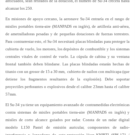
anticuados, sean retirados de la dotación, el número de Su-34 crecerá hasta
alcanzar los 250.
En misiones de apoyo cercano, la aeronave Su-34 entraría en el rango de
misiles portables tierra-aire (MANPADS en inglés), de artillería anti-aérea,
de ametralladoras pesadas y de pequeñas dotaciones de fuerzas terrestres.
Para contrarrestar esto, el Su-34 necesitará placas blindadas para proteger la
cubierta de vuelo, los motores, los depósitos de combustible y los sistemas
centrales vitales de control de vuelo. La cúpula de cabina y su ventana
frontal también deben blindarse. Las placas blindadas estarán hechas de
titanio con un grosor de 15 a 30 mm, cubierto de nailon con multicapa (que
detiene los fragmentos resultantes de la explosión). Debe soportar
proyectiles perforantes o explosivos desde el calibre 23mm hasta el calibre
57mm.
El Su-34 ya tiene un equipamiento avanzado de contramedidas electrónicas
contra sistemas de misiles portables tierra-aire (MANPADS en inglés) y
misiles de corto alcance guiados por radar. Consta de un radar digital
modelo L150 Pastel de emisión auricular, componentes de radio-
interferencia y lanzadores de auto-protección láser KNIRTI (SPS-171 /