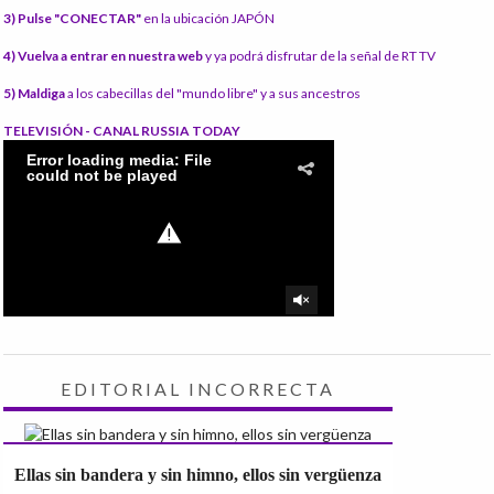
3) Pulse "CONECTAR"
en la ubicación JAPÓN
4) Vuelva a entrar en nuestra web
y ya podrá disfrutar de la señal de RT TV
5) Maldiga
a los cabecillas del "mundo libre" y a sus ancestros
TELEVISIÓN - CANAL RUSSIA TODAY
EDITORIAL INCORRECTA
Ellas sin bandera y sin himno, ellos sin vergüenza