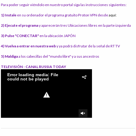
Para poder seguir viéndolo en nuestro portal siga las instrucciones siguientes:
1) Instale
en su ordenador el programa gratuito Proton VPN desde
aquí:
2) Ejecute el programa
y aparecerán tres Ubicaciones libres en la parte izquierda
3) Pulse "CONECTAR"
en la ubicación JAPÓN
4) Vuelva a entrar en nuestra web
y ya podrá disfrutar de la señal de RT TV
5) Maldiga
a los cabecillas del "mundo libre" y a sus ancestros
TELEVISIÓN - CANAL RUSSIA TODAY