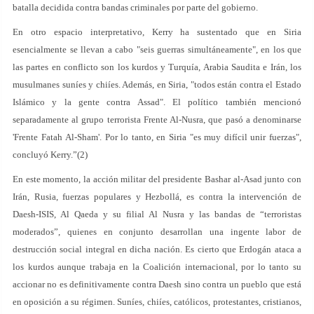
batalla decidida contra bandas criminales por parte del gobierno.
En otro espacio interpretativo, Kerry ha sustentado que en Siria
esencialmente se llevan a cabo "seis guerras simultáneamente", en los que
las partes en conflicto son los kurdos y Turquía, Arabia Saudita e Irán, los
musulmanes suníes y chiíes. Además, en Siria, "todos están contra el Estado
Islámico y la gente contra Assad". El político también mencionó
separadamente al grupo terrorista Frente Al-Nusra, que pasó a denominarse
'Frente Fatah Al-Sham'. Por lo tanto, en Siria "es muy difícil unir fuerzas",
concluyó Kerry.”(2)
En este momento, la acción militar del presidente Bashar al-Asad junto con
Irán, Rusia, fuerzas populares y Hezbollá, es contra la intervención de
Daesh-ISIS, Al Qaeda y su filial Al Nusra y las bandas de “terroristas
moderados”, quienes en conjunto desarrollan una ingente labor de
destrucción social integral en dicha nación. Es cierto que Erdogán ataca a
los kurdos aunque trabaja en la Coalición internacional, por lo tanto su
accionar no es definitivamente contra Daesh sino contra un pueblo que está
en oposición a su régimen. Suníes, chiíes, católicos, protestantes, cristianos,