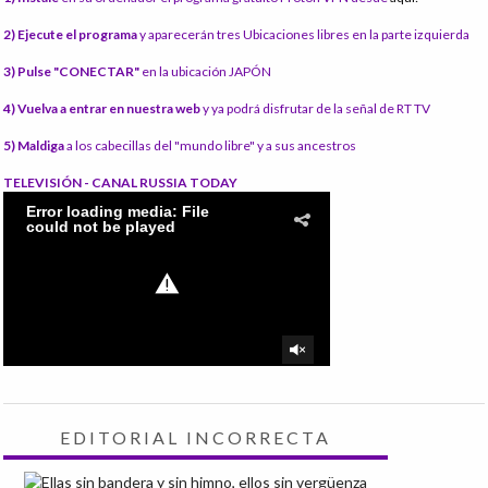
2) Ejecute el programa
y aparecerán tres Ubicaciones libres en la parte izquierda
3) Pulse "CONECTAR"
en la ubicación JAPÓN
4) Vuelva a entrar en nuestra web
y ya podrá disfrutar de la señal de RT TV
5) Maldiga
a los cabecillas del "mundo libre" y a sus ancestros
TELEVISIÓN - CANAL RUSSIA TODAY
EDITORIAL INCORRECTA