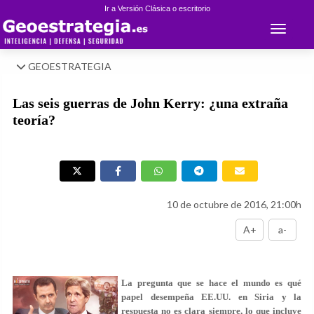
Ir a Versión Clásica o escritorio
Toggle 
GEOESTRATEGIA
Las seis guerras de John Kerry: ¿una extraña
teoría?
10 de octubre de 2016, 21:00h
A+
a-
La pregunta que se hace el mundo es qué
papel desempeña EE.UU. en Siria y la
respuesta no es clara siempre, lo que incluye