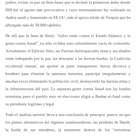
judíos, vivían en paz en Siria hasta que se declaró la primavera árabe donde
ISIS fue el agente más provocativo y cuyo entrenamiento fue realizado en
Arabia saudí y fomentado en EE.UU., más el apoyo nítido de Turquía que ha
albergado más de 50.000 takfiríes.
De allí que la frase de Kerry: "todos están contra el Estado Islámico y la
gente contra Assad”, no sólo es falsa sino culturalmente vacía de contenido.
Actualmente el Ejército Sirio, las Fuerzas Aeroespaciales rusas y sus aliados
están trabajando por la paz, sin descartar a las fuerzas kurdas; la Coalición
occidental emiratí, sin aportar su parte transparente, fuerza decisiva y
hombres para eliminar la amenaza terrorista, participa irregularmente y
muchas veces eliminando la población civil, destruyendo las fuerzas sirias y
la infraestructura del país. La supuesta gente contra Assad son las bandas
terroristas pues el pueblo sirio en elecciones eligió a Bashar al-Asad como
su presidente legítimo y legal.
Todo el análisis anterior lleva a una conclusión de principio: parece ser que
los planes alternativos del régimen estadounidense, las pérdidas de Daesh,
la huída de sus miembros, la inminente derrota de los “terroristas