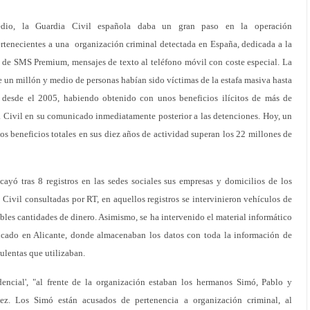
io, la Guardia Civil española daba un gran paso en la operación
ertenecientes a una organización criminal detectada en España, dedicada a la
s de SMS Premium, mensajes de texto al teléfono móvil con coste especial. La
e un millón y medio de personas habían sido víctimas de la estafa masiva hasta
 desde el 2005, habiendo obtenido con unos beneficios ilícitos de más de
a Civil en su comunicado inmediatamente posterior a las detenciones. Hoy, un
los beneficios totales en sus diez años de actividad superan los 22 millones de
ayó tras 8 registros en las sedes sociales sus empresas y domicilios de los
 Civil consultadas por RT, en aquellos registros se intervinieron vehículos de
ables cantidades de dinero. Asimismo, se ha intervenido el material informático
bicado en Alicante, donde almacenaban los datos con toda la información de
ulentas que utilizaban.
ncial', "al frente de la organización estaban los hermanos Simó, Pablo y
z. Los Simó están acusados de pertenencia a organización criminal, al