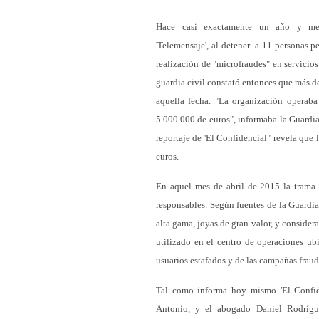
Hace casi exactamente un año y med
'Telemensaje', al detener a 11 personas p
realización de "microfraudes" en servicio
guardia civil constató entonces que más d
aquella fecha. "La organización operaba
5.000.000 de euros", informaba la Guardi
reportaje de 'El Confidencial" revela que 
euros.
En aquel mes de abril de 2015 la trama c
responsables. Según fuentes de la Guardia
alta gama, joyas de gran valor, y consider
utilizado en el centro de operaciones u
usuarios estafados y de las campañas fraud
Tal como informa hoy mismo 'El Confide
Antonio, y el abogado Daniel Rodrígue