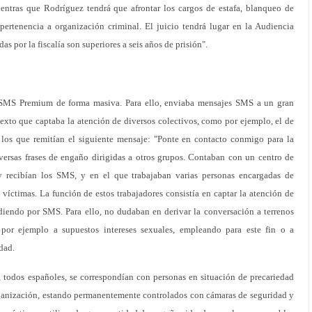
mientras que Rodríguez tendrá que afrontar los cargos de estafa, blanqueo de
 pertenencia a organización criminal. El juicio tendrá lugar en la Audiencia
das por la fiscalía son superiores a seis años de prisión".
e SMS Premium de forma masiva. Para ello, enviaba mensajes SMS a un gran
xto que captaba la atención de diversos colectivos, como por ejemplo, el de
los que remitían el siguiente mensaje: "Ponte en contacto conmigo para la
iversas frases de engaño dirigidas a otros grupos. Contaban con un centro de
y recibían los SMS, y en el que trabajaban varias personas encargadas de
víctimas. La función de estos trabajadores consistía en captar la atención de
diendo por SMS. Para ello, no dudaban en derivar la conversación a terrenos
o por ejemplo a supuestos intereses sexuales, empleando para este fin o a
idad.
a, todos españoles, se correspondían con personas en situación de precariedad
ganización, estando permanentemente controlados con cámaras de seguridad y