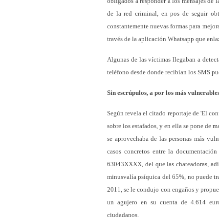
obligados a responder a los mensajes de l
de la red criminal, en pos de seguir o
constantemente nuevas formas para mejorar
través de la aplicación Whatsapp que enl
Algunas de las víctimas llegaban a detec
teléfono desde donde recibían los SMS pu
Sin escrúpulos, a por los más vulnerable
Según revela el citado reportaje de 'El co
sobre los estafados, y en ella se pone de m
se aprovechaba de las personas más vulner
casos concretos entre la documentación
63043XXXX, del que las chateadoras, adies
minusvalía psíquica del 65%, no puede trab
2011, se le condujo con engaños y propues
un agujero en su cuenta de 4.614 euros
ciudadanos.