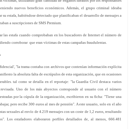
as víctimas, utilizando gran cantidad de engaños ideados por los responsables
bteniendo nuevos beneficios económicos. Además, el grupo criminal ideaba
 su estafa, habiéndose detectado que planificaban el desarrollo de mensajes a
azaban a suscripciones de SMS Premium.
tar las estafa cuando comprobaban en los buscadores de Internet el número de
diendo corroborar que eran víctimas de estas campañas fraudulentas.
s
nfidencial', "la trama contaba con archivos que contenían información explícita
anifiesto la absoluta falta de escrúpulos de esta organización, que en ocasiones
ables. tal como se detalla en el reportaje: "la Guardia Civil destaca varios
 revisada. Uno de los más abyectos corresponde al usuario con el número
tradas por la cúpula de la organización, escribieron en su ficha: "Tiene una
ajar, pero recibe 300 euros al mes de pensión". A este usuario, solo en el año
tas sexuales al envío de 4.219 mensajes con un coste de 1,2 euros, resultando
". Los estafadores elaboraron perfiles detallados de, al menos, 666.481