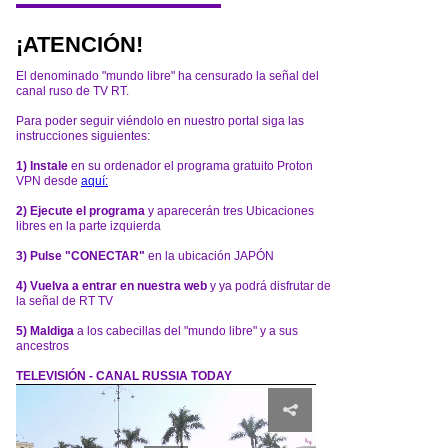
¡ATENCIÓN!
El denominado "mundo libre" ha censurado la señal del
canal ruso de TV RT.
Para poder seguir viéndolo en nuestro portal siga las
instrucciones siguientes:
1) Instale
en su ordenador el programa gratuito Proton
VPN desde
aquí:
2) Ejecute el programa
y aparecerán tres Ubicaciones
libres en la parte izquierda
3) Pulse "CONECTAR"
en la ubicación JAPÓN
4) Vuelva a entrar en nuestra web
y ya podrá disfrutar de
la señal de RT TV
5) Maldiga
a los cabecillas del "mundo libre" y a sus
ancestros
TELEVISIÓN - CANAL RUSSIA TODAY