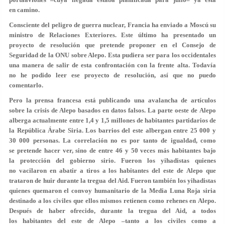
en camino.
Consciente del peligro de guerra nuclear, Francia ha enviado a Moscú su
ministro de Relaciones Exteriores. Este último ha presentado un
proyecto de resolución que pretende proponer en el Consejo de
Seguridad de la ONU sobre Alepo. Esta pudiera ser para los occidentales
una manera de salir de esta confrontación con la frente alta. Todavía
no he podido leer ese proyecto de resolución, así que no puedo
comentarlo.
Pero la prensa francesa está publicando una avalancha de artículos
sobre la crisis de Alepo basados en datos falsos. La parte oeste de Alepo
alberga actualmente entre 1,4 y 1,5 millones de habitantes partidarios de
la República Árabe Siria. Los barrios del este albergan entre 25 000 y
30 000 personas. La correlación no es por tanto de igualdad, como
se pretende hacer ver, sino de entre 46 y 50 veces más habitantes bajo
la protección del gobierno sirio. Fueron los yihadistas quienes
no vacilaron en abatir a tiros a los habitantes del este de Alepo que
trataron de huir durante la tregua del Aid. Fueron también los yihadistas
quienes quemaron el convoy humanitario de la Media Luna Roja siria
destinado a los civiles que ellos mismos retienen como rehenes en Alepo.
Después de haber ofrecido, durante la tregua del Aid, a todos
los habitantes del este de Alepo –tanto a los civiles como a