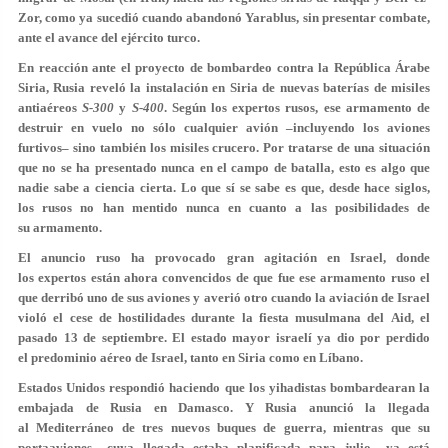
Zor, como ya sucedió cuando abandonó Yarablus, sin presentar combate,
ante el avance del ejército turco.
En reacción ante el proyecto de bombardeo contra la República Árabe
Siria, Rusia reveló la instalación en Siria de nuevas baterías de misiles
antiaéreos
S-300
y
S-400
. Según los expertos rusos, ese armamento de
destruir en vuelo no sólo cualquier avión –incluyendo los aviones
furtivos– sino también los misiles crucero. Por tratarse de una situación
que no se ha presentado nunca en el campo de batalla, esto es algo que
nadie sabe a ciencia cierta. Lo que sí se sabe es que, desde hace siglos,
los rusos no han mentido nunca en cuanto a las posibilidades de
su armamento.
El anuncio ruso ha provocado gran agitación en Israel, donde
los expertos están ahora convencidos de que fue ese armamento ruso el
que derribó uno de sus aviones y averió otro cuando la aviación de Israel
violó el cese de hostilidades durante la fiesta musulmana del Aid, el
pasado 13 de septiembre. El estado mayor israelí ya dio por perdido
el predominio aéreo de Israel, tanto en Siria como en Líbano.
Estados Unidos respondió haciendo que los yihadistas bombardearan la
embajada de Rusia en Damasco. Y Rusia anunció la llegada
al Mediterráneo de tres nuevos buques de guerra, mientras que su
portaaviones –cuya llegada estaba planificada para julio– ya está