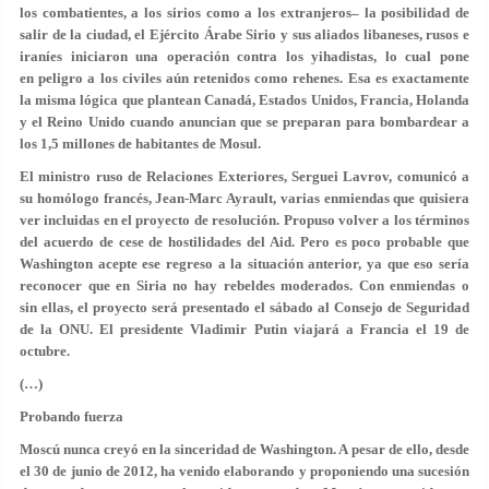
los combatientes, a los sirios como a los extranjeros– la posibilidad de
salir de la ciudad, el Ejército Árabe Sirio y sus aliados libaneses, rusos e
iraníes iniciaron una operación contra los yihadistas, lo cual pone
en peligro a los civiles aún retenidos como rehenes. Esa es exactamente
la misma lógica que plantean Canadá, Estados Unidos, Francia, Holanda
y el Reino Unido cuando anuncian que se preparan para bombardear a
los 1,5 millones de habitantes de Mosul.
El ministro ruso de Relaciones Exteriores, Serguei Lavrov, comunicó a
su homólogo francés, Jean-Marc Ayrault, varias enmiendas que quisiera
ver incluidas en el proyecto de resolución. Propuso volver a los términos
del acuerdo de cese de hostilidades del Aid. Pero es poco probable que
Washington acepte ese regreso a la situación anterior, ya que eso sería
reconocer que en Siria no hay rebeldes moderados. Con enmiendas o
sin ellas, el proyecto será presentado el sábado al Consejo de Seguridad
de la ONU. El presidente Vladimir Putin viajará a Francia el 19 de
octubre.
(…)
Probando fuerza
Moscú nunca creyó en la sinceridad de Washington. A pesar de ello, desde
el 30 de junio de 2012, ha venido elaborando y proponiendo una sucesión