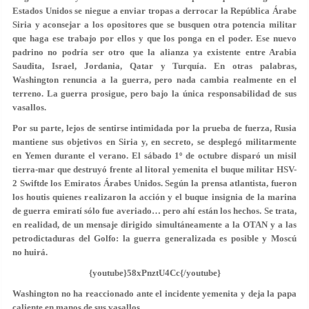
Estados Unidos se niegue a enviar tropas a derrocar la República Árabe
Siria y aconsejar a los opositores que se busquen otra potencia militar
que haga ese trabajo por ellos y que los ponga en el poder. Ese nuevo
padrino no podría ser otro que la alianza ya existente entre Arabia
Saudita, Israel, Jordania, Qatar y Turquía. En otras palabras,
Washington renuncia a la guerra, pero nada cambia realmente en el
terreno. La guerra prosigue, pero bajo la única responsabilidad de sus
vasallos.
Por su parte, lejos de sentirse intimidada por la prueba de fuerza, Rusia
mantiene sus objetivos en Siria y, en secreto, se desplegó militarmente
en Yemen durante el verano. El sábado 1º de octubre disparó un misil
tierra-mar que destruyó frente al litoral yemenita el buque militar HSV-
2 Swiftde los Emiratos Árabes Unidos. Según la prensa atlantista, fueron
los houtis quienes realizaron la acción y el buque insignia de la marina
de guerra emiratí sólo fue averiado… pero ahí están los hechos. Se trata,
en realidad, de un mensaje dirigido simultáneamente a la OTAN y a las
petrodictaduras del Golfo: la guerra generalizada es posible y Moscú
no huirá.
{youtube}58xPnztU4Cc{/youtube}
Washington no ha reaccionado ante el incidente yemenita y deja la papa
caliente en manos de sus vasallos.