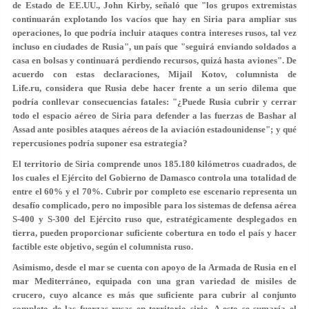
de Estado de EE.UU., John Kirby, señaló que "los grupos extremistas
continuarán explotando los vacíos que hay en Siria para ampliar sus
operaciones, lo que podría incluir ataques contra intereses rusos, tal vez
incluso en ciudades de Rusia", un país que "seguirá enviando soldados a
casa en bolsas y continuará perdiendo recursos, quizá hasta aviones". De
acuerdo con estas declaraciones, Mijail Kotov, columnista de
Life.ru, considera que Rusia debe hacer frente a un serio dilema que
podría conllevar consecuencias fatales: "¿Puede Rusia cubrir y cerrar
todo el espacio aéreo de Siria para defender a las fuerzas de Bashar al
Assad ante posibles ataques aéreos de la aviación estadounidense"; y qué
repercusiones podría suponer esa estrategia?
El territorio de Siria comprende unos 185.180 kilómetros cuadrados, de
los cuales el Ejército del Gobierno de Damasco controla una totalidad de
entre el 60% y el 70%. Cubrir por completo ese escenario representa un
desafío complicado, pero no imposible para los sistemas de defensa aérea
S-400 y S-300 del Ejército ruso que, estratégicamente desplegados en
tierra, pueden proporcionar suficiente cobertura en todo el país y hacer
factible este objetivo, según el columnista ruso.
Asimismo, desde el mar se cuenta con apoyo de la Armada de Rusia en el
mar Mediterráneo, equipada con una gran variedad de misiles de
crucero, cuyo alcance es más que suficiente para cubrir al conjunto
completo de las fuerzas rusas en territorio sirio. A esto se sumaría el