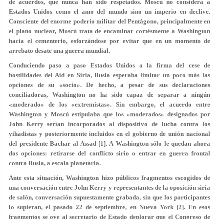
de acuerdos, que nunca han sido respetados. Moscú no considera a
Estados Unidos como el amo del mundo sino un imperio en declive.
Consciente del enorme poderío militar del Pentágono, principalmente en
el plano nuclear, Moscú trata de encaminar cortésmente a Washington
hacia el cementerio, esforzándose por evitar que en un momento de
arrebato desate una guerra mundial.
Conduciendo paso a paso Estados Unidos a la firma del cese de
hostilidades del Aid en Siria, Rusia esperaba limitar un poco más las
opciones de su «socio». De hecho, a pesar de sus declaraciones
conciliadoras, Washington no ha sido capaz de separar a ningún
«moderado» de los «extremistas». Sin embargo, el acuerdo entre
Washington y Moscú estipulaba que los «moderados» designados por
John Kerry serían incorporados al dispositivo de lucha contra los
yihadistas y posteriormente incluidos en el gobierno de unión nacional
del presidente Bachar al-Assad [1]. A Washington sólo le quedan ahora
dos opciones: retirarse del conflicto sirio o entrar en guerra frontal
contra Rusia, a escala planetaria.
Ante esta situación, Washington hizo públicos fragmentos escogidos de
una conversación entre John Kerry y representantes de la oposición siria
de salón, conversación supuestamente grabada, sin que los participantes
lo supieran, el pasado 22 de septiembre, en Nueva York [2]. En esos
fragmentos se oye al secretario de Estado deplorar que el Congreso de