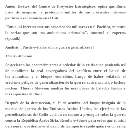
Antón Tsvétov, del Centro de Proyectos Estratégicos, opina que Rusia
trata de asegurar la protección militar de sus crecientes intereses
políticos y económicos en el Este.
"Rusia, al incrementar sus capacidades militares en el Pacífico, muestra
lo serias que son sus ambiciones orientales", comentó el experto.
(Sputnik)
Análisis: ¿Puede evitarse aún la guerra generalizada?
Thierry Meyssan
Se aceleran los acontecimientos alrededor de la crisis siria poniendo así
de manifiesto la real envergadura del conflicto entre el bando de
los atlantistas y el bloque ruso-chino. Luego de haber señalado el
creciente peligro de generalización de la guerra convencional, o incluso
nuclear, Thierry Meyssan analiza las maniobras de Estados Unidos y
las respuestas de Rusia.
Después de la destrucción, el 1º de octubre, del buque insignia de la
marina de guerra de los Emiratos Árabes Unidos, los ejércitos de las
petrodictaduras del Golfo vacilan en cuanto a proseguir solos la guerra
contra la República Árabe Siria. Resulta evidente para todos que el misil
tierra-mar que destruyó el navío de transporte rápido qatarí es un arma