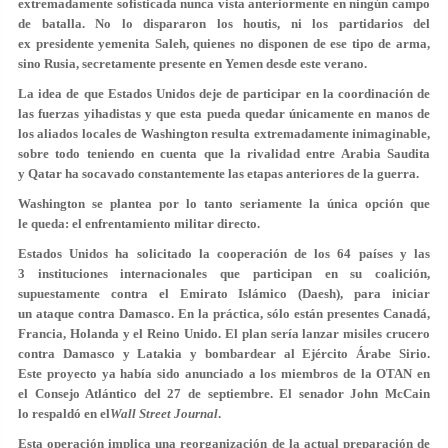
extremadamente sofisticada nunca vista anteriormente en ningún campo
de batalla. No lo dispararon los houtis, ni los partidarios del
ex presidente yemenita Saleh, quienes no disponen de ese tipo de arma,
sino Rusia, secretamente presente en Yemen desde este verano.
La idea de que Estados Unidos deje de participar en la coordinación de
las fuerzas yihadistas y que esta pueda quedar únicamente en manos de
los aliados locales de Washington resulta extremadamente inimaginable,
sobre todo teniendo en cuenta que la rivalidad entre Arabia Saudita
y Qatar ha socavado constantemente las etapas anteriores de la guerra.
Washington se plantea por lo tanto seriamente la única opción que
le queda: el enfrentamiento militar directo.
Estados Unidos ha solicitado la cooperación de los 64 países y las
3 instituciones internacionales que participan en su coalición,
supuestamente contra el Emirato Islámico (Daesh), para iniciar
un ataque contra Damasco. En la práctica, sólo están presentes Canadá,
Francia, Holanda y el Reino Unido. El plan sería lanzar misiles crucero
contra Damasco y Latakia y bombardear al Ejército Árabe Sirio.
Este proyecto ya había sido anunciado a los miembros de la OTAN en
el Consejo Atlántico del 27 de septiembre. El senador John McCain
lo respaldó en el
Wall Street Journal
.
Esta operación implica una reorganización de la actual preparación de