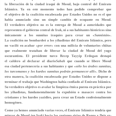
la liberación de la ciudad iraquí de Mosul, bajo control del Emirato
Islámico. Ya en este momento todos han podido comprobar que
el objetivo de la coalición encabezada por Estados Unidos no es el que
había anunciado sino un simple cambio de ocupante en Mosul.
El verdadero objetivo no es la entrega de Mosul a autoridades que
representen el gobierno central de Irak, ni a sus habitantes históricos sino
únicamente a los sunnitas iraquíes para crear un «
Sunnistán
».
La coalición no bombardeó a los yihadistas del Emirato Islámico, pero
no vaciló en acabar «
por error
» con una milicia de voluntarios chiitas
que realmente trataban de liberar la ciudad de Mosul del yugo
oscurantista. El presidente turco Recep Tayyip Erdogan destapó
el caldero al declarar al diario
Sabah
que cuando se libere Mosul
esa ciudad pertenecería a sus habitantes y que «
sólo los árabes sunnitas,
los turcomanos y los kurdos sunnitas podrán permanecer alli
». Dicho de
otra manera, la coalición encabezada por Estados Unidos se dispone a
terminar el trabajo que Washington había confiado al Emirato Islámico.
Su verdadero objetivo es avalar la limpieza étnica puesta en práctica por
los yihadistas, fundamentalmente la expulsión o masacre contra los
cristianos y los kurdos yazidíes, para crear un Estado confesionalmente
homogéneo.
Como ya hemos anunciado varias veces, el Emirato Islámico tendría que
migrar de Mosul (en Irak) hacia las regiones sirias de Raqqa y Deir ez-