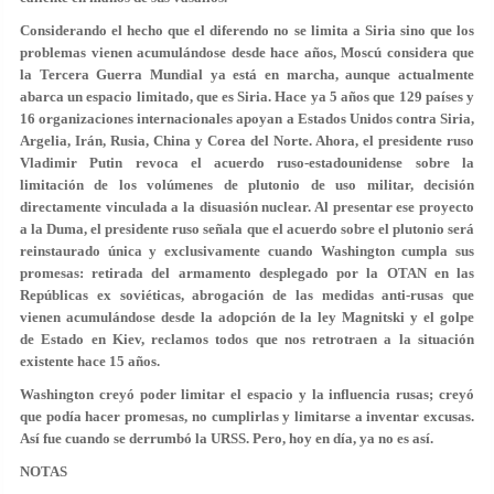
Considerando el hecho que el diferendo no se limita a Siria sino que los
problemas vienen acumulándose desde hace años, Moscú considera que
la Tercera Guerra Mundial ya está en marcha, aunque actualmente
abarca un espacio limitado, que es Siria. Hace ya 5 años que 129 países y
16 organizaciones internacionales apoyan a Estados Unidos contra Siria,
Argelia, Irán, Rusia, China y Corea del Norte. Ahora, el presidente ruso
Vladimir Putin revoca el acuerdo ruso-estadounidense sobre la
limitación de los volúmenes de plutonio de uso militar, decisión
directamente vinculada a la disuasión nuclear. Al presentar ese proyecto
a la Duma, el presidente ruso señala que el acuerdo sobre el plutonio será
reinstaurado única y exclusivamente cuando Washington cumpla sus
promesas: retirada del armamento desplegado por la OTAN en las
Repúblicas ex soviéticas, abrogación de las medidas anti-rusas que
vienen acumulándose desde la adopción de la ley Magnitski y el golpe
de Estado en Kiev, reclamos todos que nos retrotraen a la situación
existente hace 15 años.
Washington creyó poder limitar el espacio y la influencia rusas; creyó
que podía hacer promesas, no cumplirlas y limitarse a inventar excusas.
Así fue cuando se derrumbó la URSS. Pero, hoy en día, ya no es así.
NOTAS