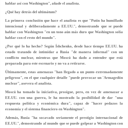
hablar así con Washington", añade el analista.
¿Qué hay detrás del ultimátum?
La primera conclusión que hace el analista es que "Putin ha humillado
intencional y deliberadamente a EE.UU.", demostrando que se puede
hablar con Washington "en un tono aún más duro que Washington solía
hablar con el resto del mundo".
¿Por qué lo ha hecho? Según Íshchenko, desde hace tiempo EE.UU. ha
estado tratando de intimidar a Rusia "de manera informal" con un
conflicto nuclear, mientras que Moscú ha dado a entender que está
preparada para este escenario y no va a retirarse.
Últimamente, estas amenazas "han llegado a un punto extremadamente
peligroso", en el que cualquier detalle "puede provocar un 'Armagedón
nuclear", asevera el analista.
Moscú ha tomado la iniciativa, prosigue, pero, en vez de amenazar a
EE.UU. con una guerra, le ha mostrado la posibilidad de dar "una
respuesta política y económica dura", capaz de "hacer pedazos la
economía y el sistema financiero en Washington".
Además, Rusia "ha socavado seriamente el prestigio internacional de
EE.UU.", demostrando al mundo que se puede golpear a Washington con