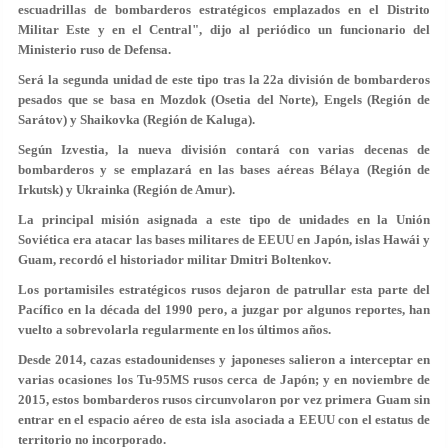
escuadrillas de bombarderos estratégicos emplazados en el Distrito
Militar Este y en el Central", dijo al periódico un funcionario del
Ministerio ruso de Defensa.
Será la segunda unidad de este tipo tras la 22a división de bombarderos
pesados que se basa en Mozdok (Osetia del Norte), Engels (Región de
Sarátov) y Shaikovka (Región de Kaluga).
Según Izvestia, la nueva división contará con varias decenas de
bombarderos y se emplazará en las bases aéreas Bélaya (Región de
Irkutsk) y Ukrainka (Región de Amur).
La principal misión asignada a este tipo de unidades en la Unión
Soviética era atacar las bases militares de EEUU en Japón, islas Hawái y
Guam, recordó el historiador militar Dmitri Boltenkov.
Los portamisiles estratégicos rusos dejaron de patrullar esta parte del
Pacífico en la década del 1990 pero, a juzgar por algunos reportes, han
vuelto a sobrevolarla regularmente en los últimos años.
Desde 2014, cazas estadounidenses y japoneses salieron a interceptar en
varias ocasiones los Tu-95MS rusos cerca de Japón; y en noviembre de
2015, estos bombarderos rusos circunvolaron por vez primera Guam sin
entrar en el espacio aéreo de esta isla asociada a EEUU con el estatus de
territorio no incorporado.