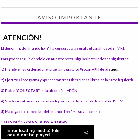
AVISO IMPORTANTE
¡ATENCIÓN!
El denominado "mundo libre" ha censurado la señal del canal ruso de TV RT.
Para poder seguir viéndolo en nuestro portal siga las instrucciones siguientes:
1) Instale
en su ordenador el programa gratuito Proton VPN desde
aquí:
2) Ejecute el programa
y aparecerán tres Ubicaciones libres en la parte izquierda
3) Pulse "CONECTAR"
en la ubicación JAPÓN
4) Vuelva a entrar en nuestra web
y ya podrá disfrutar de la señal de RT TV
5) Maldiga
a los cabecillas del "mundo libre" y a sus ancestros
TELEVISIÓN - CANAL RUSSIA TODAY