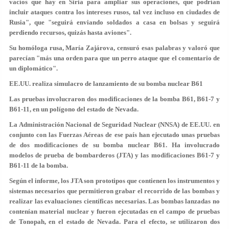
vacíos que hay en Siria para ampliar sus operaciones, que podrían
incluir ataques contra los intereses rusos, tal vez incluso en ciudades de
Rusia", que "seguirá enviando soldados a casa en bolsas y seguirá
perdiendo recursos, quizás hasta aviones".
Su homóloga rusa, María Zajárova, censuró esas palabras y valoró que
parecían "más una orden para que un perro ataque que el comentario de
un diplomático".
EE.UU. realiza simulacro de lanzamiento de su bomba nuclear B61
Las pruebas involucraron dos modificaciones de la bomba B61, B61-7 y
B61-11, en un polígono del estado de Nevada.
La Administración Nacional de Seguridad Nuclear (NNSA) de EE.UU. en
conjunto con las Fuerzas Aéreas de ese país han ejecutado unas pruebas
de dos modificaciones de su bomba nuclear B61. Ha involucrado
modelos de prueba de bombarderos (JTA) y las modificaciones B61-7 y
B61-11 de la bomba.
Según el informe, los JTA son prototipos que contienen los instrumentos y
sistemas necesarios que permitieron grabar el recorrido de las bombas y
realizar las evaluaciones científicas necesarias. Las bombas lanzadas no
contenían material nuclear y fueron ejecutadas en el campo de pruebas
de Tonopah, en el estado de Nevada. Para el efecto, se utilizaron dos