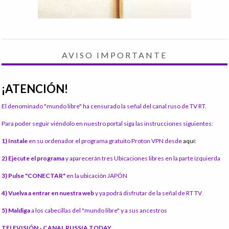
AVISO IMPORTANTE
¡ATENCIÓN!
El denominado "mundo libre" ha censurado la señal del canal ruso de TV RT.
Para poder seguir viéndolo en nuestro portal siga las instrucciones siguientes:
1) Instale
en su ordenador el programa gratuito Proton VPN desde
aquí:
2) Ejecute el programa
y aparecerán tres Ubicaciones libres en la parte izquierda
3) Pulse "CONECTAR"
en la ubicación JAPÓN
4) Vuelva a entrar en nuestra web
y ya podrá disfrutar de la señal de RT TV
5) Maldiga
a los cabecillas del "mundo libre" y a sus ancestros
TELEVISIÓN - CANAL RUSSIA TODAY