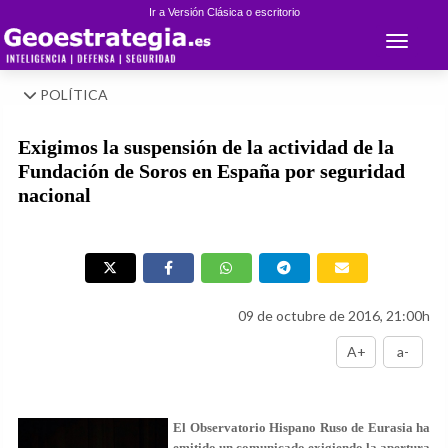
Ir a Versión Clásica o escritorio
Toggle 
POLÍTICA
Exigimos la suspensión de la actividad de la
Fundación de Soros en España por seguridad
nacional
09 de octubre de 2016, 21:00h
A+
a-
El Observatorio Hispano Ruso de Eurasia ha
emitido un comunicado exigiendo la apertura