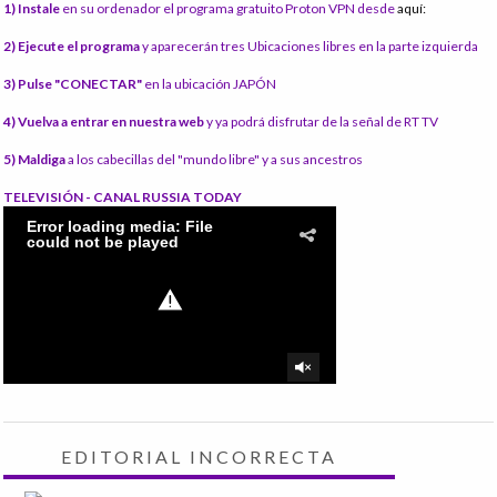
1) Instale
en su ordenador el programa gratuito Proton VPN desde
aquí:
2) Ejecute el programa
y aparecerán tres Ubicaciones libres en la parte izquierda
3) Pulse "CONECTAR"
en la ubicación JAPÓN
4) Vuelva a entrar en nuestra web
y ya podrá disfrutar de la señal de RT TV
5) Maldiga
a los cabecillas del "mundo libre" y a sus ancestros
TELEVISIÓN - CANAL RUSSIA TODAY
EDITORIAL INCORRECTA