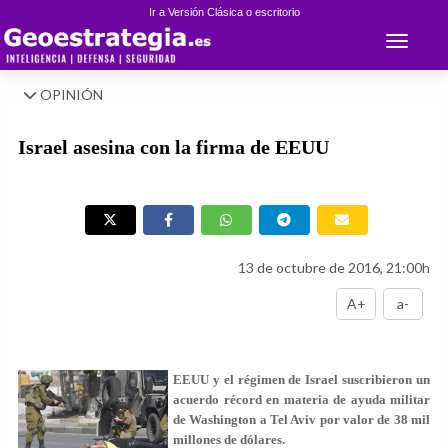
Ir a Versión Clásica o escritorio
Toggle 
OPINIÓN
Israel asesina con la firma de EEUU
13 de octubre de 2016, 21:00h
A+
a-
EEUU y el régimen de Israel suscribieron un
acuerdo récord en materia de ayuda militar
de Washington a Tel Aviv por valor de 38 mil
millones de dólares.