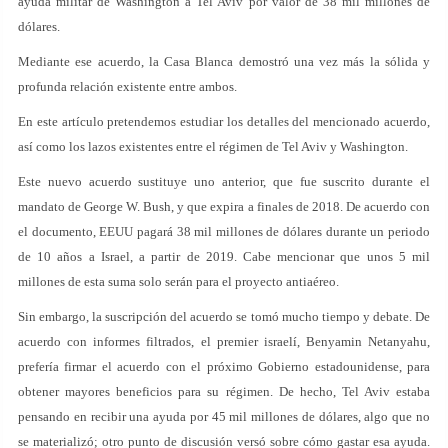
ayuda militar de Washington a Tel Aviv por valor de 38 mil millones de
dólares.
Mediante ese acuerdo, la Casa Blanca demostró una vez más la sólida y
profunda relación existente entre ambos.
En este artículo pretendemos estudiar los detalles del mencionado acuerdo,
así como los lazos existentes entre el régimen de Tel Aviv y Washington.
Este nuevo acuerdo sustituye uno anterior, que fue suscrito durante el
mandato de George W. Bush, y que expira a finales de 2018. De acuerdo con
el documento, EEUU pagará 38 mil millones de dólares durante un periodo
de 10 años a Israel, a partir de 2019. Cabe mencionar que unos 5 mil
millones de esta suma solo serán para el proyecto antiaéreo.
Sin embargo, la suscripción del acuerdo se tomó mucho tiempo y debate. De
acuerdo con informes filtrados, el premier israelí, Benyamin Netanyahu,
prefería firmar el acuerdo con el próximo Gobierno estadounidense, para
obtener mayores beneficios para su régimen. De hecho, Tel Aviv estaba
pensando en recibir una ayuda por 45 mil millones de dólares, algo que no
se materializó; otro punto de discusión versó sobre cómo gastar esa ayuda.