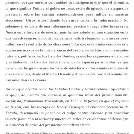
pasando, porque nuestra comunidad de inteligencia dijo que el Kremlin,
lo que significa Putin y el gobierno ruso, están dirigiendo los ataques, la
piratería, sobre las cuentas estadounidenses para influir en nuestras
elecciones. Otros sitios, donde los rusos cortan la información. No
sabemos si se trata de una información precisa y luego ellos la sacaron.
Nunca en la historia de nuestro país hemos estado en una situación en la
que un adversario, un poder extranjero, esté trabajando con fuerza para
influir en el resultado de las elecciones". Lo que es tan interesante de esta
acusación acerca de la interferencia del Gobierno de Rusia en los asuntos
internos, políticos, en los Estados Unidos, es que los regímenes anteriores
y actuales de los Estados Unidos tienen poco espacio para hablar, ya que
tienen una larga y oscura historia de interferir en los asuntos internos de
otras naciones, desde el Medio Oriente a América del Sur, y el asunto del
Euromaidán en Ucrania.
No hay que olvidar cómo los Estados Unidos y Gran Bretaña orquestaron
el golpe de Estado que derrocó al gobierno iraní del primer ministro
socialista, Mohammad Mossadegh, en 1953, o la forma en que el régimen
de Nixon, con las intrigas de Henry Kissinger, el entonces Secretario de
Estado, desempeñó un papel en el golpe contra Allende y su posterior
muerte junto con la tortura y muerte de miles de ciudadanos chilenos que
se pusieron de parte del presidente socialista electo.
Ni tampoco Hillary Clinton, por no hablar de sus némesis
naïve
, Donald