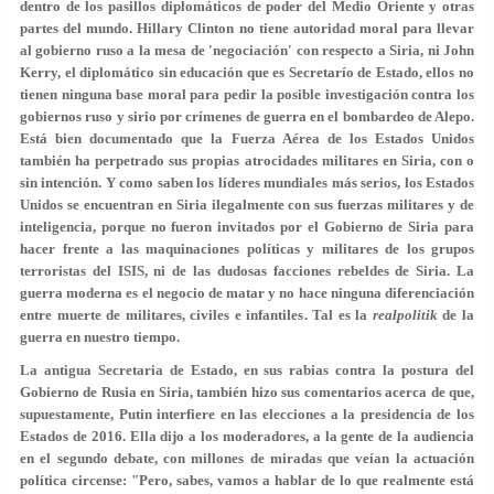
dentro de los pasillos diplomáticos de poder del Medio Oriente y otras
partes del mundo. Hillary Clinton no tiene autoridad moral para llevar
al gobierno ruso a la mesa de 'negociación' con respecto a Siria, ni John
Kerry, el diplomático sin educación que es Secretarío de Estado, ellos no
tienen ninguna base moral para pedir la posible investigación contra los
gobiernos ruso y sirio por crímenes de guerra en el bombardeo de Alepo.
Está bien documentado que la Fuerza Aérea de los Estados Unidos
también ha perpetrado sus propias atrocidades militares en Siria, con o
sin intención. Y como saben los líderes mundiales más serios, los Estados
Unidos se encuentran en Siria ilegalmente con sus fuerzas militares y de
inteligencia, porque no fueron invitados por el Gobierno de Siria para
hacer frente a las maquinaciones políticas y militares de los grupos
terroristas del ISIS, ni de las dudosas facciones rebeldes de Siria. La
guerra moderna es el negocio de matar y no hace ninguna diferenciación
entre muerte de militares, civiles e infantiles. Tal es la
realpolitik
de la
guerra en nuestro tiempo.
La antigua Secretaria de Estado, en sus rabias contra la postura del
Gobierno de Rusia en Siria, también hizo sus comentarios acerca de que,
supuestamente, Putin interfiere en las elecciones a la presidencia de los
Estados de 2016. Ella dijo a los moderadores, a la gente de la audiencia
en el segundo debate, con millones de miradas que veían la actuación
política circense: "Pero, sabes, vamos a hablar de lo que realmente está