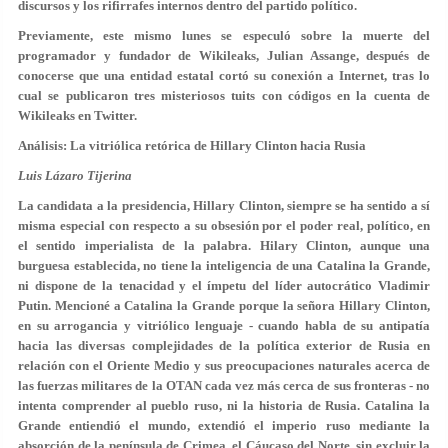
discursos y los rifirrafes internos dentro del partido político.
Previamente, este mismo lunes se especuló sobre la muerte del
programador y fundador de Wikileaks, Julian Assange, después de
conocerse que una entidad estatal cortó su conexión a Internet, tras lo
cual se publicaron tres misteriosos tuits con códigos en la cuenta de
Wikileaks en Twitter.
Análisis: La vitriólica retórica de Hillary Clinton hacia Rusia
Luis Lázaro Tijerina
La candidata a la presidencia, Hillary Clinton, siempre se ha sentido a sí
misma especial con respecto a su obsesión por el poder real, político, en
el sentido imperialista de la palabra. Hilary Clinton, aunque una
burguesa establecida, no tiene la inteligencia de una Catalina la Grande,
ni dispone de la tenacidad y el ímpetu del líder autocrático Vladimir
Putin. Mencioné a Catalina la Grande porque la señora Hillary Clinton,
en su arrogancia y vitriólico lenguaje - cuando habla de su antipatía
hacia las diversas complejidades de la política exterior de Rusia en
relación con el Oriente Medio y sus preocupaciones naturales acerca de
las fuerzas militares de la OTAN cada vez más cerca de sus fronteras - no
intenta comprender al pueblo ruso, ni la historia de Rusia. Catalina la
Grande entiendió el mundo, extendió el imperio ruso mediante la
absorción de la península de Crimea, el Cáucaso del Norte, sin excluir la