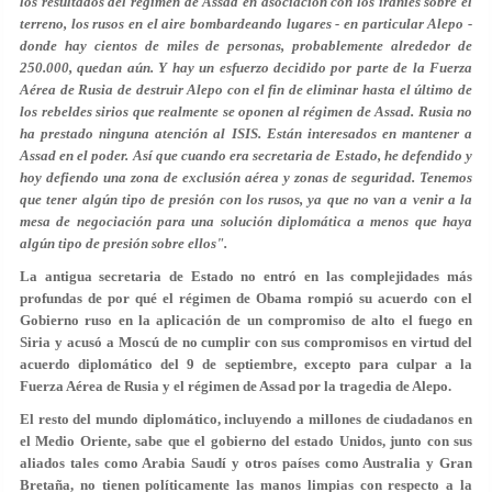
los resultados del régimen de Assad en asociación con los iraníes sobre el
terreno, los rusos en el aire bombardeando lugares - en particular Alepo -
donde hay cientos de miles de personas, probablemente alrededor de
250.000, quedan aún. Y hay un esfuerzo decidido por parte de la Fuerza
Aérea de Rusia de destruir Alepo con el fin de eliminar hasta el último de
los rebeldes sirios que realmente se oponen al régimen de Assad. Rusia no
ha prestado ninguna atención al ISIS. Están interesados en mantener a
Assad en el poder. Así que cuando era secretaria de Estado, he defendido y
hoy defiendo una zona de exclusión aérea y zonas de seguridad. Tenemos
que tener algún tipo de presión con los rusos, ya que no van a venir a la
mesa de negociación para una solución diplomática a menos que haya
algún tipo de presión sobre ellos".
La antigua secretaria de Estado no entró en las complejidades más
profundas de por qué el régimen de Obama rompió su acuerdo con el
Gobierno ruso en la aplicación de un compromiso de alto el fuego en
Siria y acusó a Moscú de no cumplir con sus compromisos en virtud del
acuerdo diplomático del 9 de septiembre, excepto para culpar a la
Fuerza Aérea de Rusia y el régimen de Assad por la tragedia de Alepo.
El resto del mundo diplomático, incluyendo a millones de ciudadanos en
el Medio Oriente, sabe que el gobierno del estado Unidos, junto con sus
aliados tales como Arabia Saudí y otros países como Australia y Gran
Bretaña, no tienen políticamente las manos limpias con respecto a la