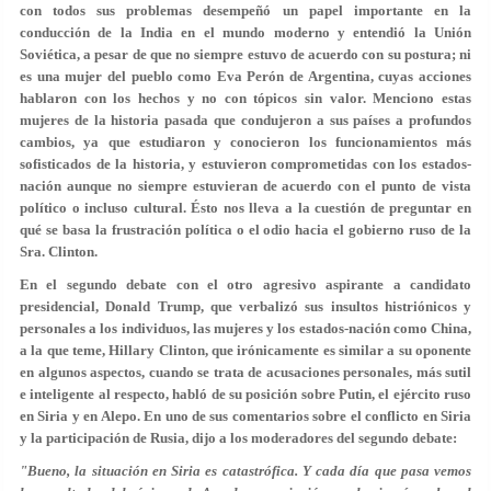
con todos sus problemas desempeñó un papel importante en la
conducción de la India en el mundo moderno y entendió la Unión
Soviética, a pesar de que no siempre estuvo de acuerdo con su postura; ni
es una mujer del pueblo como Eva Perón de Argentina, cuyas acciones
hablaron con los hechos y no con tópicos sin valor. Menciono estas
mujeres de la historia pasada que condujeron a sus países a profundos
cambios, ya que estudiaron y conocieron los funcionamientos más
sofisticados de la historia, y estuvieron comprometidas con los estados-
nación aunque no siempre estuvieran de acuerdo con el punto de vista
político o incluso cultural. Ésto nos lleva a la cuestión de preguntar en
qué se basa la frustración política o el odio hacia el gobierno ruso de la
Sra. Clinton.
En el segundo debate con el otro agresivo aspirante a candidato
presidencial, Donald Trump, que verbalizó sus insultos histriónicos y
personales a los individuos, las mujeres y los estados-nación como China,
a la que teme, Hillary Clinton, que irónicamente es similar a su oponente
en algunos aspectos, cuando se trata de acusaciones personales, más sutil
e inteligente al respecto, habló de su posición sobre Putin, el ejército ruso
en Siria y en Alepo. En uno de sus comentarios sobre el conflicto en Siria
y la participación de Rusia, dijo a los moderadores del segundo debate:
"Bueno, la situación en Siria es catastrófica. Y cada día que pasa vemos