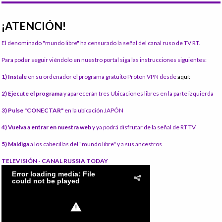
¡ATENCIÓN!
El denominado "mundo libre" ha censurado la señal del canal ruso de TV RT.
Para poder seguir viéndolo en nuestro portal siga las instrucciones siguientes:
1) Instale
en su ordenador el programa gratuito Proton VPN desde
aquí:
2) Ejecute el programa
y aparecerán tres Ubicaciones libres en la parte izquierda
3) Pulse "CONECTAR"
en la ubicación JAPÓN
4) Vuelva a entrar en nuestra web
y ya podrá disfrutar de la señal de RT TV
5) Maldiga
a los cabecillas del "mundo libre" y a sus ancestros
TELEVISIÓN - CANAL RUSSIA TODAY