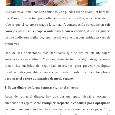
Los cajeros automáticos son cómodos y se pueden usar a cualquier hora del
día. Pero al mismo tiempo conllevan riesgos, entre ellos, ser víctima de un
robo o que el cajero se trague la tarjeta. A continuación se enumeran
seis
consejos para usar el cajero autómático con seguridad
, desde asegurarse
de que nadie está vigilando, tapar las claves y actuar con rapidez en caso de
problemas.
Una de las operaciones más habituales que se realiza en un cajero
automático es sacar dinero. Y este movimiento implica algún riesgo, si no se
toman las medidas de seguridad necesarias para prevenir cualquier
incidencia desagradable, como ver víctima de un robo. Estas son
las claves
para
usar el cajero automático de modo seguro
.
1. Sacar dinero de forma segura: vigilar el entorno
Antes de retirar el dinero, hay que dar un repaso visual al escenario
alrededor del cajero.
Ante cualquier sospecha o conducta poco apropiada
de personas desconocidas
, lo conveniente es renunciar a la operación y