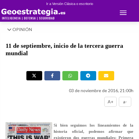
Ir a Versión Clásica o escritorio
Toggle 
OPINIÓN
11 de septiembre, inicio de la tercera guerra
mundial
03 de noviembre de 2016, 21:00h
A+
a-
Si bien seguimos los lineamientos de la
historia oficial, podemos afirmar que
existieron dos guerras mundiales: Primera