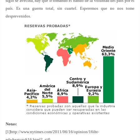
siglo se avecina, hay que ir tomando el bando de la voluntad del país por el
país. Es una guerra total, sin cuartel. Esperemos que no nos tome
desprevenidos.
Notas:
[1]http://www.nytimes.com/2011/06/16/opinion/16iht-
edwheatcroft16.html?_r=0