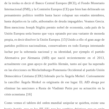
de la troika es decir el Banco Central Europeo (BCE), el Fondo Monetario
Internacional (FMI), y la Comisión Europea (CE) que bien han delineado un
pensamiento político terrible hasta hacer colapsar sus estados miembros,
hasta dejarlos en la calle, atiborrados de deuda impagables. Veamos Grecia.
Bien menciona Joseph Stiglitz premio nobel de economía, cada país de la
Unión Europea sería bueno que vaya optando por una variante de moneda
propia, es decir disolver la Unión Europea. [15] Unido a ello el gran auge de
partidos políticos nacionalistas, conservadores en todo Europa intentando
luchar por la soberanía nacional y su identidad, por ejemplo el partido
Alternativa por Alemania (AfD) que nació recientemente en el 2013,
actualmente con gran apoyo de pueblo Alemán, tanto así que ha superado
en las elecciones en Meckelmburgo-Pomerania Occidental al partido Unión
Democrática Cristiana (CDU) liderado por la Ángela Merkel. Curiosamente
la canciller Ángela Merkel es originaria de ese lugar. EL AfD aboga por
eliminar las sanciones a Rusia de Vladimir Putin por su actuación en la
crisis ucraniana. [16]
Como vemos el tablero del orden mundial unipolar se quiebra, existe una
bestia herida, que es los EE UU, por los cambios drásticos que se están