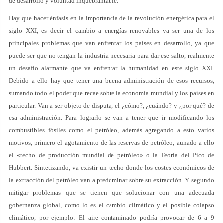
de desarrollo y voluntad inquebrantable.
Hay que hacer énfasis en la importancia de la revolución energética para el
siglo XXI, es decir el cambio a energías renovables va ser una de los
principales problemas que van enfrentar los países en desarrollo, ya que
puede ser que no tengan la industria necesaria para dar ese salto, realmente
un desafío alarmante que va enfrentar la humanidad en este siglo XXI.
Debido a ello hay que tener una buena administración de esos recursos,
sumando todo el poder que recae sobre la economía mundial y los países en
particular. Van a ser objeto de disputa, el ¿cómo?, ¿cuándo? y ¿por qué? de
esa administración. Para lograrlo se van a tener que ir modificando los
combustibles fósiles como el petróleo, además agregando a esto varios
motivos, primero el agotamiento de las reservas de petróleo, aunado a ello
el «techo de producción mundial de petróleo» o la Teoría del Pico de
Hubbert. Sintetizando, va existir un techo donde los costes económicos de
la extracción del petróleo van a predominar sobre su extracción. Y segundo
mitigar problemas que se tienen que solucionar con una adecuada
gobernanza global, como lo es el cambio climático y el posible colapso
climático, por ejemplo: El aire contaminado podría provocar de 6 a 9