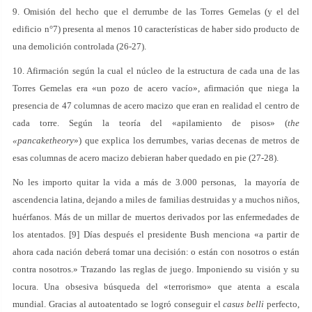
9. Omisión del hecho que el derrumbe de las Torres Gemelas (y el del
edificio n°7) presenta al menos 10 características de haber sido producto de
una demolición controlada (26-27).
10. Afirmación según la cual el núcleo de la estructura de cada una de las
Torres Gemelas era «un pozo de acero vacío», afirmación que niega la
presencia de 47 columnas de acero macizo que eran en realidad el centro de
cada torre. Según la teoría del «apilamiento de pisos» (
the
«pancaketheory
») que explica los derrumbes, varias decenas de metros de
esas columnas de acero macizo debieran haber quedado en pie (27-28).
No les importo quitar la vida a más de 3.000 personas, la mayoría de
ascendencia latina, dejando a miles de familias destruidas y a muchos niños,
huérfanos. Más de un millar de muertos derivados por las enfermedades de
los atentados. [9] Días después el presidente Bush menciona «a partir de
ahora cada nación deberá tomar una decisión: o están con nosotros o están
contra nosotros.» Trazando las reglas de juego. Imponiendo su visión y su
locura. Una obsesiva búsqueda del «terrorismo» que atenta a escala
mundial. Gracias al autoatentado se logró conseguir el
casus belli
perfecto,