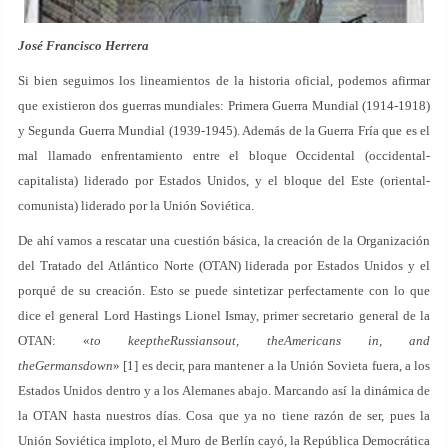
José Francisco Herrera
Si bien seguimos los lineamientos de la historia oficial, podemos afirmar
que existieron dos guerras mundiales: Primera Guerra Mundial (1914-1918)
y Segunda Guerra Mundial (1939-1945). Además de la Guerra Fría que es el
mal llamado enfrentamiento entre el bloque Occidental (occidental-
capitalista) liderado por Estados Unidos, y el bloque del Este (oriental-
comunista) liderado por la Unión Soviética.
De ahí vamos a rescatar una cuestión básica, la creación de la Organización
del Tratado del Atlántico Norte (OTAN) liderada por Estados Unidos y el
porqué de su creación. Esto se puede sintetizar perfectamente con lo que
dice el general Lord Hastings Lionel Ismay, primer secretario general de la
OTAN: «
to keeptheRussiansout, theAmericans in, and
theGermansdown
» [1] es decir, para mantener a la Unión Sovieta fuera, a los
Estados Unidos dentro y a los Alemanes abajo. Marcando así la dinámica de
la OTAN hasta nuestros días. Cosa que ya no tiene razón de ser, pues la
Unión Soviética imploto, el Muro de Berlín cayó, la República Democrática