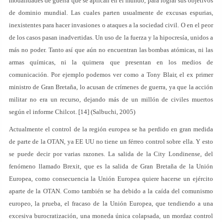
modalidades de guerra que se aplican en el mundo, para lograr sus objetivos
de dominio mundial. Las cuales parten usualmente de excusas espurias,
inexistentes para hacer invasiones o ataques a la sociedad civil. O en el peor
de los casos pasan inadvertidas. Un uso de la fuerza y la hipocresía, unidos a
más no poder. Tanto así que aún no encuentran las bombas atómicas, ni las
armas químicas, ni la quimera que presentan en los medios de
comunicación. Por ejemplo podemos ver como a Tony Blair, el ex primer
ministro de Gran Bretaña, lo acusan de crímenes de guerra, ya que la acción
militar no era un recurso, dejando más de un millón de civiles muertos
según el informe Chilcot. [14] (Salbuchi, 2005)
Actualmente el control de la región europea se ha perdido en gran medida
de parte de la OTAN, ya EE UU no tiene un férreo control sobre ella. Y esto
se puede decir por varias razones. La salida de la City Londinense, del
fenómeno llamado Brexit, que es la salida de Gran Bretaña de la Unión
Europea, como consecuencia la Unión Europea quiere hacerse un ejército
aparte de la OTAN. Como también se ha debido a la caída del comunismo
europeo, la prueba, el fracaso de la Unión Europea, que tendiendo a una
excesiva burocratización, una moneda única colapsada, un mordaz control