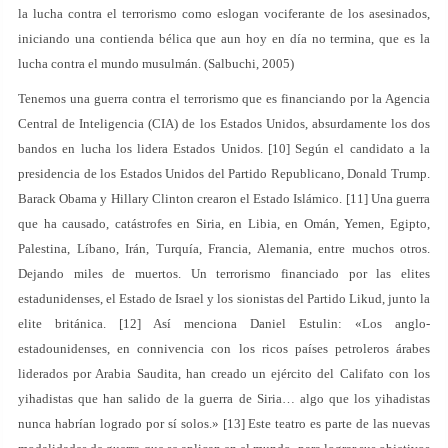
la lucha contra el terrorismo como eslogan vociferante de los asesinados,
iniciando una contienda bélica que aun hoy en día no termina, que es la
lucha contra el mundo musulmán. (Salbuchi, 2005)
Tenemos una guerra contra el terrorismo que es financiando por la Agencia
Central de Inteligencia (CIA) de los Estados Unidos, absurdamente los dos
bandos en lucha los lidera Estados Unidos. [10] Según el candidato a la
presidencia de los Estados Unidos del Partido Republicano, Donald Trump.
Barack Obama y Hillary Clinton crearon el Estado Islámico. [11] Una guerra
que ha causado, catástrofes en Siria, en Libia, en Omán, Yemen, Egipto,
Palestina, Líbano, Irán, Turquía, Francia, Alemania, entre muchos otros.
Dejando miles de muertos. Un terrorismo financiado por las elites
estadunidenses, el Estado de Israel y los sionistas del Partido Likud, junto la
elite británica. [12] Así menciona Daniel Estulin: «Los anglo-
estadounidenses, en connivencia con los ricos países petroleros árabes
liderados por Arabia Saudita, han creado un ejército del Califato con los
yihadistas que han salido de la guerra de Siria… algo que los yihadistas
nunca habrían logrado por sí solos.» [13] Este teatro es parte de las nuevas