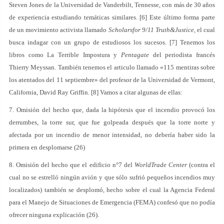
Steven Jones de la Universidad de Vanderbilt, Tennesse, con más de 30 años
de experiencia estudiando temáticas similares. [6] Este último forma parte
de un movimiento activista llamado
Scholarsfor 9/11 Truth&Justice
, el cual
busca indagar con un grupo de estudiosos los sucesos. [7] Tenemos los
libros como La Terrible Impostura y
Pentagate
del periodista francés
Thierry Meyssan. También tenemos el articulo llamado «115 mentiras sobre
los atentados del 11 septiembre» del profesor de la Universidad de Vermont,
California, David Ray Griffin. [8] Vamos a citar algunas de ellas:
7. Omisión del hecho que, dada la hipótesis que el incendio provocó los
derrumbes, la torre sur, que fue golpeada después que la torre norte y
afectada por un incendio de menor intensidad, no debería haber sido la
primera en desplomarse (26)
8. Omisión del hecho que el edificio n°7 del
WorldTrade Center
(contra el
cual no se estrelló ningún avión y que sólo sufrió pequeños incendios muy
localizados) también se desplomó, hecho sobre el cual la Agencia Federal
para el Manejo de Situaciones de Emergencia (FEMA) confesó que no podía
ofrecer ninguna explicación (26).