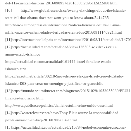
del-11s-cuentan-historia_2016090957d261d30cf2d961f2d22db0.html
[10] http://www.globalresearch.ca/twenty-six-things-about-the-islamic-
state-isil-that-obama-does-not-want-you-to-know-about/5414735
http://www.europapress.es/internacional/noticia-herencia-oculta-11-mas-
millar-muertos-enfermedades-derivadas-atentados-20160911140921.html
[11]http://internacional.elpais.com/internacional/2016/08/11/actualidad/14
[12]https://actualidad.rt.com/actualidad/view/136505-wikileaks-eeuu-
armas-estado-islamico
https://actualidad.rt.com/actualidad/161444-israel-fortalece-estado-
islamico-siria
https://es.sott.net/article/30218-Snowden-revela-que-Israel-creo-el-Estado-
Islamico-ISIS-para-crear-un-enemigo-y-justificar-su-genocidio
[13]https://mundo.sputniknews.com/blogueros/20151029/1053055039/EEUU-
financia-terrorismo.html
http://www.publico.es/politica/daniel-estulin-reino-unido-base.html
[14]http://www.telesurtv.net/news/Tony-Blair-asume-la-responsabilidad-
por-la-invasion-en-Iraq-20160706-0049.html
[15]https://actualidad.rt.com/actualidad/215734-nobel-economia-eurozona-