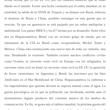
dando en el mundo. Existe una lucha constante por el orden mundial, en su
totalidad, la salida de la OTAN de Turquía y su alianza con Rusia, refuerza
el dominio de Rusia y China, posibles enemigos en esta guerra que se
avecina. Ya que en apariencia se está pujando por un orden multipolar y
multilateral. Los países BRICS y los E7 luchan por su desarrollo. Entre ellos
dos en Hispanoamérica, Brasil con un reciente golpe de estado, por un
informante de la CIA en Brasil como vicepresidente, Michel Temer y
México. China está construyendo una nueva ruta de seda, un cinturón, una
ruta. Desafiando lo existente. También existen muchos conflictos civiles
como Ucrania, la creciente crisis civil en Europa con los refugiados, la
creciente crisis civil en Israel, la creciente crisis civil en EE UU, la aparición
de focos «terroristas» en Argentina y Brasil, las tenciones por las Islas
Artificiales en el Mar Meridional de China. Hispanoamérica va enfrentar a
los imperialismos que quieran devorar su riqueza natural como el agua. La
guerra psicológica en la que la población cae hechizada, molida ante el
atontamiento ingrato producto del consumo masivo de los medios de
comunicación. En fin, se gesta aún el tablero mundial, la próxima guerra del