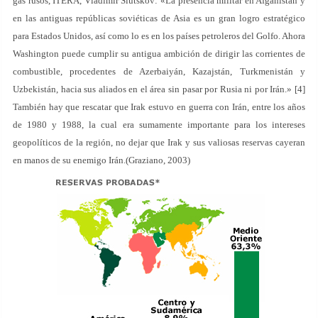
gas rusos, ITERA, Vladimir Slutskov: «La presencia militar en Afganistán y
en las antiguas repúblicas soviéticas de Asia es un gran logro estratégico
para Estados Unidos, así como lo es en los países petroleros del Golfo. Ahora
Washington puede cumplir su antigua ambición de dirigir las corrientes de
combustible, procedentes de Azerbaiyán, Kazajstán, Turkmenistán y
Uzbekistán, hacia sus aliados en el área sin pasar por Rusia ni por Irán.» [4]
También hay que rescatar que Irak estuvo en guerra con Irán, entre los años
de 1980 y 1988, la cual era sumamente importante para los intereses
geopolíticos de la región, no dejar que Irak y sus valiosas reservas cayeran
en manos de su enemigo Irán.(Graziano, 2003)