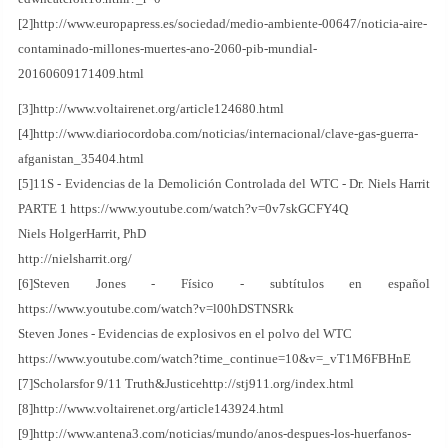
[2]http://www.europapress.es/sociedad/medio-ambiente-00647/noticia-aire-
contaminado-millones-muertes-ano-2060-pib-mundial-
20160609171409.html
[3]http://www.voltairenet.org/article124680.html
[4]http://www.diariocordoba.com/noticias/internacional/clave-gas-guerra-
afganistan_35404.html
[5]11S - Evidencias de la Demolición Controlada del WTC - Dr. Niels Harrit
PARTE 1 https://www.youtube.com/watch?v=0v7skGCFY4Q
Niels HolgerHarrit, PhD
http://nielsharrit.org/
[6]Steven Jones - Físico - subtítulos en español
https://www.youtube.com/watch?v=l00hDSTNSRk
Steven Jones - Evidencias de explosivos en el polvo del WTC
https://www.youtube.com/watch?time_continue=10&v=_vT1M6FBHnE
[7]Scholarsfor 9/11 Truth&Justicehttp://stj911.org/index.html
[8]http://www.voltairenet.org/article143924.html
[9]http://www.antena3.com/noticias/mundo/anos-despues-los-huerfanos-