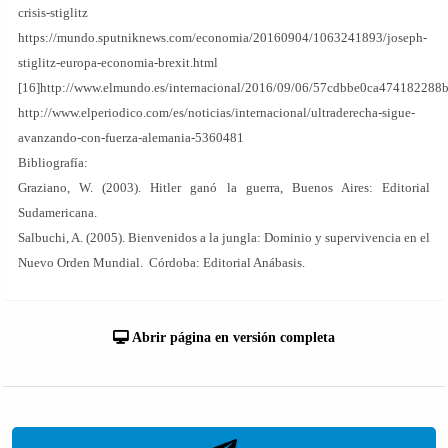
crisis-stiglitz
https://mundo.sputniknews.com/economia/20160904/1063241893/joseph-
stiglitz-europa-economia-brexit.html
[16]http://www.elmundo.es/internacional/2016/09/06/57cdbbe0ca474182288
http://www.elperiodico.com/es/noticias/internacional/ultraderecha-sigue-
avanzando-con-fuerza-alemania-5360481
Bibliografía:
Graziano, W. (2003). Hitler ganó la guerra, Buenos Aires: Editorial
Sudamericana.
Salbuchi, A. (2005). Bienvenidos a la jungla: Dominio y supervivencia en el
Nuevo Orden Mundial. Córdoba: Editorial Anábasis.
Abrir página en versión completa