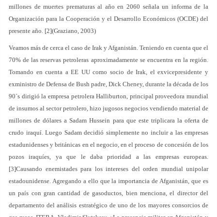
millones de muertes prematuras al año en 2060 señala un informa de la
Organización para la Cooperación y el Desarrollo Económicos (OCDE) del
presente año. [2](Graziano, 2003)
Veamos más de cerca el caso de Irak y Afganistán. Teniendo en cuenta que el
70% de las reservas petroleras aproximadamente se encuentra en la región.
Tomando en cuenta a EE UU como socio de Irak, el exvicepresidente y
exministro de Defensa de Bush padre, Dick Cheney, durante la década de los
90`s dirigió la empresa petrolera Halliburton, principal proveedora mundial
de insumos al sector petrolero, hizo jugosos negocios vendiendo material de
millones de dólares a Sadam Hussein para que este triplicara la oferta de
crudo iraquí. Luego Sadam decidió simplemente no incluir a las empresas
estadunidenses y británicas en el negocio, en el proceso de concesión de los
pozos iraquíes, ya que le daba prioridad a las empresas europeas.
[3]Causando enemistades para los intereses del orden mundial unipolar
estadounidense. Agregando a ello que la importancia de Afganistán, que es
un país con gran cantidad de gasoductos, bien menciona, el director del
departamento del análisis estratégico de uno de los mayores consorcios de