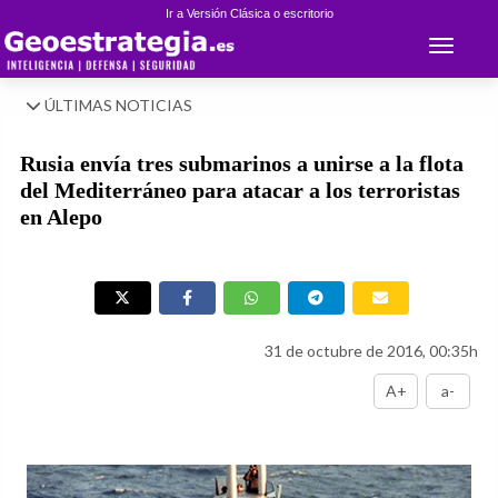
Ir a Versión Clásica o escritorio
Toggle 
ÚLTIMAS NOTICIAS
Rusia envía tres submarinos a unirse a la flota
del Mediterráneo para atacar a los terroristas
en Alepo
31 de octubre de 2016, 00:35h
A+
a-