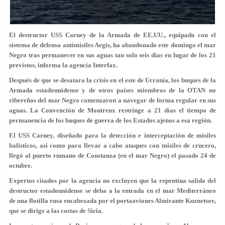
El destructor USS Carney de la Armada de EE.UU., equipado con el
sistema de defensa antimisiles Aegis, ha abandonado este domingo el mar
Negro tras permanecer en sus aguas tan solo seis días en lugar de los 21
previstos, informa la agencia Interfax.
Después de que se desatara
la crisis en el este de Ucrania
, los buques de la
Armada estadounidense y de otros países miembros de la OTAN no
ribereños del mar Negro comenzaron a navegar de forma regular en sus
aguas. La Convención de Montreux restringe a 21 días el tiempo de
permanencia de los buques de guerra de los Estados ajenos a esa región.
El USS Carney, diseñado para la
detección e interceptación de misiles
balísticos
, así como para llevar a cabo ataques con misiles de crucero,
llegó al puerto rumano de Constanza (en el mar Negro) el pasado 24 de
octubre.
Expertos citados por la agencia no excluyen que la repentina salida del
destructor estadounidense se deba a la entrada en el mar Mediterráneo
de una
flotilla rusa
encabezada por el portaaviones Almirante Kuznetsov,
que
se dirige a las costas de Siria
.