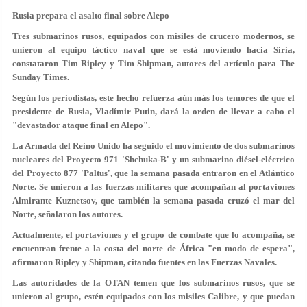
Rusia prepara el asalto final sobre Alepo
Tres submarinos rusos, equipados con misiles de crucero modernos, se
unieron al equipo táctico naval que se está moviendo hacia Siria,
constataron Tim Ripley y Tim Shipman, autores del artículo para The
Sunday Times.
Según los periodistas, este hecho refuerza aún más los temores de que el
presidente de Rusia, Vladímir Putin, dará la orden de llevar a cabo el
"devastador ataque final en Alepo".
La Armada del Reino Unido ha seguido el movimiento de dos submarinos
nucleares del Proyecto 971 'Shchuka-B' y un submarino diésel-eléctrico
del Proyecto 877 'Paltus', que la semana pasada entraron en el Atlántico
Norte. Se unieron a las fuerzas militares que acompañan al portaviones
Almirante Kuznetsov, que también la semana pasada cruzó el mar del
Norte, señalaron los autores.
Actualmente, el portaviones y el grupo de combate que lo acompaña, se
encuentran frente a la costa del norte de África "en modo de espera",
afirmaron Ripley y Shipman, citando fuentes en las Fuerzas Navales.
Las autoridades de la OTAN temen que los submarinos rusos, que se
unieron al grupo, estén equipados con los misiles Calibre, y que puedan