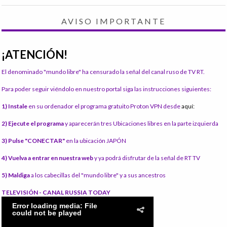
AVISO IMPORTANTE
¡ATENCIÓN!
El denominado "mundo libre" ha censurado la señal del canal ruso de TV RT.
Para poder seguir viéndolo en nuestro portal siga las instrucciones siguientes:
1) Instale
en su ordenador el programa gratuito Proton VPN desde
aquí:
2) Ejecute el programa
y aparecerán tres Ubicaciones libres en la parte izquierda
3) Pulse "CONECTAR"
en la ubicación JAPÓN
4) Vuelva a entrar en nuestra web
y ya podrá disfrutar de la señal de RT TV
5) Maldiga
a los cabecillas del "mundo libre" y a sus ancestros
TELEVISIÓN - CANAL RUSSIA TODAY