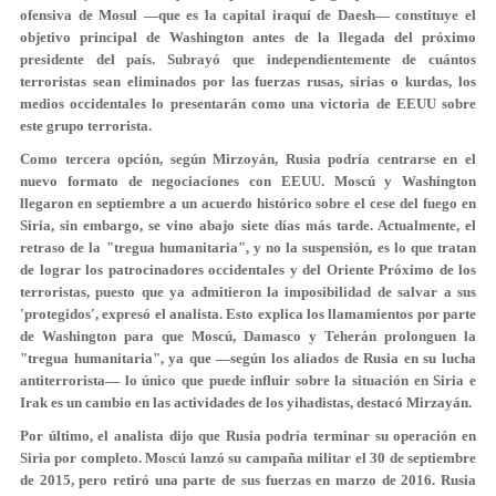
ofensiva de Mosul —que es la capital iraquí de Daesh— constituye el
objetivo principal de Washington antes de la llegada del próximo
presidente del país. Subrayó que independientemente de cuántos
terroristas sean eliminados por las fuerzas rusas, sirias o kurdas, los
medios occidentales lo presentarán como una victoria de EEUU sobre
este grupo terrorista.
Como tercera opción, según Mirzoyán, Rusia podría centrarse en el
nuevo formato de negociaciones con EEUU. Moscú y Washington
llegaron en septiembre a un acuerdo histórico sobre el cese del fuego en
Siria, sin embargo, se vino abajo siete días más tarde. Actualmente, el
retraso de la "tregua humanitaria", y no la suspensión, es lo que tratan
de lograr los patrocinadores occidentales y del Oriente Próximo de los
terroristas, puesto que ya admitieron la imposibilidad de salvar a sus
'protegidos', expresó el analista. Esto explica los llamamientos por parte
de Washington para que Moscú, Damasco y Teherán prolonguen la
"tregua humanitaria", ya que —según los aliados de Rusia en su lucha
antiterrorista— lo único que puede influir sobre la situación en Siria e
Irak es un cambio en las actividades de los yihadistas, destacó Mirzayán.
Por último, el analista dijo que Rusia podría terminar su operación en
Siria por completo. Moscú lanzó su campaña militar el 30 de septiembre
de 2015, pero retiró una parte de sus fuerzas en marzo de 2016. Rusia