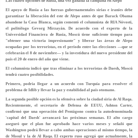
Las cuatro opciones de Rusia, una vez ganada la campaña en Alepo
El apoyo de Rusia a las fuerzas gubernamentales sirias e iraníes debe
garantizar la liberación del este de Alepo antes de que Barack Obama
abandone la Casa Blanca, según comentó el columnista de RIA Nóvosti,
el politólogo Gevorg Mirzayán. De acuerdo con el experto de la
Universidad Financiera de Rusia, Moscú tiene suficiente tiempo para
"obtener una victoria impresionante" y liberar las áreas de Alepo
ocupadas por los terroristas, en el período entre las elecciones —que se
celebrarán el 8 de noviembre— y la investidura del nuevo presidente del
país el 20 de enero del año que viene.
El columnista indicó que tras eliminar a los terroristas de Daesh, Moscú
tendrá cuatro posibilidades.
Primero, podría llegar a un acuerdo con Turquía para resolver el
problema de Idlib y llevar la paz y estabilidad al país otomano.
La segunda posible opción es la ofensiva sobre la ciudad siria de Al Raqa.
Recientemente, el secretario de Defensa de EEUU, Ashton Carter,
confirmó que una operación del Pentágono contra la autodenominada
'capital del Daesh' arrancará las próximas semanas. El alto cargo
aseguró que el plan fue aprobado hace varios meses y señaló que
Washington podrá llevar a cabo ambas operaciones al mismo tiempo, la
de Mosul y la de Al Raqa. El experto ruso agregó que actualmente, la