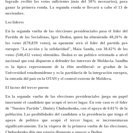
logrado recibir los votos suficientes (más del 50% necesarios), para
ganar la primera ronda. La segunda ronda se llevará a cabo el 13 de
noviembre.
Los líderes
En la segunda vuelta de las elecciones presidenciales pasa el líder del
Partido de los Socialistas, Igor Dodon, quien ha obteniendo 48,26% de
los votos (678,839 votos), su oponente será el lider del partido pro
europeo "La acción y la solidaridad", Maia Sandu, con 38.42% de los
votos (540,432 votos) obtenidos. Dodon es un político orientado a nivel
nacional que está dispuesto a defender los intereses de Moldavia. Sandhu
es la tipica representante de la élite neoliberal: se graduo de la
Universidad estadounidense y es la partidaria de la integración europea,
la entrada del pais en la OTAN y el control externo de Moldova.
El factor del tercer puesto
En la segunda vuelta de las elecciones presidenciales juega un papel
imortante el candidato que ocupó el tercer lugar. En este caso es el líder
de "Nuestro Partido", Dmitry Chubashenko, con el apoyo de 6.01% de la
población. Las posibilidades del candidato a la presidencia que tenga el
apoyo de politico que ocupó el tercer lugar, se incrementaran
significativamente. En la víspera de la primera vuelta de las elecciones,
Chubashenko dijo que estaría dispuesto a apoyar a Dodon.