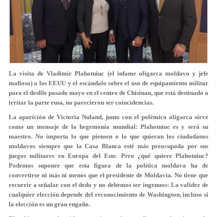
La visita de Vladimir Plahotniuc (el infame oligarca moldavo y jefe
mafioso) a los EEUU y el escándalo sobre el uso de equipamiento militar
para el desfile pasado mayo en el centro de Chisinau, que está destinado a
irritar la parte rusa, no parecieron ser coincidencias.
La aparición de Victoria Nuland, junto con el polémico oligarca sirve
como un mensaje de la hegemonía mundial: Plahotniuc es y será su
maestro. No importa lo que piensen o lo que quieran los ciudadanos
moldavos siempre que la Casa Blanca esté más preocupada por sus
juegos militares en Europa del Este. Pero ¿qué quiere Plahotniuc?
Podemos suponer que esta figura de la política moldava ha de
convertirse ni más ni menos que el presidente de Moldavia. No tiene que
recurrir a señalar con el dedo y no debemos ser ingenuos: La validez de
cualquier elección depende del reconocimiento de Washington, incluso si
la elección es un gran engaño.