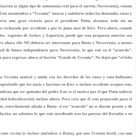
ización (o algún tipo de autonomía real para el sureste, Novorrusia), estatus
. Esto mantendría a “Ucrania” intacta y satisfaría todas las demandas rusas y
ería una gran victoria para el presidente Putin, alcanzar todo sin un
a rechazado por occidente y por la junta nazi de Kiev. Pero ahora, cuando
 las regiones de Jarkov y Zaporiyia, puede que esta propuesta anterior sea
Pero ahora ello NO debería ser interesante para Rusia y Novorrusia, a menos
ad de futura independencia para Novorrusia, lo que esté en el “acuerdo”.
para regresar ahora al fascista “Estado de Ucrania”. No dejen que “el lobo
na Ucrania neutral y unida con los derechos de los rusos y ruso-hablantes
robable que los nazis y fascistas en Kiev o incluso occidente acepten esto,
tendrían que ser quitados del poder. Este es el motivo por el que Putin todavía
idad federalización) incluso ahora. Pero creo que él está preparado para el
te, estrechamente aliada a Rusia- si ese “acuerdo” no se discute pronto y de
lación, no sabemos lo que está sucediendo tras las puertas del Kremlin o en
como vecina (o incluso uniéndose a Rusia), que una Ucrania hostil, con una