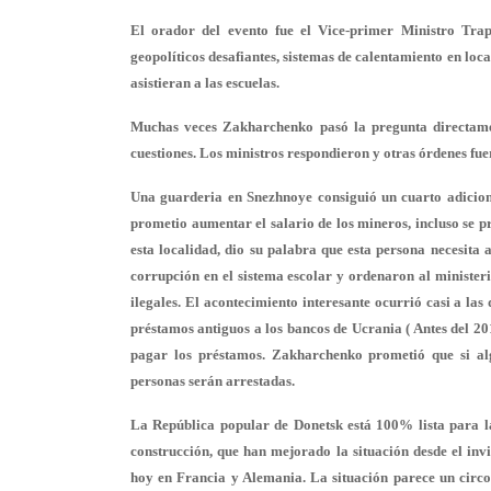
El orador del evento fue el Vice-primer Ministro Trape
geopolíticos desafiantes, sistemas de calentamiento en loc
asistieran a las escuelas.
Muchas veces Zakharchenko pasó la pregunta directament
cuestiones. Los ministros respondieron y otras órdenes fue
Una guarderia en Snezhnoye consiguió un cuarto adiciona
prometio aumentar el salario de los mineros, incluso se
esta localidad, dio su palabra que esta persona necesita
corrupción en el sistema escolar y ordenaron al ministeri
ilegales. El acontecimiento interesante ocurrió casi a las 
préstamos antiguos a los bancos de Ucrania ( Antes del 20
pagar los préstamos. Zakharchenko prometió que si alg
personas serán arrestadas.
La República popular de Donetsk está 100% lista para la
construcción, que han mejorado la situación desde el in
hoy en Francia y Alemania. La situación parece un circo 