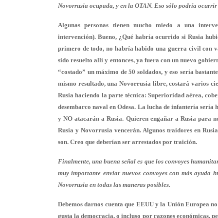
Novorrusia ocupada, y en la OTAN. Eso sólo podría ocurrir s
Algunas personas tienen mucho miedo a una interven
intervención). Bueno, ¿Qué habría ocurrido si Rusia hub
primero de todo, no habría habido una guerra civil con v
sido resuelto allí y entonces, ya fuera con un nuevo gobie
“costado” un máximo de 50 soldados, y eso sería bastante
mismo resultado, una Novorrusia libre, costará varios cie
Rusia haciendo la parte técnica: Superioridad aérea, cober
desembarco naval en Odesa. La lucha de infantería sería h
y NO atacarán a Rusia. Quieren engañar a Rusia para no
Rusia y Novorrusia vencerán. Algunos traidores en Rusia
son. Creo que deberían ser arrestados por traición.
Finalmente, una buena señal es que los convoyes humanitari
muy importante enviar nuevos convoyes con más ayuda huma
Novorrusia en todas las maneras posibles.
Debemos darnos cuenta que EEUU y la Unión Europea no e
gusta la democracia, o incluso por razones económicas, p