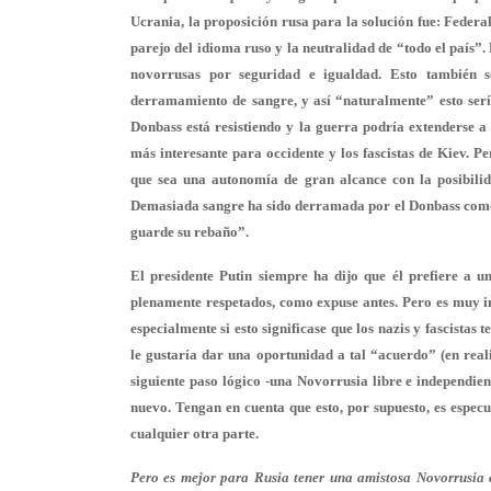
Ucrania, la proposición rusa para la solución fue: Federal
parejo del idioma ruso y la neutralidad de “todo el país”
novorrusas por seguridad e igualdad. Esto también s
derramamiento de sangre, y así “naturalmente” esto serí
Donbass está resistiendo y la guerra podría extenderse a
más interesante para occidente y los fascistas de Kiev. 
que sea una autonomía de gran alcance con la posibilid
Demasiada sangre ha sido derramada por el Donbass como 
guarde su rebaño”.
El presidente Putin siempre ha dijo que él prefiere a u
plenamente respetados, como expuse antes. Pero es muy imp
especialmente si esto significase que los nazis y fascistas 
le gustaría dar una oportunidad a tal “acuerdo” (en real
siguiente paso lógico -una Novorrusia libre e independien
nuevo. Tengan en cuenta que esto, por supuesto, es especu
cualquier otra parte.
Pero es mejor para Rusia tener una amistosa Novorrusia 