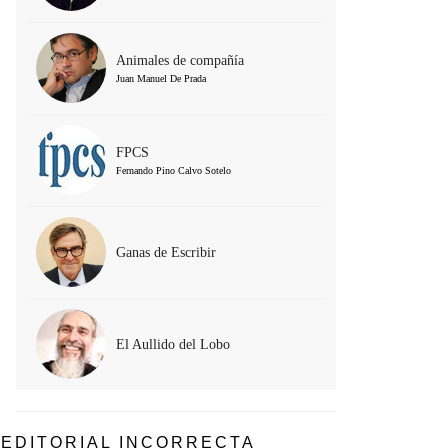
Animales de compañía
Juan Manuel De Prada
FPCS
Fernando Pino Calvo Sotelo
Ganas de Escribir
El Aullido del Lobo
EDITORIAL INCORRECTA