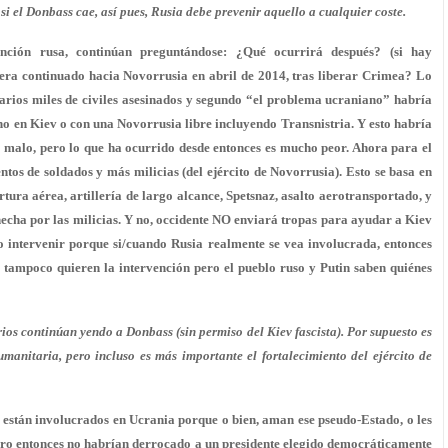
i el Donbass cae, así pues, Rusia debe prevenir aquello a cualquier coste.
ción rusa, continúan preguntándose: ¿Qué ocurrirá después? (si hay
iera continuado hacia Novorrusia en abril de 2014, tras liberar Crimea? Lo
arios miles de civiles asesinados y segundo “el problema ucraniano” habría
rno en Kiev o con una Novorrusia libre incluyendo Transnistria. Y esto habría
 malo, pero lo que ha ocurrido desde entonces es mucho peor. Ahora para el
ntos de soldados y más milicias (del ejército de Novorrusia). Esto se basa en
tura aérea, artillería de largo alcance, Spetsnaz, asalto aerotransportado, y
echa por las milicias. Y no, occidente NO enviará tropas para ayudar a Kiev
 intervenir porque si/cuando Rusia realmente se vea involucrada, entonces
 tampoco quieren la intervención pero el pueblo ruso y Putin saben quiénes
os continúan yendo a Donbass (sin permiso del Kiev fascista). Por supuesto es
nitaria, pero incluso es más importante el fortalecimiento del ejército de
stán involucrados en Ucrania porque o bien, aman ese pseudo-Estado, o les
ero entonces no habrían derrocado a un presidente elegido democráticamente