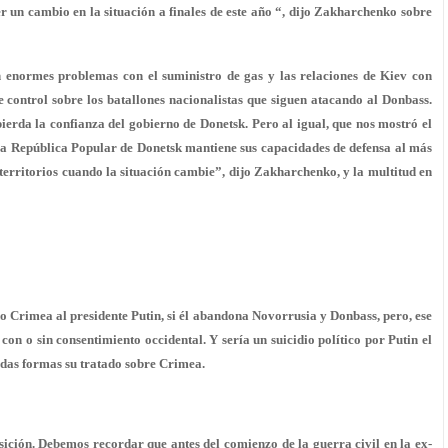
er un cambio en la situación a finales de este año “, dijo Zakharchenko sobre
n enormes problemas con el suministro de gas y las relaciones de Kiev con
control sobre los batallones nacionalistas que siguen atacando al Donbass.
erda la confianza del gobierno de Donetsk. Pero al igual, que nos mostró el
La República Popular de Donetsk mantiene sus capacidades de defensa al más
 territorios cuando la situación cambie”, dijo Zakharchenko, y la multitud en
 Crimea al presidente Putin, si él abandona Novorrusia y Donbass, pero, ese
n o sin consentimiento occidental. Y sería un suicidio político por Putin el
das formas su tratado sobre Crimea.
ición. Debemos recordar que antes del comienzo de la guerra civil en la ex-