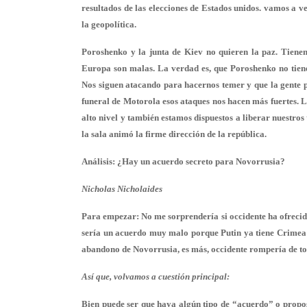
resultados de las elecciones de Estados unidos. vamos a v
la geopolítica.
Poroshenko y la junta de Kiev no quieren la paz. Tiene
Europa son malas. La verdad es, que Poroshenko no tiene 
Nos siguen atacando para hacernos temer y que la gente pi
funeral de Motorola esos ataques nos hacen más fuertes. 
alto nivel y también estamos dispuestos a liberar nuestros
la sala animó la firme dirección de la república.
Análisis: ¿Hay un acuerdo secreto para Novorrusia?
Nicholas Nicholaides
Para empezar: No me sorprendería si occidente ha ofrecido
sería un acuerdo muy malo porque Putin ya tiene Crimea co
abandono de Novorrusia, es más, occidente rompería de to
Así que, volvamos a cuestión principal:
Bien puede ser que haya algún tipo de “acuerdo” o propos