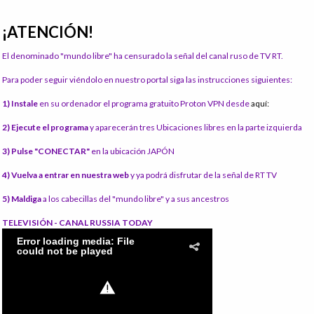
¡ATENCIÓN!
El denominado "mundo libre" ha censurado la señal del canal ruso de TV RT.
Para poder seguir viéndolo en nuestro portal siga las instrucciones siguientes:
1) Instale
en su ordenador el programa gratuito Proton VPN desde
aquí:
2) Ejecute el programa
y aparecerán tres Ubicaciones libres en la parte izquierda
3) Pulse "CONECTAR"
en la ubicación JAPÓN
4) Vuelva a entrar en nuestra web
y ya podrá disfrutar de la señal de RT TV
5) Maldiga
a los cabecillas del "mundo libre" y a sus ancestros
TELEVISIÓN - CANAL RUSSIA TODAY