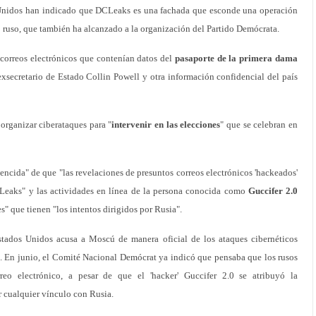
 Unidos han indicado que DCLeaks es una fachada que esconde una operación
o ruso, que también ha alcanzado a la organización del Partido Demócrata.
 correos electrónicos que contenían datos del
pasaporte de la primera dama
xsecretario de Estado Collin Powell y otra información confidencial del país
rganizar ciberataques para "
intervenir en las elecciones
" que se celebran en
encida" de que "las revelaciones de presuntos correos electrónicos 'hackeados'
eaks" y las actividades en línea de la persona conocida como
Guccifer 2.0
" que tienen "los intentos dirigidos por Rusia".
tados Unidos acusa a Moscú de manera oficial de los ataques cibernéticos
. En junio, el Comité Nacional Demócrat ya indicó que pensaba que los rusos
reo electrónico, a pesar de que el 'hacker' Guccifer 2.0 se atribuyó la
r cualquier vínculo con Rusia.