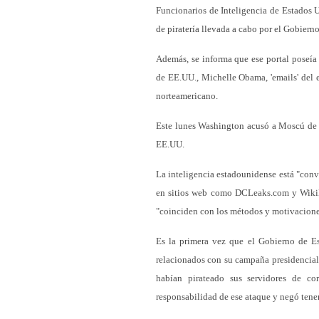
Funcionarios de Inteligencia de Estados
de piratería llevada a cabo por el Gobiern
Además, se informa que ese portal poseía
de EE.UU., Michelle Obama, 'emails' del e
norteamericano.
Este lunes Washington acusó a Moscú de o
EE.UU.
La inteligencia estadounidense está "conv
en sitios web como DCLeaks.com y WikiL
"coinciden con los métodos y motivaciones
Es la primera vez que el Gobierno de Es
relacionados con su campaña presidencial
habían pirateado sus servidores de cor
responsabilidad de ese ataque y negó tene