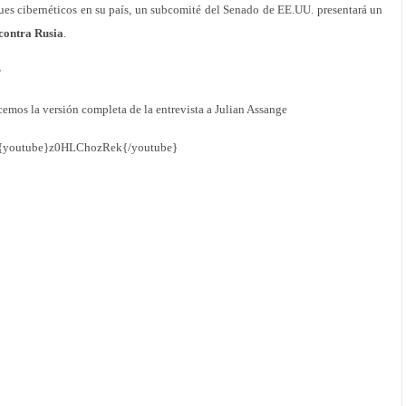
ues cibernéticos en su país, un subcomité del Senado de EE.UU. presentará un
contra Rusia
.
r
cemos la versión completa de la entrevista a Julian Assange
{youtube}z0HLChozRek{/youtube}