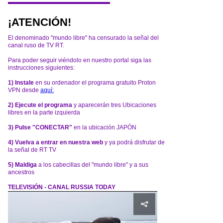
¡ATENCIÓN!
El denominado "mundo libre" ha censurado la señal del
canal ruso de TV RT.
Para poder seguir viéndolo en nuestro portal siga las
instrucciones siguientes:
1) Instale
en su ordenador el programa gratuito Proton
VPN desde
aquí:
2) Ejecute el programa
y aparecerán tres Ubicaciones
libres en la parte izquierda
3) Pulse "CONECTAR"
en la ubicación JAPÓN
4) Vuelva a entrar en nuestra web
y ya podrá disfrutar de
la señal de RT TV
5) Maldiga
a los cabecillas del "mundo libre" y a sus
ancestros
TELEVISIÓN - CANAL RUSSIA TODAY