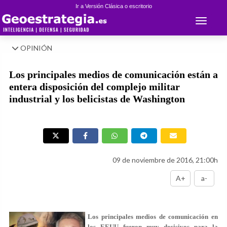
Ir a Versión Clásica o escritorio
Toggle 
OPINIÓN
Los principales medios de comunicación están a
entera disposición del complejo militar
industrial y los belicistas de Washington
09 de noviembre de 2016, 21:00h
A+
a-
Los principales medios de comunicación en
los EEUU fueron muy decisivos para la