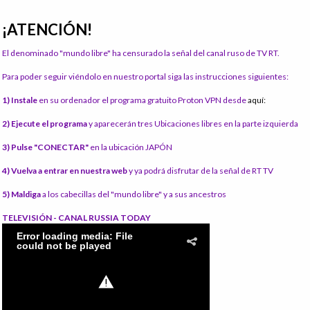
¡ATENCIÓN!
El denominado "mundo libre" ha censurado la señal del canal ruso de TV RT.
Para poder seguir viéndolo en nuestro portal siga las instrucciones siguientes:
1) Instale
en su ordenador el programa gratuito Proton VPN desde
aquí:
2) Ejecute el programa
y aparecerán tres Ubicaciones libres en la parte izquierda
3) Pulse "CONECTAR"
en la ubicación JAPÓN
4) Vuelva a entrar en nuestra web
y ya podrá disfrutar de la señal de RT TV
5) Maldiga
a los cabecillas del "mundo libre" y a sus ancestros
TELEVISIÓN - CANAL RUSSIA TODAY