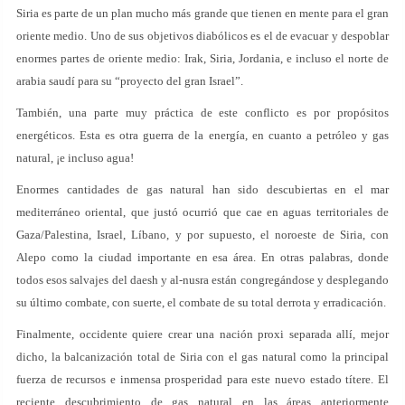
Siria es parte de un plan mucho más grande que tienen en mente para el gran
oriente medio. Uno de sus objetivos diabólicos es el de evacuar y despoblar
enormes partes de oriente medio: Irak, Siria, Jordania, e incluso el norte de
arabia saudí para su “proyecto del gran Israel”.
También, una parte muy práctica de este conflicto es por propósitos
energéticos. Esta es otra guerra de la energía, en cuanto a petróleo y gas
natural, ¡e incluso agua!
Enormes cantidades de gas natural han sido descubiertas en el mar
mediterráneo oriental, que justó ocurrió que cae en aguas territoriales de
Gaza/Palestina, Israel, Líbano, y por supuesto, el noroeste de Siria, con
Alepo como la ciudad importante en esa área. En otras palabras, donde
todos esos salvajes del daesh y al-nusra están congregándose y desplegando
su último combate, con suerte, el combate de su total derrota y erradicación.
Finalmente, occidente quiere crear una nación proxi separada allí, mejor
dicho, la balcanización total de Siria con el gas natural como la principal
fuerza de recursos e inmensa prosperidad para este nuevo estado títere. El
reciente descubrimiento de gas natural en las áreas anteriormente