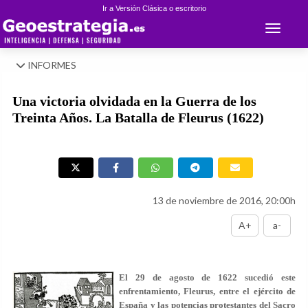
Ir a Versión Clásica o escritorio
Toggle 
INFORMES
Una victoria olvidada en la Guerra de los
Treinta Años. La Batalla de Fleurus (1622)
13 de noviembre de 2016, 20:00h
A+
a-
El 29 de agosto de 1622 sucedió este
enfrentamiento, Fleurus, entre el ejército de
España y las potencias protestantes del Sacro