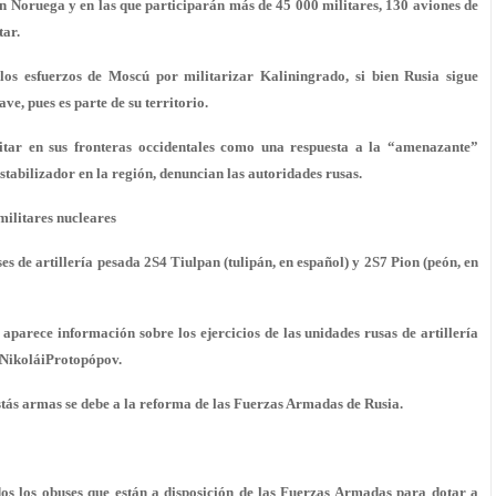
en Noruega y en las que participarán más de 45 000 militares, 130 aviones de
tar.
s esfuerzos de Moscú por militarizar Kaliningrado, si bien Rusia sigue
ve, pues es parte de su territorio.
itar en sus fronteras occidentales como una respuesta a la “amenazante”
estabilizador en la región, denuncian las autoridades rusas.
militares nucleares
s de artillería pesada 2S4 Tiulpan (tulipán, en español) y 2S7 Pion (peón, en
aparece información sobre los ejercicios de las unidades rusas de artillería
ikNikoláiProtopópov.
stás armas se debe a la reforma de las Fuerzas Armadas de Rusia.
os los obuses que están a disposición de las Fuerzas Armadas para dotar a