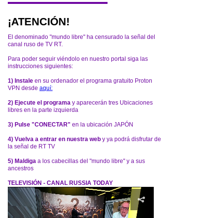
¡ATENCIÓN!
El denominado "mundo libre" ha censurado la señal del
canal ruso de TV RT.
Para poder seguir viéndolo en nuestro portal siga las
instrucciones siguientes:
1) Instale
en su ordenador el programa gratuito Proton
VPN desde
aquí:
2) Ejecute el programa
y aparecerán tres Ubicaciones
libres en la parte izquierda
3) Pulse "CONECTAR"
en la ubicación JAPÓN
4) Vuelva a entrar en nuestra web
y ya podrá disfrutar de
la señal de RT TV
5) Maldiga
a los cabecillas del "mundo libre" y a sus
ancestros
TELEVISIÓN - CANAL RUSSIA TODAY