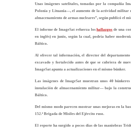
Unas imágenes satelitales, tomadas por la compañía Ima
Polonia y Lituania—, el aumento de la actividad militar r
almacenamiento de armas nucleares
”, según publicó el m
El informe de ImageSat refuerza los
hallazgos
de una conc
en inglés) en junio, según la cual, podría haber modern
Báltico.
Al ofrecer tal información, el director del departament
excavado y fortalecido antes de que se cubriera de nue
ImageSat apunta a actualizaciones en el mismo búnker.
Las imágenes de ImageSat muestran unos 40 búnkeres 
instalación de almacenamiento militar— bajo la constru
Báltico.
Del mismo modo parecen mostrar unas mejoras en la base
152.ª Brigada de Misiles del Ejército ruso.
El reporte ha surgido a pocos días de las maniobras Tri