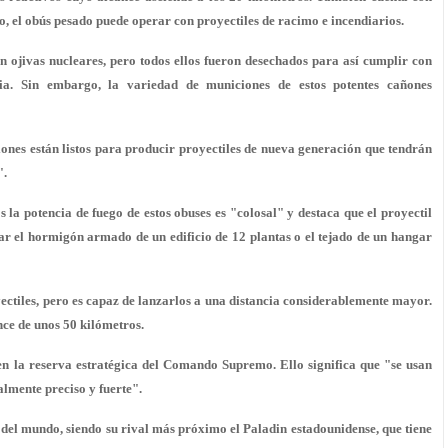
co, el obús pesado puede operar con proyectiles de racimo e incendiarios.
on ojivas nucleares, pero todos ellos fueron desechados para así cumplir con
usia. Sin embargo, la variedad de municiones de estos potentes cañones
ones están listos para producir proyectiles de nueva generación que tendrán
".
 la potencia de fuego de estos obuses es "colosal" y destaca que el proyectil
r el hormigón armado de un edificio de 12 plantas o el tejado de un hangar
ctiles, pero es capaz de lanzarlos a una distancia considerablemente mayor.
nce de unos 50 kilómetros.
 en la reserva estratégica del Comando Supremo. Ello significa que "se usan
almente preciso y fuerte".
del mundo, siendo su rival más próximo el Paladin estadounidense, que tiene