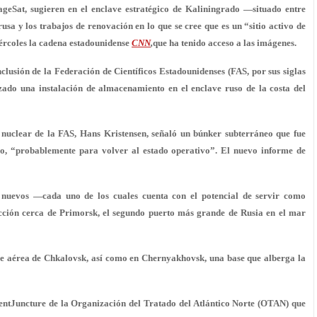
geSat, sugieren en el enclave estratégico de Kaliningrado —situado entre
usa y los trabajos de renovación en lo que se cree que es un “
sitio activo de
iércoles la cadena estadounidense
CNN
,
que ha tenido acceso a las imágenes.
lusión de la Federación de Científicos Estadounidenses (FAS, por sus siglas
izado una instalación de almacenamiento en el enclave ruso de la costa del
o nuclear de la FAS, Hans Kristensen, señaló un búnker subterráneo que fue
vo, “probablemente para volver al estado operativo”. El nuevo informe de
nuevos —cada uno de los cuales cuenta con el potencial de servir como
cción cerca de Primorsk, el segundo puerto más grande de Rusia en el mar
 aérea de Chkalovsk, así como en Chernyakhovsk, una base que alberga la
dentJuncture de la Organización del Tratado del Atlántico Norte (OTAN) que