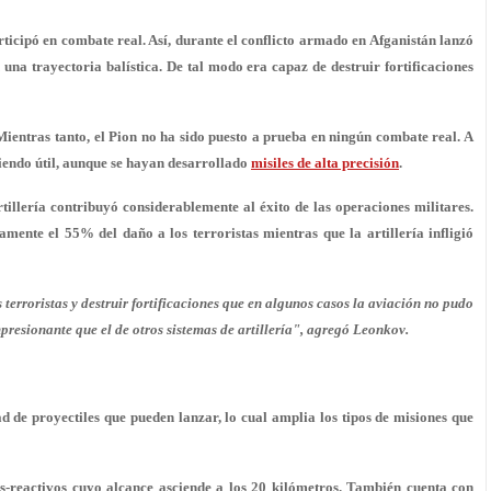
articipó en combate real. Así, durante el conflicto armado en Afganistán lanzó
 una trayectoria balística. De tal modo era capaz de destruir fortificaciones
ientras tanto, el Pion no ha sido puesto a prueba en ningún combate real. A
 siendo útil, aunque se hayan desarrollado
misiles de alta precisión
.
rtillería contribuyó considerablemente al éxito de las operaciones militares.
mente el 55% del daño a los terroristas mientras que la artillería infligió
s terroristas y destruir fortificaciones que en algunos casos la aviación no pudo
resionante que el de otros sistemas de artillería", agregó Leonkov.
 de proyectiles que pueden lanzar, lo cual amplia los tipos de misiones que
os-reactivos cuyo alcance asciende a los 20 kilómetros. También cuenta con