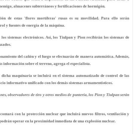
nemigo, almacenes subterráneos y fortificaciones de hormigón.
ón de estas 'flores mortíferas' rusas es su movilidad. Para ello serán
ol y fuentes de energía de la máquina.
os sistemas electrónicos. Así, los Tiulpan y Pion recibirán los sistemas de
nzados.
ionamiento del cañón y el fuego se efectuarán de manera automática. Además,
 información sobre el terreno, agrega el especialista.
dicha maquinaría se incluirá en el sistema automatizado de control de las
acio informativo unificado con los demás sistemas armamentísticos.
ones, observadores de tiro y otros medios de puntería, los Pion y Tiulpan serán
contará con la protección nuclear que incluirá nuevos filtros, ventilación y
 podrán operar en la proximidad inmediata de una explosión nuclear.