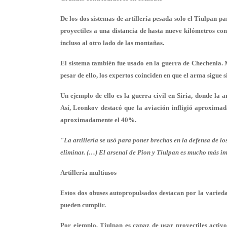
De los dos sistemas de artillería pesada solo el Tiulpan p
proyectiles a una distancia de hasta nueve kilómetros con
incluso al otro lado de las montañas.
El sistema también fue usado en la guerra de Chechenia. M
pesar de ello, los expertos coinciden en que el arma sigue
Un ejemplo de ello es la guerra civil en Siria, donde la a
Así, Leonkov destacó que la aviación infligió aproximada
aproximadamente el 40%.
"La artillería se usó para poner brechas en la defensa de lo
eliminar. (…) El arsenal de Pion y Tiulpan es mucho más imp
Artillería multiusos
Estos dos obuses autopropulsados destacan por la variedad
pueden cumplir.
Por ejemplo, Tiulpan es capaz de usar proyectiles activ