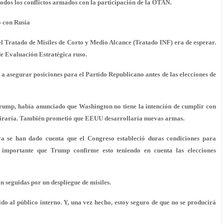
todos los conflictos armados con la participación de la OTAN.
o con Rusia
l Tratado de Misiles de Corto y Medio Alcance (Tratado INF) era de esperar.
 de Evaluación Estratégica ruso.
 a asegurar posiciones para el Partido Republicano antes de las elecciones de
Trump, había anunciado que Washington no tiene la intención de cumplir con
etiraría. También prometió que EEUU desarrollaría nuevas armas.
ya se han dado cuenta que el Congreso estableció duras condiciones para
s importante que Trump confirme esto teniendo en cuenta las elecciones
n seguidas por un despliegue de misiles.
gido al público interno. Y, una vez hecho, estoy seguro de que no se producirá