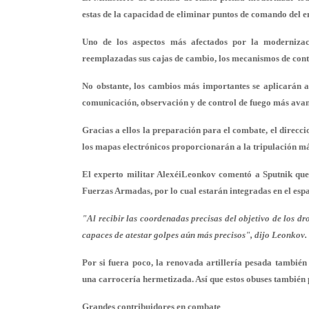
estas de la capacidad de eliminar puntos de comando del e
Uno de los aspectos más afectados por la modernizaci
reemplazadas sus cajas de cambio, los mecanismos de contr
No obstante, los cambios más importantes se aplicarán a l
comunicación, observación y de control de fuego más ava
Gracias a ellos la preparación para el combate, el direcc
los mapas electrónicos proporcionarán a la tripulación más
El experto militar AlexéiLeonkov comentó a Sputnik que 
Fuerzas Armadas, por lo cual estarán integradas en el esp
"Al recibir las coordenadas precisas del objetivo de los dr
capaces de atestar golpes aún más precisos", dijo Leonkov.
Por si fuera poco, la renovada artillería pesada también 
una carrocería hermetizada. Así que estos obuses también
Grandes contribuidores en combate