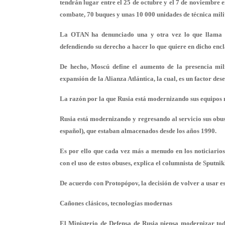
tendrán lugar entre el 25 de octubre y el 7 de noviembre 
combate, 70 buques y unas 10 000 unidades de técnica mili
La OTAN ha denunciado una y otra vez lo que llama lo
defendiendo su derecho a hacer lo que quiere en dicho encla
De hecho, Moscú define el aumento de la presencia mil
expansión de la Alianza Atlántica, la cual, es un factor des
La razón por la que Rusia está modernizando sus equipos 
Rusia está modernizando y regresando al servicio sus obuse
español), que estaban almacenados desde los años 1990.
Es por ello que cada vez más a menudo en los noticiarios 
con el uso de estos obuses, explica el columnista de Sputn
De acuerdo con Protopópov, la decisión de volver a usar e
Cañones clásicos, tecnologías modernas
El Ministerio de Defensa de Rusia piensa modernizar tod