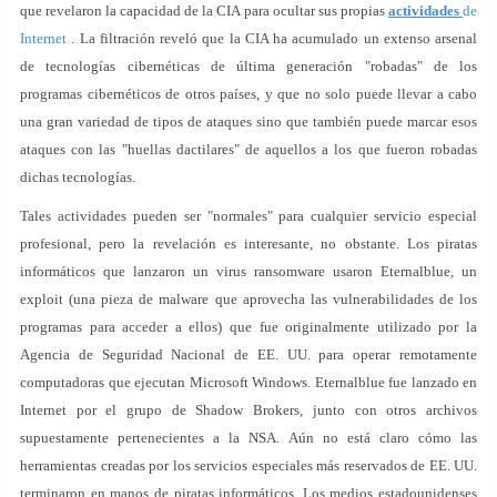
que revelaron la capacidad de la CIA para ocultar sus propias
actividades
de
Internet
. La filtración reveló que la CIA ha acumulado un extenso arsenal
de tecnologías cibernéticas de última generación "robadas" de los
programas cibernéticos de otros países, y que no solo puede llevar a cabo
una gran variedad de tipos de ataques sino que también puede marcar esos
ataques con las "huellas dactilares" de aquellos a los que fueron robadas
dichas tecnologías.
Tales actividades pueden ser "normales" para cualquier servicio especial
profesional, pero la revelación es interesante, no obstante. Los piratas
informáticos que lanzaron un virus ransomware usaron Eternalblue, un
exploit (una pieza de malware que aprovecha las vulnerabilidades de los
programas para acceder a ellos) que fue originalmente utilizado por la
Agencia de Seguridad Nacional de EE. UU. para operar remotamente
computadoras que ejecutan Microsoft Windows. Eternalblue fue lanzado en
Internet por el grupo de Shadow Brokers, junto con otros archivos
supuestamente pertenecientes a la NSA. Aún no está claro cómo las
herramientas creadas por los servicios especiales más reservados de EE. UU.
terminaron en manos de piratas informáticos. Los medios estadounidenses