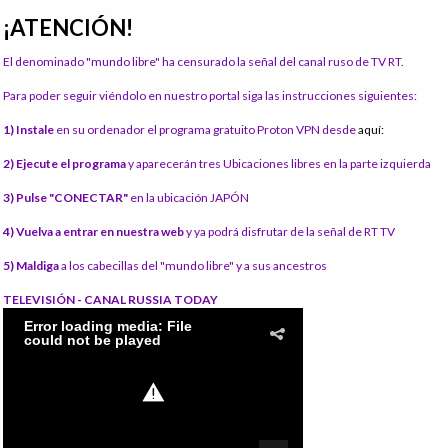
¡ATENCIÓN!
El denominado "mundo libre" ha censurado la señal del canal ruso de TV RT.
Para poder seguir viéndolo en nuestro portal siga las instrucciones siguientes:
1) Instale
en su ordenador el programa gratuito Proton VPN desde
aquí:
2) Ejecute el programa
y aparecerán tres Ubicaciones libres en la parte izquierda
3) Pulse "CONECTAR"
en la ubicación JAPÓN
4) Vuelva a entrar en nuestra web
y ya podrá disfrutar de la señal de RT TV
5) Maldiga
a los cabecillas del "mundo libre" y a sus ancestros
TELEVISIÓN - CANAL RUSSIA TODAY