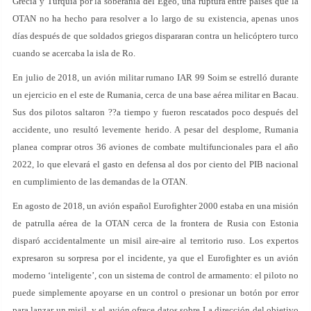
Grecia y Turquía por la soberanía del Egeo, una ruptura entre países que la
OTAN no ha hecho para resolver a lo largo de su existencia, apenas unos
días después de que soldados griegos dispararan contra un helicóptero turco
cuando se acercaba la isla de Ro.
En julio de 2018, un avión militar rumano IAR 99 Soim se estrelló durante
un ejercicio en el este de Rumania, cerca de una base aérea militar en Bacau.
Sus dos pilotos saltaron ??a tiempo y fueron rescatados poco después del
accidente, uno resultó levemente herido. A pesar del desplome, Rumania
planea comprar otros 36 aviones de combate multifuncionales para el año
2022, lo que elevará el gasto en defensa al dos por ciento del PIB nacional
en cumplimiento de las demandas de la OTAN.
En agosto de 2018, un avión español Eurofighter 2000 estaba en una misión
de patrulla aérea de la OTAN cerca de la frontera de Rusia con Estonia
disparó accidentalmente un misil aire-aire al territorio ruso. Los expertos
expresaron su sorpresa por el incidente, ya que el Eurofighter es un avión
moderno ‘inteligente’, con un sistema de control de armamento: el piloto no
puede simplemente apoyarse en un control o presionar un botón por error
para lanzar un misil, y el avión ofrece datos sobre La dirección del objetivo