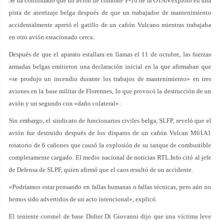
Se ha confirmado que un avión de combate F-16 de la OTAN explotó en una
pista de aterrizaje belga después de que un trabajador de mantenimiento
accidentalmente apretó el gatillo de un cañón Vulcano mientras trabajaba
en otro avión estacionado cerca.
Después de que el aparato estallara en llamas el 11 de octubre, las fuerzas
armadas belgas emitieron una declaración inicial en la que afirmaban que
«se produjo un incendio durante los trabajos de mantenimiento» en tres
aviones en la base militar de Florennes, lo que provocó la destrucción de un
avión y un segundo con «daño colateral» .
Sin embargo, el sindicato de funcionarios civiles belga, SLFP, reveló que el
avión fue destruido después de los disparos de un cañón Vulcan M61A1
rotatorio de 6 cañones que causó la explosión de su tanque de combustible
completamente cargado. El medio nacional de noticias RTL.Info citó al jefe
de Defensa de SLPF, quien afirmó que el caos resultó de un accidente.
«Podríamos estar pensando en fallas humanas o fallas técnicas, pero aún no
hemos sido advertidos de un acto intencional», explicó.
El teniente coronel de base Didier Di Giovanni dijo que una víctima leve