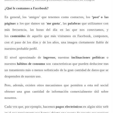
¿Qué le contamos a Facebook?
En general, los ‘amigos’ que tenemos como contactos, los
‘post’ o las
páginas
a los que damos un ‘
me gusta
’, las
palabras
que utilizamos con
más frecuencia, las horas del día en las que nos conectamos, y
los
contenidos
de aquello que más visitamos en Facebook, componen,
con el paso de los días y de los años, una imagen ciertamente fiable de
nuestros probable perfil.
El nivel aproximado de
ingresos
, nuestras
inclinaciones políticas
o
nuestros
hábitos de consumo
son características que pueden deducirse tras
un tratamiento más o menos sofisticado de la gran cantidad de datos que se
desprenden de nuestro uso.
Pero, además, existen otros mecanismos que permiten a esta red social
obtener una gran cantidad de información comercialmente útil sobre
nosotros.
Cada vez que, por ejemplo, hacemos
pagos electrónicos
en algún sitio web
en el que previamente nos hemos abierto una cuenta de usuario que requiere