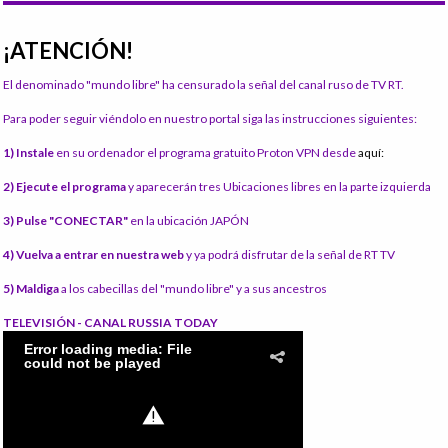
¡ATENCIÓN!
El denominado "mundo libre" ha censurado la señal del canal ruso de TV RT.
Para poder seguir viéndolo en nuestro portal siga las instrucciones siguientes:
1) Instale
en su ordenador el programa gratuito Proton VPN desde
aquí:
2) Ejecute el programa
y aparecerán tres Ubicaciones libres en la parte izquierda
3) Pulse "CONECTAR"
en la ubicación JAPÓN
4) Vuelva a entrar en nuestra web
y ya podrá disfrutar de la señal de RT TV
5) Maldiga
a los cabecillas del "mundo libre" y a sus ancestros
TELEVISIÓN - CANAL RUSSIA TODAY