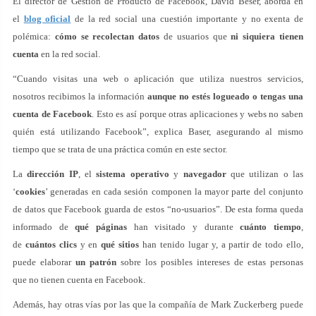
El director de Gestión de Producto de Facebook, David Beser, aborda en
el
blog oficial
de la red social una cuestión importante y no exenta de
polémica:
cómo se recolectan datos
de usuarios que
ni siquiera tienen
cuenta
en la red social.
“Cuando visitas una web o aplicación que utiliza nuestros servicios,
nosotros recibimos la información
aunque no estés logueado o tengas una
cuenta de Facebook
. Esto es así porque otras aplicaciones y webs no saben
quién está utilizando Facebook”, explica Baser, asegurando al mismo
tiempo que se trata de una práctica común en este sector.
La
dirección IP
, el
sistema operativo
y
navegador
que utilizan o las
‘
cookies
’ generadas en cada sesión componen la mayor parte del conjunto
de datos que Facebook guarda de estos “no-usuarios”. De esta forma queda
informado de
qué
páginas
han visitado y durante
cuánto tiempo
,
de
cuántos clics
y en
qué sitios
han tenido lugar y, a partir de todo ello,
puede elaborar
un patrón
sobre los posibles intereses de estas personas
que no tienen cuenta en Facebook.
Además, hay otras vías por las que la compañía de Mark Zuckerberg puede