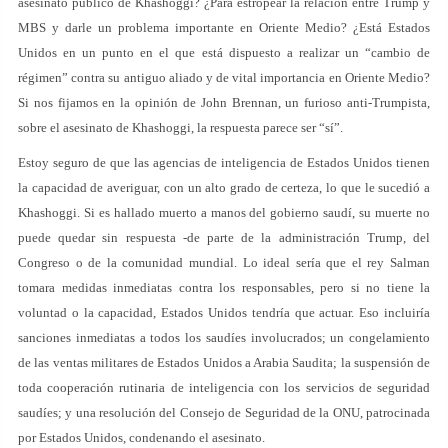
asesinato público de Khashoggi? ¿Para estropear la relación entre Trump y
MBS y darle un problema importante en Oriente Medio? ¿Está Estados
Unidos en un punto en el que está dispuesto a realizar un “cambio de
régimen” contra su antiguo aliado y de vital importancia en Oriente Medio?
Si nos fijamos en la opinión de John Brennan, un furioso anti-Trumpista,
sobre el asesinato de Khashoggi, la respuesta parece ser “sí”.
Estoy seguro de que las agencias de inteligencia de Estados Unidos tienen
la capacidad de averiguar, con un alto grado de certeza, lo que le sucedió a
Khashoggi. Si es hallado muerto a manos del gobierno saudí, su muerte no
puede quedar sin respuesta -de parte de la administración Trump, del
Congreso o de la comunidad mundial. Lo ideal sería que el rey Salman
tomara medidas inmediatas contra los responsables, pero si no tiene la
voluntad o la capacidad, Estados Unidos tendría que actuar. Eso incluiría
sanciones inmediatas a todos los saudíes involucrados; un congelamiento
de las ventas militares de Estados Unidos a Arabia Saudita; la suspensión de
toda cooperación rutinaria de inteligencia con los servicios de seguridad
saudíes; y una resolución del Consejo de Seguridad de la ONU, patrocinada
por Estados Unidos, condenando el asesinato.