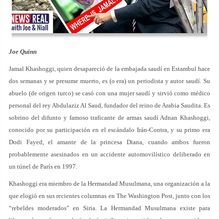
Joe Quinn
Jamal Khashoggi, quien desapareció de la embajada saudí en Estambul hace
dos semanas y se presume muerto, es (o era) un periodista y autor saudí. Su
abuelo (de origen turco) se casó con una mujer saudí y sirvió como médico
personal del rey Abdulaziz Al Saud, fundador del reino de Arabia Saudita. Es
sobrino del difunto y famoso traficante de armas saudí Adnan Khashoggi,
conocido por su participación en el escándalo Irán-Contra, y su primo era
Dodi Fayed, el amante de la princesa Diana, cuando ambos fueron
probablemente asesinados en un accidente automovilístico deliberado en
un túnel de París en 1997.
Khashoggi era miembro de la Hermandad Musulmana, una organización a la
que elogió en sus recientes columnas en The Washington Post, junto con los
“rebeldes moderados” en Siria. La Hermandad Musulmana existe para