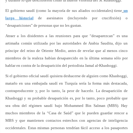
y durante lo que describieron como la muerte violenta del Sr. Khashoggi.
El gobierno saudí (como la mayoría de sus aliados occidentales) tiene
un
largo historial
de asesinatos (incluyendo por crucifixión) o
“desapariciones” de personas que no les gustan.
Atraer a los disidentes a las reuniones para que “desaparezcan” es una
artimaña común utilizada por las autoridades de Arabia Saudita, dijo un
príncipe del reino de Oriente Medio, antes de revelar que al menos cinco
miembros de la realeza habían desaparecido en la última semana sólo por
hablar en contra de la desaparición del periodista Jamal al-Khashoggi.
Si el gobierno oficial saudí quisiera deshacerse de alguien como Khashoggi,
matarlo en una embajada saudí en Turquía sería la forma más destacada,
contraproducente y, por lo tanto, la peor de hacerlo. La desaparición de
Khashoggi y su probable desaparición es, por lo tanto, poco probable que
sea obra del régimen saudí bajo Mohammed Bin Salman (MBS). Hay
muchos miembros de la “Casa de Saúd” que le pueden guardar rencor a
MBS y que mantienen contactos estrechos con agencias de inteligencia
occidentales. Estas mismas personas tendrían fácil acceso a los pasaportes