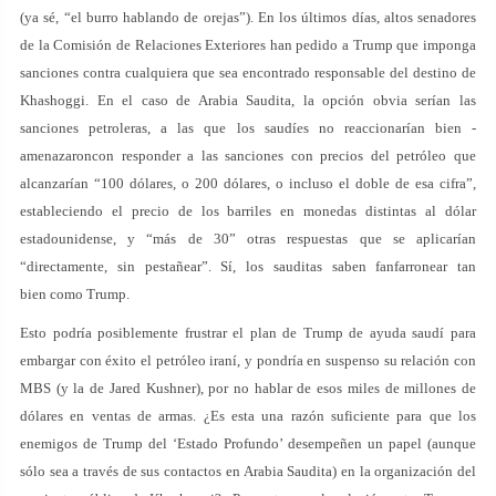
(ya sé, “el burro hablando de orejas”). En los últimos días, altos senadores
de la Comisión de Relaciones Exteriores han pedido a Trump que imponga
sanciones contra cualquiera que sea encontrado responsable del destino de
Khashoggi. En el caso de Arabia Saudita, la opción obvia serían las
sanciones petroleras, a las que los saudíes no reaccionarían bien -
amenazaroncon responder a las sanciones con precios del petróleo que
alcanzarían “100 dólares, o 200 dólares, o incluso el doble de esa cifra”,
estableciendo el precio de los barriles en monedas distintas al dólar
estadounidense, y “más de 30” otras respuestas que se aplicarían
“directamente, sin pestañear”. Sí, los sauditas saben fanfarronear tan
bien como Trump.
Esto podría posiblemente frustrar el plan de Trump de ayuda saudí para
embargar con éxito el petróleo iraní, y pondría en suspenso su relación con
MBS (y la de Jared Kushner), por no hablar de esos miles de millones de
dólares en ventas de armas. ¿Es esta una razón suficiente para que los
enemigos de Trump del ‘Estado Profundo’ desempeñen un papel (aunque
sólo sea a través de sus contactos en Arabia Saudita) en la organización del