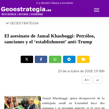
Ir a Versión Clásica o escritorio
Toggle 
GEOESTRATEGIA
El asesinato de Jamal Khashoggi: Petróleo,
sanciones y el ‘establishment’ anti-Trump
23 de octubre de 2018, 19:00h
A+
a-
Jamal Khashoggi, quien desapareció de la
embajada saudí en Estambul hace dos
semanas y se presume muerto, es (o era) un