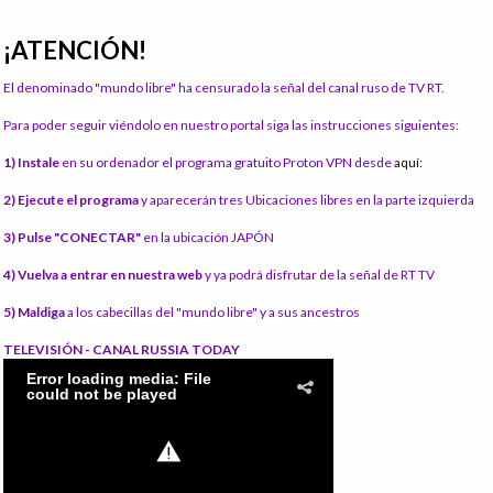
¡ATENCIÓN!
El denominado "mundo libre" ha censurado la señal del canal ruso de TV RT.
Para poder seguir viéndolo en nuestro portal siga las instrucciones siguientes:
1) Instale
en su ordenador el programa gratuito Proton VPN desde
aquí:
2) Ejecute el programa
y aparecerán tres Ubicaciones libres en la parte izquierda
3) Pulse "CONECTAR"
en la ubicación JAPÓN
4) Vuelva a entrar en nuestra web
y ya podrá disfrutar de la señal de RT TV
5) Maldiga
a los cabecillas del "mundo libre" y a sus ancestros
TELEVISIÓN - CANAL RUSSIA TODAY