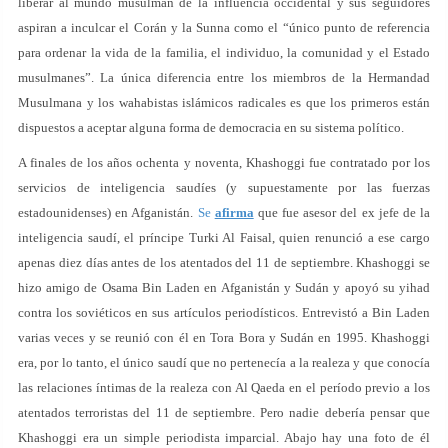
liberar al mundo musulmán de la influencia occidental y sus seguidores
aspiran a inculcar el Corán y la Sunna como el “único punto de referencia
para ordenar la vida de la familia, el individuo, la comunidad y el Estado
musulmanes”. La única diferencia entre los miembros de la Hermandad
Musulmana y los wahabistas islámicos radicales es que los primeros están
dispuestos a aceptar alguna forma de democracia en su sistema político.
A finales de los años ochenta y noventa, Khashoggi fue contratado por los
servicios de inteligencia saudíes (y supuestamente por las fuerzas
estadounidenses) en Afganistán.
Se
afirma
que fue asesor del ex jefe de la
inteligencia saudí, el príncipe Turki Al Faisal, quien renunció a ese cargo
apenas diez días antes de los atentados del 11 de septiembre. Khashoggi se
hizo amigo de Osama Bin Laden en Afganistán y Sudán y apoyó su yihad
contra los soviéticos en sus artículos periodísticos. Entrevistó a Bin Laden
varias veces y se reunió con él en Tora Bora y Sudán en 1995. Khashoggi
era, por lo tanto, el único saudí que no pertenecía a la realeza y que conocía
las relaciones íntimas de la realeza con Al Qaeda en el período previo a los
atentados terroristas del 11 de septiembre. Pero nadie debería pensar que
Khashoggi era un simple periodista imparcial. Abajo hay una foto de él