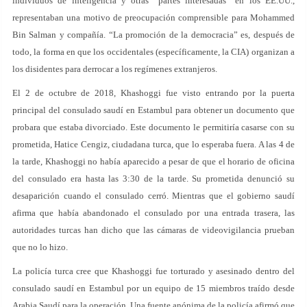
individuos de inteligencia y otras “partes interesadas” en los EE.UU.,
representaban una motivo de preocupación comprensible para Mohammed
Bin Salman y compañía. “La promoción de la democracia” es, después de
todo, la forma en que los occidentales (específicamente, la CIA) organizan a
los disidentes para derrocar a los regímenes extranjeros.
El 2 de octubre de 2018, Khashoggi fue visto entrando por la puerta
principal del consulado saudí en Estambul para obtener un documento que
probara que estaba divorciado. Este documento le permitiría casarse con su
prometida, Hatice Cengiz, ciudadana turca, que lo esperaba fuera. A las 4 de
la tarde, Khashoggi no había aparecido a pesar de que el horario de oficina
del consulado era hasta las 3:30 de la tarde. Su prometida denunció su
desaparición cuando el consulado cerró. Mientras que el gobierno saudí
afirma que había abandonado el consulado por una entrada trasera, las
autoridades turcas han dicho que las cámaras de videovigilancia prueban
que no lo hizo.
La policía turca cree que Khashoggi fue torturado y asesinado dentro del
consulado saudí en Estambul por un equipo de 15 miembros traído desde
Arabia Saudí para la operación. Una fuente anónima de la policía afirmó que