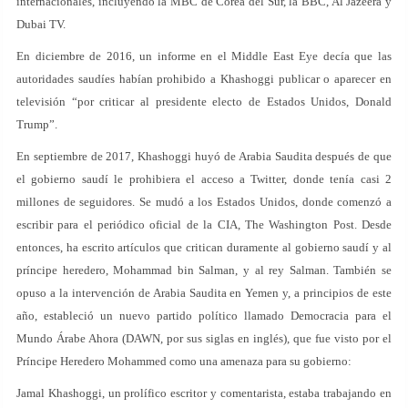
internacionales, incluyendo la MBC de Corea del Sur, la BBC, Al Jazeera y
Dubai TV.
En diciembre de 2016, un informe en el Middle East Eye decía que las
autoridades saudíes habían prohibido a Khashoggi publicar o aparecer en
televisión “por criticar al presidente electo de Estados Unidos, Donald
Trump”.
En septiembre de 2017, Khashoggi huyó de Arabia Saudita después de que
el gobierno saudí le prohibiera el acceso a Twitter, donde tenía casi 2
millones de seguidores. Se mudó a los Estados Unidos, donde comenzó a
escribir para el periódico oficial de la CIA, The Washington Post. Desde
entonces, ha escrito artículos que critican duramente al gobierno saudí y al
príncipe heredero, Mohammad bin Salman, y al rey Salman. También se
opuso a la intervención de Arabia Saudita en Yemen y, a principios de este
año, estableció un nuevo partido político llamado Democracia para el
Mundo Árabe Ahora (DAWN, por sus siglas en inglés), que fue visto por el
Príncipe Heredero Mohammed como una amenaza para su gobierno:
Jamal Khashoggi, un prolífico escritor y comentarista, estaba trabajando en