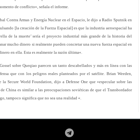
omento de conflicto», señala el informe.
al Contra Armas y Energía Nuclear en el Espacio, le dijo a Radio Sputnik en
sando [la creación de la Fuerza Espacial] es que la industria aeroespacial ha
lla de la muerte’ sería el proyecto industrial más grande de la historia del
anar mucho dinero si realmente pueden concretar una nueva fuerza espacial en
inero en ella. Esta es realmente la razón última«.
 Gossel sobre Queqiao parecen un tanto descabellados y más en línea con las
fensa que con los peligros reales planteados por el satélite. Brian Weeden,
de la Secure World Foundation, dijo a Defense One que «especular sobre las
 de China es similar a las preocupaciones soviéticas de que el Transbordador
go, tampoco significa que no sea una realidad «.