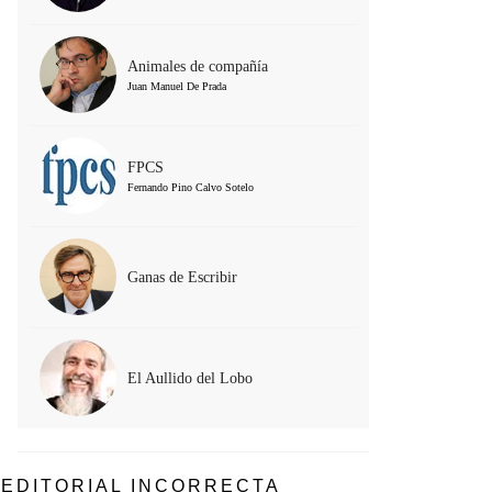
Animales de compañía
Juan Manuel De Prada
FPCS
Fernando Pino Calvo Sotelo
Ganas de Escribir
El Aullido del Lobo
EDITORIAL INCORRECTA