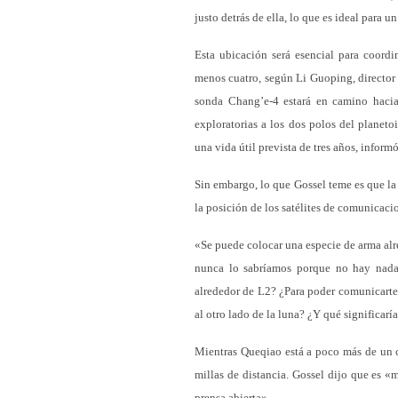
justo detrás de ella, lo que es ideal para 
Esta ubicación será esencial para coordi
menos cuatro, según Li Guoping, director
sonda Chang’e-4 estará en camino hacia 
exploratorias a los dos polos del planeto
una vida útil prevista de tres años, infor
Sin embargo, lo que Gossel teme es que la
la posición de los satélites de comunicaci
«Se puede colocar una especie de arma alre
nunca lo sabríamos porque no hay nada 
alrededor de L2? ¿Para poder comunicarte c
al otro lado de la luna? ¿Y qué significarí
Mientras Queqiao está a poco más de un cu
millas de distancia. Gossel dijo que es «
prensa abierta».