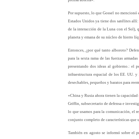
Por supuesto, lo que Gossel no mencionó e
Estados Unidos ya tiene dos satélites all
de la interacción de la Luna con el Sol),
planeta y emana de su núcleo de hierro líqu
Entonces, ¿por qué tanto alboroto? Defen
para la sexta rama de las fuerzas armada
presentando dos ideas al gobierno.: el 
infraestructura espacial de los EE. UU. y
desechables, pequeños y baratos para reemp
«China y Rusia ahora tienen la capacidad 
Griffin, subsecretario de defensa e invest
lo que usamos para la comunicación, el re
conjunto completo de características que 
También en agosto se informó sobre el p