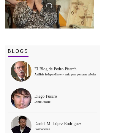
BLOGS
El Blog de Pedro Pitarch
Análisis independiente y serio para personas cabales
Diego Fusaro
Diego Fusaro
Daniel M. López Rodríguez
Posmodernia