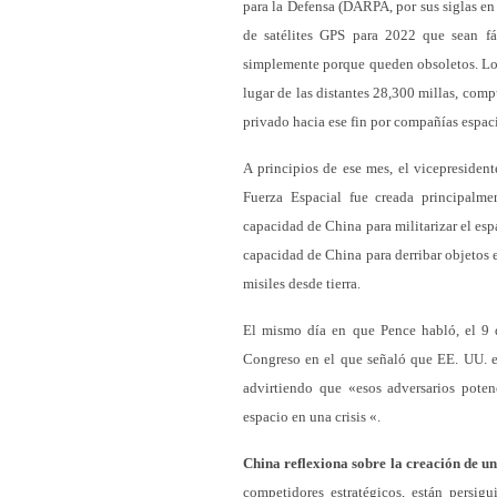
para la Defensa (DARPA, por sus siglas en
de satélites GPS para 2022 que sean fá
simplemente porque queden obsoletos. Los 
lugar de las distantes 28,300 millas, comp
privado hacia ese fin por compañías espa
A principios de ese mes, el vicepresiden
Fuerza Espacial fue creada principalme
capacidad de China para militarizar el es
capacidad de China para derribar objetos 
misiles desde tierra.
El mismo día en que Pence habló, el 9 
Congreso en el que señaló que EE. UU. es
advirtiendo que «esos adversarios poten
espacio en una crisis «.
China reflexiona sobre la creación de u
competidores estratégicos, están persig