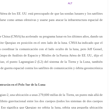
ALT
Aérea de los EE. UU. está preocupado de que las sondas lunares y los satélites
se como armas ofensivas y usarse para atacar la infraestructura espacial de
e China (CNSA) ha acelerado su programa lunar en los últimos años, dando un
lite Queqiao en posición en el otro lado de la luna. CNSA ha indicado que el
ara coordinar la comunicación con el lado oculto de la luna, pero Jeff Gossel,
 Grupo de Análisis de Espacio y Misiles de la Fuerza Aérea de EE. UU., dijo el
ao, el punto Lagrangian-2 (L2) del sistema de la Tierra y la Luna, también
de guerra espacial contra los satélites de comunicación y órbita geosincrónica
ntrarán en el Polo Sur de la Luna
ian-2, una ubicación a unas 279,600 millas de la Tierra, un punto más allá de
ibrio gravitacional entre los dos cuerpos (todos los sistemas de dos cuerpos
. Eso significa que Queqiao no orbita la luna, orbita una pequeña ubicación