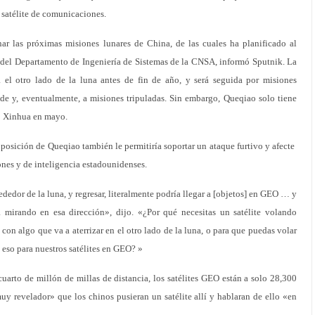
un satélite de comunicaciones.
nar las próximas misiones lunares de China, de las cuales ha planificado al
 del Departamento de Ingeniería de Sistemas de la CNSA, informó Sputnik. La
el otro lado de la luna antes de fin de año, y será seguida por misiones
ide y, eventualmente, a misiones tripuladas. Sin embargo, Queqiao solo tiene
mó Xinhua en mayo.
 posición de Queqiao también le permitiría soportar un ataque furtivo y afecte
ones y de inteligencia estadounidenses.
dedor de la luna, y regresar, literalmente podría llegar a [objetos] en GEO … y
mirando en esa dirección», dijo. «¿Por qué necesitas un satélite volando
on algo que va a aterrizar en el otro lado de la luna, o para que puedas volar
a eso para nuestros satélites en GEO? »
arto de millón de millas de distancia, los satélites GEO están a solo 28,300
muy revelador» que los chinos pusieran un satélite allí y hablaran de ello «en