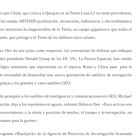
s que China, que coloca a Queqiao en la Tierra-Luna L2 no tiene precedentes,
í: las sondas ARTEMIS (aceleración, reconexión, turbulencia y electrodinámica
 que monitorea la magnetosfera de la Tierra, un campo gigantesco que rodea el
ido, que protege a la Tierra de los dañinos rayos solares.
ce One da una pista como respuesta: los contratistas de defensa que trabajan
s del presidente Donald Trump de los EE. UU., La Fuerza Espacial, han estado
peligro inminente que representan en el espacio Rusia y China para para la
 la necesidad de desarrollar una nueva generación de satélites de navegación
lazar a los grandes y caros satélites GEO.
de perseguir a los satélites de inteligencia y comunicaciones en GEO, Michael
igación, dijo a los reporteros en agosto, informó Defence One. «Esos activos son
conocimiento y la alerta y posición de misiles, el tiempo y la navegación, un
usamos para la guerra».
rograma «Blackjack» de la Agencia de Proyectos de Investigación Avanzada