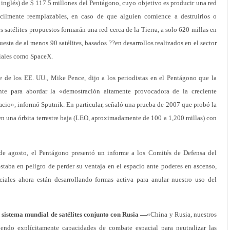
 inglés) de $ 117.5 millones del Pentágono, cuyo objetivo es producir una red
cilmente reemplazables, en caso de que alguien comience a destruirlos o
satélites propuestos formarán una red cerca de la Tierra, a solo 620 millas en
uesta de al menos 90 satélites, basados ??en desarrollos realizados en el sector
ciales como SpaceX.
te de los EE. UU., Mike Pence, dijo a los periodistas en el Pentágono que la
nte para abordar la «demostración altamente provocadora de la creciente
pacio», informó Sputnik. En particular, señaló una prueba de 2007 que probó la
en una órbita terrestre baja (LEO, aproximadamente de 100 a 1,200 millas) con
de agosto, el Pentágono presentó un informe a los Comités de Defensa del
taba en peligro de perder su ventaja en el espacio ante poderes en ascenso,
ciales ahora están desarrollando formas activa para anular nuestro uso del
n sistema mundial de satélites conjunto con Rusia —
«China y Rusia, nuestros
uiendo explícitamente capacidades de combate espacial para neutralizar las