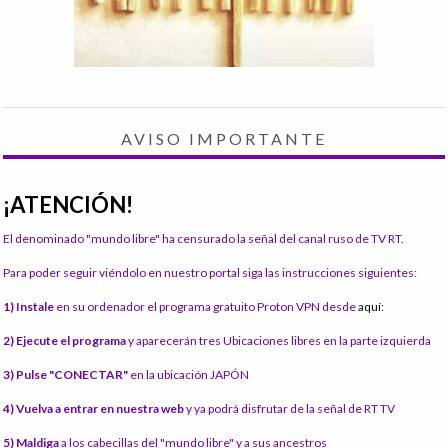
AVISO IMPORTANTE
¡ATENCIÓN!
El denominado "mundo libre" ha censurado la señal del canal ruso de TV RT.
Para poder seguir viéndolo en nuestro portal siga las instrucciones siguientes:
1) Instale
en su ordenador el programa gratuito Proton VPN desde
aquí:
2) Ejecute el programa
y aparecerán tres Ubicaciones libres en la parte izquierda
3) Pulse "CONECTAR"
en la ubicación JAPÓN
4) Vuelva a entrar en nuestra web
y ya podrá disfrutar de la señal de RT TV
5) Maldiga
a los cabecillas del "mundo libre" y a sus ancestros