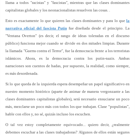
llama a todos "racistas" y "fascistas", mientras que las clases dominantes
capitalistas globales y los neonacionalistas resuelven las cosas. .
Esto es exactamente lo que quieren las clases dominantes y para lo que
la
narrativa oficial del fascista Putin
fue diseñada desde el principio. La
"Ventana Overton" (es decir, el rango de ideas toleradas en el discurso
público) funciona mejor cuando se divide en dos mitades limpias. Durante
la llamada "Guerra contra el Terror", fue la democracia frente a los terroristas
islámicos. Ahora, es la democracia contra los putin-nazis. Ambas
narraciones son cuentos de hadas, por supuesto, la realidad, como siempre,
es más desordenada.
Si lo que queda de la izquierda espera desempeñar un papel significativo en
nuestro momento histórico (aparte de animar de manera vergonzante a las
clases dominantes capitalistas globales), será necesario ensuciarse un poco
más, mezclarse un poco más con todos los que trabajan. Clase “populistas”,
hable con ellos y, no sé, quizás incluso los escuchen.
O tal vez estoy completamente equivocado... quiero decir, ¿realmente
debemos escuchar a las clases trabajadoras? Algunos de ellos están seguros