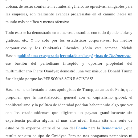
ubicua, de rostro sonriente, neutrales al género, no opresivas, amigables para
las empresas, son realmente avances progresistas en el camino hacia un
mundo más pacífico y menos ofensivo.
Todo esto se ha demostrado en numerosos estudios con todo tipo de tablas y
gráficos, etc. Y no solo por los estadísticos corporativos, los medios
corporativos y los thinktanks liberales. ¿Solo esta semana, Mehdi
Hasan,
publicó una exasperada jeremiada en las páginas de
TheIntercept
,
ese bastión del periodismo intrépido y opositor propiedad del
multimillonario Pierre Omidyar, demostró, una vez más, que Donald Trump
fue elegido porque las PERSONAS SON RACISTAS!
Hasan se ha enfrentado a esos apologistas de Trump, amantes de Putin, que
proponen que la insatisfacción general con el capitalismo global, el
neoliberalismo y la política de identidad podrían haber tenido algo que ver
con los estadounidenses que eligieron un payaso grandilocuente sin
experiencia política alguna al más alto nivel. Hasan cita una serie de
estudios de expertos, entre ellos uno del
Fondo
para la
Democracia
, que
resulta ser otro equipo de Omidyar. Pero no nos pongamos paranoicos ni