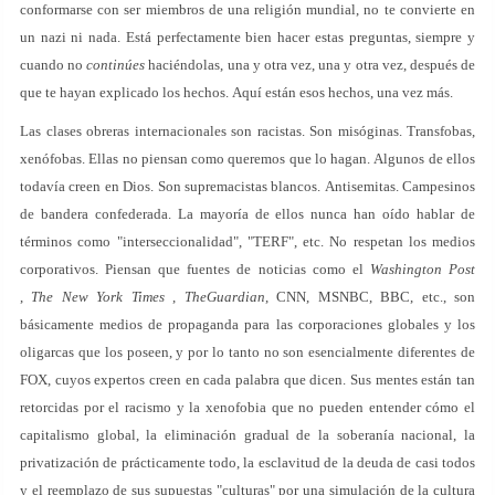
conformarse con ser miembros de una religión mundial, no te convierte en
un nazi ni nada. Está perfectamente bien hacer estas preguntas, siempre y
cuando no
continúes
haciéndolas, una y otra vez, una y otra vez, después de
que te hayan explicado los hechos. Aquí están esos hechos, una vez más.
Las clases obreras internacionales son racistas. Son misóginas. Transfobas,
xenófobas. Ellas no piensan como queremos que lo hagan. Algunos de ellos
todavía creen en Dios. Son supremacistas blancos. Antisemitas. Campesinos
de bandera confederada. La mayoría de ellos nunca han oído hablar de
términos como "interseccionalidad", "TERF", etc. No respetan los medios
corporativos. Piensan que fuentes de noticias como el
Washington Post
,
The New York Times
,
TheGuardian
, CNN, MSNBC, BBC, etc., son
básicamente medios de propaganda para las corporaciones globales y los
oligarcas que los poseen, y por lo tanto no son esencialmente diferentes de
FOX, cuyos expertos creen en cada palabra que dicen. Sus mentes están tan
retorcidas por el racismo y la xenofobia que no pueden entender cómo el
capitalismo global, la eliminación gradual de la soberanía nacional, la
privatización de prácticamente todo, la esclavitud de la deuda de casi todos
y el reemplazo de sus supuestas "culturas" por una simulación de la cultura