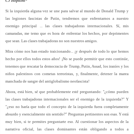
CJ Hopkins*
Si la izquierda alguna vez se une para salvar al mundo de Donald Trump y
las legiones fascistas de Putin, tendremos que enfrentarnos a nuestro
enemigo principal ... las clases trabajadoras internacionales. Sí, mis
camaradas, me temo que es hora de enfrentar los hechos, por deprimentes
que sean. Las clases trabajadoras no son nuestros amigos.
Mira cómo nos han estado traicionando... ¡y después de todo lo que hemos
hecho por ellos todos estos años! ¡No se puede permitir que esto continúe,
tenemos que rescatar la democracia de Trump, Putin, Assad, los iraníes y los
niños palestinos con cometas terroristas, y, finalmente, detener la marea
manchada de sangre del antiglobalismo neofascista!
Ahora, está bien, sé que probablemente esté preguntando: "¿cómo pueden
las clases trabajadoras internacionales ser el enemigo de la izquierda?" Y
"¿eso no haría que todo el concepto de la izquierda fuera completamente
absurdo y esencialmente sin sentido?" Preguntas pertinentes son esas. Y está
muy bien, si te permites preguntarte eso. Al cuestionar los aspectos de la
narrativa oficial, las clases dominantes están obligando a todos a