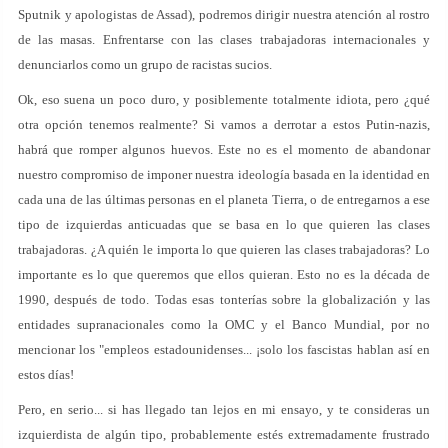
Sputnik y apologistas de Assad), podremos dirigir nuestra atención al rostro
de las masas. Enfrentarse con las clases trabajadoras internacionales y
denunciarlos como un grupo de racistas sucios.
Ok, eso suena un poco duro, y posiblemente totalmente idiota, pero ¿qué
otra opción tenemos realmente? Si vamos a derrotar a estos Putin-nazis,
habrá que romper algunos huevos. Este no es el momento de abandonar
nuestro compromiso de imponer nuestra ideología basada en la identidad en
cada una de las últimas personas en el planeta Tierra, o de entregarnos a ese
tipo de izquierdas anticuadas que se basa en lo que quieren las clases
trabajadoras. ¿A quién le importa lo que quieren las clases trabajadoras? Lo
importante es lo que queremos que ellos quieran. Esto no es la década de
1990, después de todo. Todas esas tonterías sobre la globalización y las
entidades supranacionales como la OMC y el Banco Mundial, por no
mencionar los "empleos estadounidenses... ¡solo los fascistas hablan así en
estos días!
Pero, en serio... si has llegado tan lejos en mi ensayo, y te consideras un
izquierdista de algún tipo, probablemente estés extremadamente frustrado